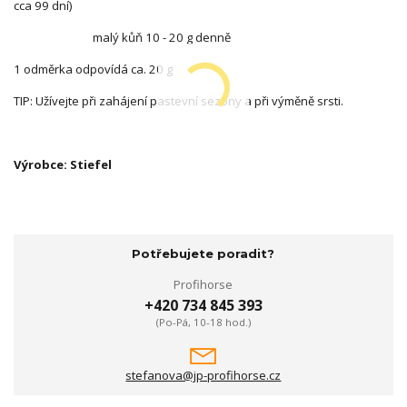
cca 99 dní)
malý kůň 10 - 20 g denně
1 odměrka odpovídá ca. 20 g
TIP: Užívejte při zahájení pastevní sezony a při výměně srsti.
Výrobce: Stiefel
Potřebujete poradit?
Profihorse
+420 734 845 393
(Po-Pá, 10-18 hod.)
stefanova@jp-profihorse.cz