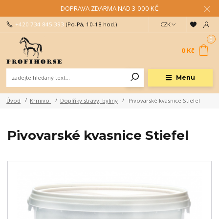
DOPRAVA ZDARMA NAD 3 000 KČ
+420 734 845 393
(Po-Pá, 10-18 hod.)
CZK
0
0 Kč
Menu
Úvod
Krmivo
Doplňky stravy, byliny
Pivovarské kvasnice Stiefel
Pivovarské kvasnice Stiefel