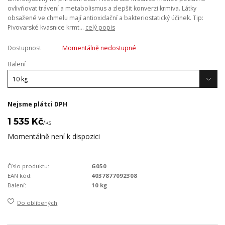
ovlivňovat trávení a metabolismus a zlepšit konverzi krmiva. Látky
obsažené ve chmelu mají antioxidační a bakteriostatický účinek. Tip:
Pivovarské kvasnice krmt...
celý popis
Dostupnost
Momentálně nedostupné
Balení
Nejsme plátci DPH
1 535 Kč
/
ks
Momentálně není k dispozici
Číslo produktu:
G050
EAN kód:
4037877092308
Balení:
10 kg
Do oblíbených