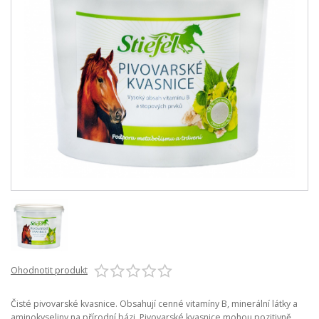
Ohodnotit produkt
Čisté pivovarské kvasnice. Obsahují cenné vitamíny B, minerální látky a
aminokyseliny na přírodní bázi. Pivovarské kvasnice mohou pozitivně