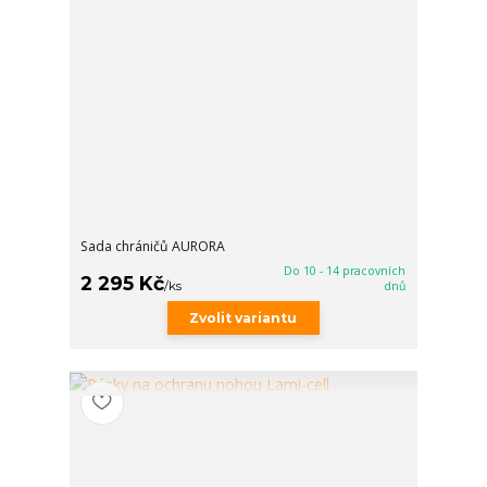
Sada chráničů AURORA
Do 10 - 14 pracovních
2 295 Kč
/
ks
dnů
Zvolit variantu