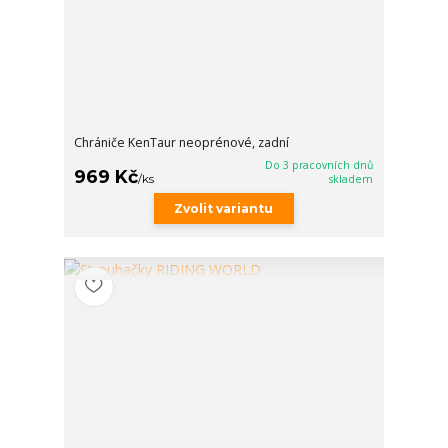
Chrániče KenTaur neoprénové, zadní
Do 3 pracovních dnů
969 Kč
/
ks
skladem
Zvolit variantu