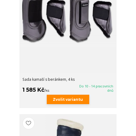
Sada kamaší s beránkem, 4 ks
Do 10 - 14 pracovních
1 585 Kč
/
ks
dnů
Zvolit variantu