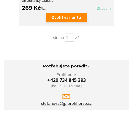
Strouhavky Classic
269 Kč
/
ks
Skladem
Zvolit variantu
strana
z 1
Potřebujete poradit?
Profihorse
+420 734 845 393
(Po-Pá, 10-18 hod.)
stefanova@jp-profihorse.cz