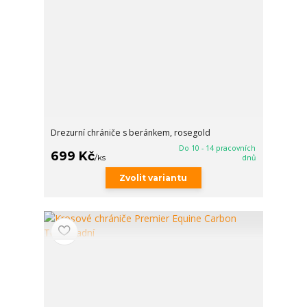
Drezurní chrániče s beránkem, rosegold
Do 10 - 14 pracovních
699 Kč
/
ks
dnů
Zvolit variantu