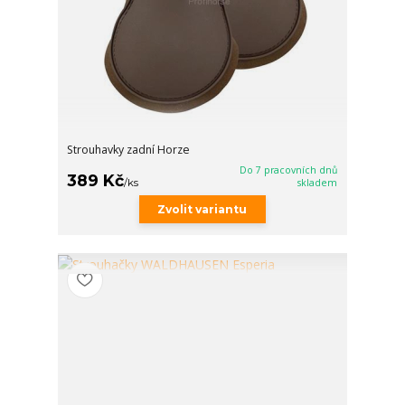
Strouhavky zadní Horze
Do 7 pracovních dnů
389 Kč
/
ks
skladem
Zvolit variantu