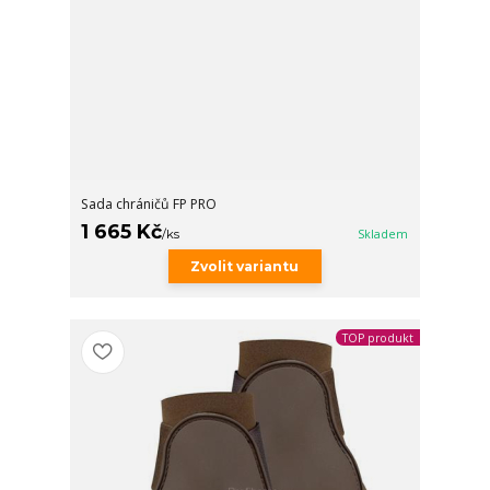
Sada chráničů FP PRO
1 665 Kč
/
ks
Skladem
Zvolit variantu
TOP produkt