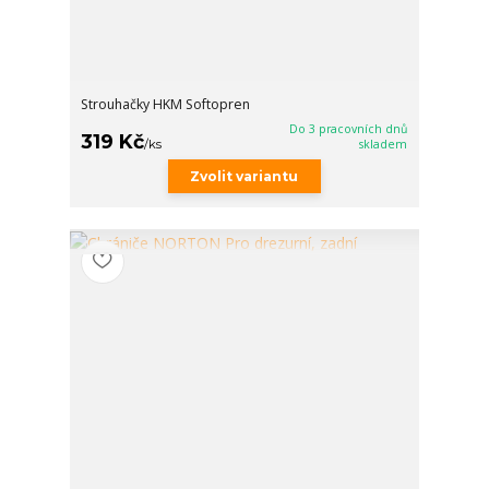
Strouhačky HKM Softopren
Do 3 pracovních dnů
319 Kč
/
ks
skladem
Zvolit variantu