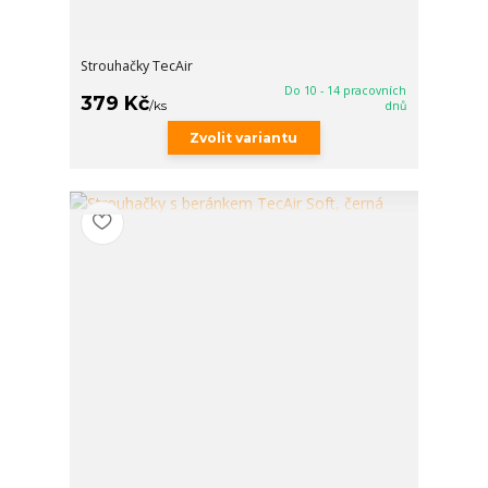
Strouhačky TecAir
Do 10 - 14 pracovních
379 Kč
/
ks
dnů
Zvolit variantu