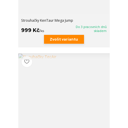
Strouhačky KenTaur Mega Jump
Do 3 pracovních dnů
999 Kč
/
ks
skladem
Zvolit variantu