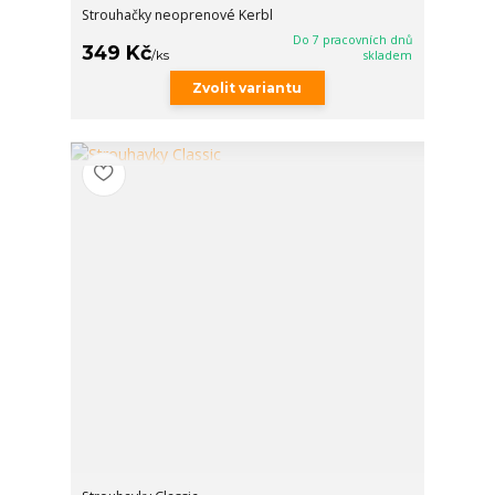
Strouhačky neoprenové Kerbl
Do 7 pracovních dnů
349 Kč
/
ks
skladem
Zvolit variantu