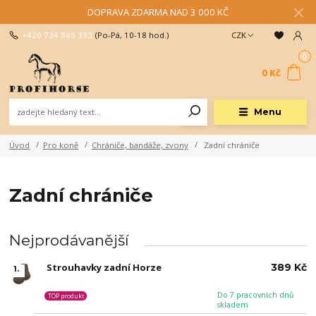
DOPRAVA ZDARMA NAD 3 000 KČ
+420 734 845 393
(Po-Pá, 10-18 hod.)
CZK
0
0 Kč
Menu
Úvod
Pro koně
Chrániče, bandáže, zvony
Zadní chrániče
Zadní chrániče
Nejprodávanější
Strouhavky zadní Horze
389 Kč
1.
Do 7 pracovních dnů
TOP produkt
skladem