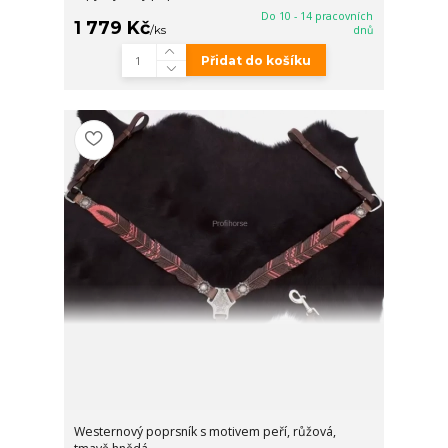
Do 10 - 14 pracovních
1 779 Kč
/
ks
dnů
Přidat do košíku
Westernový poprsník s motivem peří, růžová,