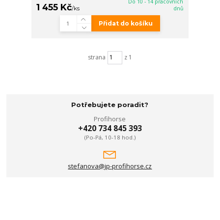
Do 10 - 14 pracovních
1 455 Kč
/
ks
dnů
Přidat do košíku
strana
z 1
Potřebujete poradit?
Profihorse
+420 734 845 393
(Po-Pá, 10-18 hod.)
stefanova@jp-profihorse.cz