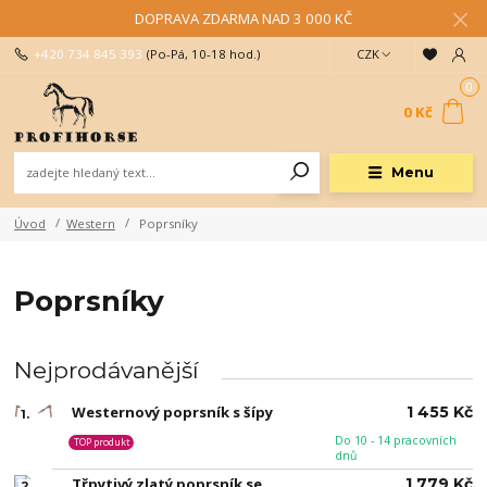
DOPRAVA ZDARMA NAD 3 000 KČ
+420 734 845 393
(Po-Pá, 10-18 hod.)
CZK
0
0 Kč
Menu
Úvod
Western
Poprsníky
Poprsníky
Nejprodávanější
Westernový poprsník s šípy
1 455 Kč
1.
Do 10 - 14 pracovních
TOP produkt
dnů
Třpytivý zlatý poprsník se
1 779 Kč
2.