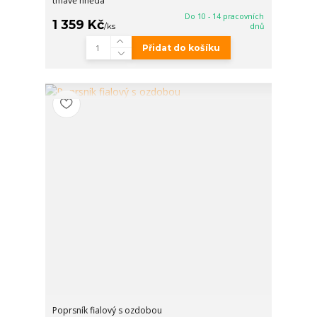
tmavě hnědá
Do 10 - 14 pracovních
1 359 Kč
/
ks
dnů
Přidat do košíku
Poprsník fialový s ozdobou