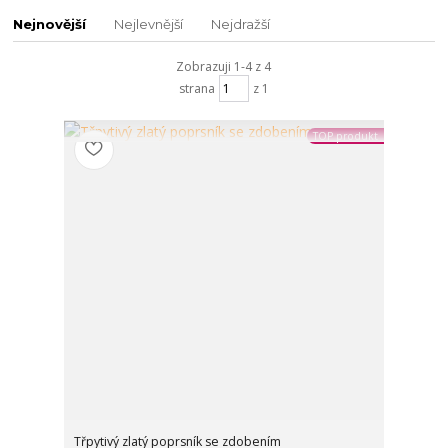
Nejnovější
Nejlevnější
Nejdražší
Zobrazuji 1-4 z 4
strana
z 1
TOP produkt
Třpytivý zlatý poprsník se zdobením