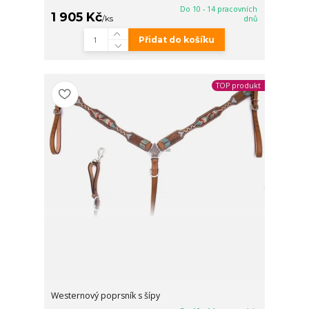
Do 10 - 14 pracovních
1 905 Kč
/
ks
dnů
Přidat do košíku
TOP produkt
Westernový poprsník s šípy