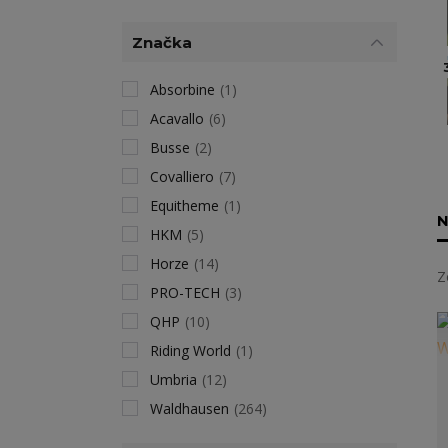
Značka
Absorbine
(1)
Acavallo
(6)
Busse
(2)
Covalliero
(7)
Equitheme
(1)
N
HKM
(5)
Horze
(14)
Z
PRO-TECH
(3)
QHP
(10)
Riding World
(1)
Umbria
(12)
Waldhausen
(264)