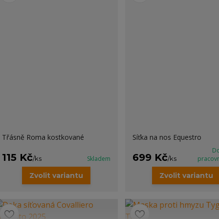
Třásně Roma kostkované
Síťka na nos Equestro
Do
115 Kč
699 Kč
/
ks
Skladem
/
ks
pracov
Zvolit variantu
Zvolit variantu