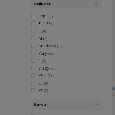
Velikost
Cob
(33)
Full
(33)
L
(4)
M
(4)
Minishetty
(1)
Pony
(33)
S
(5)
Shetty
(6)
XFull
(8)
XL
(4)
XS
(2)
Barva