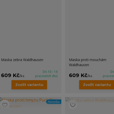
Maska zebra Waldhausen
Maska proti mouchám
Waldhausen
Do 10 - 14
Do
609 Kč
609 Kč
/
ks
pracovních dnů
/
ks
pracov
Zvolit variantu
Zvolit variantu
Novinka