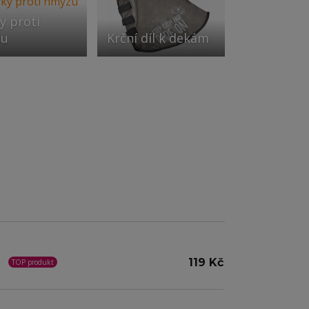
y proti
zu
Krční díl k dekám
119 Kč
TOP produkt