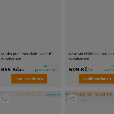
Maska proti mouchám s obručí
Pastevní ohlávka s maskou
Waldhausen
Waldhausen
Do 10 - 14
Do
855 Kč
609 Kč
/
ks
pracovních dnů
/
ks
pracov
Zvolit variantu
Zvolit variantu
Novinka