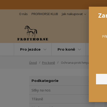
Zar
O nás
PROFIHORSE KLUB
Jak nakupovat
Důležité in
Při
Pro jezdce
Pro koně
Pro maz
Úvod
Pro koně
Ochrana proti hmyzu
Podkategorie
Síťky na nos
Třásně