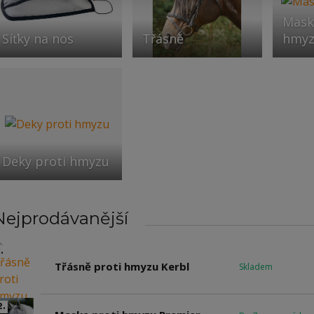
Mask
Síťky na nos
Třásně
hmy
Deky proti hmyzu
Nejprodávanější
.
Třásně proti hmyzu Kerbl
Skladem
2.