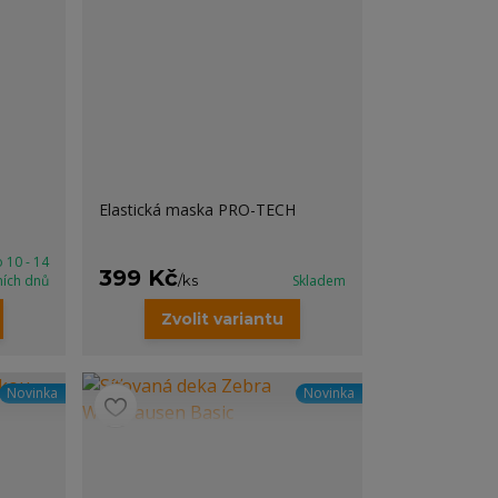
Elastická maska PRO-TECH
 10 - 14
399 Kč
ních dnů
/
ks
Skladem
Zvolit variantu
Novinka
Novinka