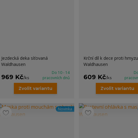
Jezdecká deka síťovaná
Krční díl k dece proti hmyzu
Waldhausen
Waldhausen
Do 10 - 14
Do
969 Kč
609 Kč
/
ks
pracovních dnů
/
ks
pracov
Zvolit variantu
Zvolit variantu
Novinka