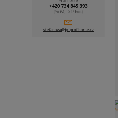
Profihorse
+420 734 845 393
(Po-Pá, 10-18 hod.)
stefanova@jp-profihorse.cz