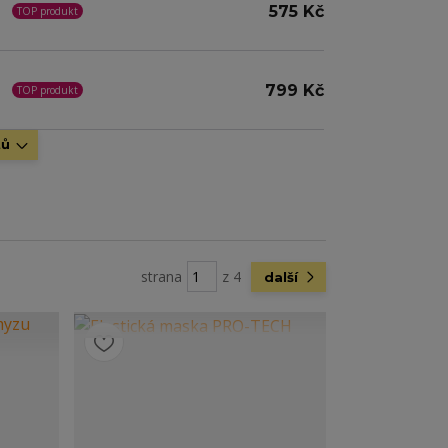
575 Kč
TOP produkt
799 Kč
TOP produkt
tů
strana
z 4
další