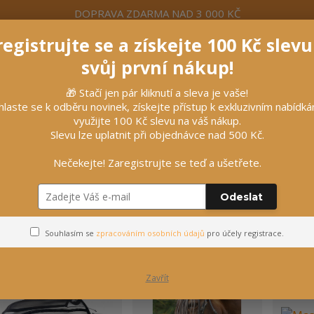
DOPRAVA ZDARMA NAD 3 000 KČ
egistrujte se a získejte 100 Kč slev
formace
Více
Nevíte si rady? Zavolejte.
+420 7
svůj první nákup!
🎁 Stačí jen pár kliknutí a sleva je vaše!
Hleda
hlaste se k odběru novinek, získejte přístup k exkluzivním nabídk
využijte 100 Kč slevu na váš nákup.
Slevu lze uplatnit při objednávce nad 500 Kč.
líčky
Vybavení stájí
Vozatajství
Nečekejte! Zaregistrujte se teď a ušetřete.
Odeslat
Ochrana proti hmyzu
Souhlasím se
zpracováním osobních údajů
pro účely registrace.
Zavřít