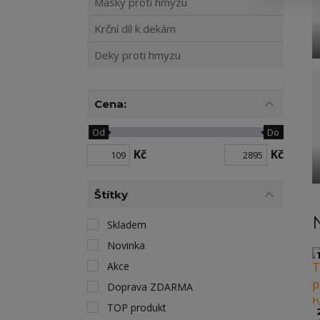
Masky proti hmyzu
Krční díl k dekám
Deky proti hmyzu
Cena:
Od
Do
Kč
Kč
Štítky
Skladem
Novinka
1
Akce
Doprava ZDARMA
TOP produkt