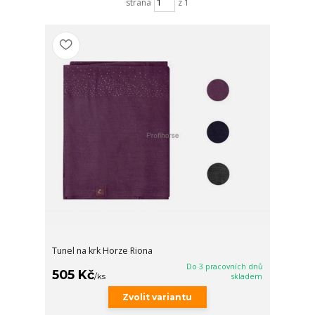
strana
z 1
Tunel na krk Horze Riona
Do 3 pracovních dnů
505 Kč
/
ks
skladem
Zvolit variantu