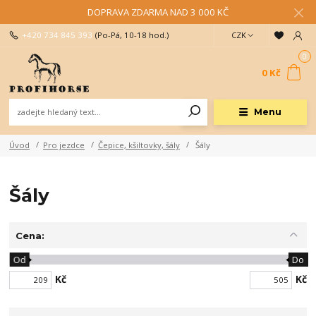
DOPRAVA ZDARMA NAD 3 000 KČ
+420 734 845 393
(Po-Pá, 10-18 hod.)
CZK
0
0 Kč
Menu
Úvod
Pro jezdce
Čepice, kšiltovky, šály
Šály
Šály
Cena:
Od
Do
Kč
Kč