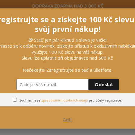
DOPRAVA ZDARMA NAD 3 000 KČ
egistrujte se a získejte 100 Kč slev
formace
Více
Nevíte si rady? Zavolejte.
+420 7
svůj první nákup!
🎁 Stačí jen pár kliknutí a sleva je vaše!
Hleda
hlaste se k odběru novinek, získejte přístup k exkluzivním nabídk
využijte 100 Kč slevu na váš nákup.
Slevu lze uplatnit při objednávce nad 500 Kč.
líčky
Vybavení stájí
Vozatajství
Nečekejte! Zaregistrujte se teď a ušetřete.
Odeslat
Zadní části postroje
Souhlasím se
zpracováním osobních údajů
pro účely registrace.
 této kategorii nebylo nalezeno žádné zboží.
Zavřít