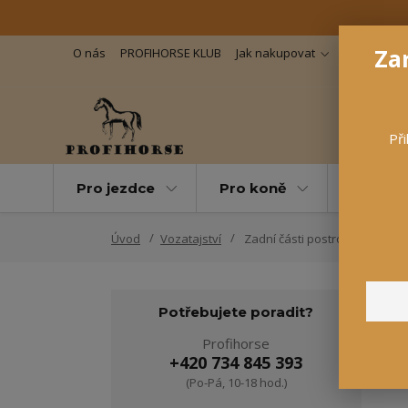
Zar
O nás
PROFIHORSE KLUB
Jak nakupovat
Důležité in
Při
Pro jezdce
Pro koně
Pro maz
Úvod
Vozatajství
Zadní části postroje
Potřebujete poradit?
Profihorse
V
+420 734 845 393
(Po-Pá, 10-18 hod.)