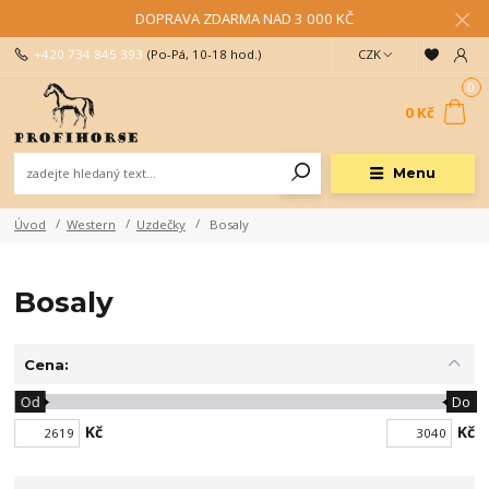
DOPRAVA ZDARMA NAD 3 000 KČ
+420 734 845 393
(Po-Pá, 10-18 hod.)
CZK
0
0 Kč
Menu
Úvod
Western
Uzdečky
Bosaly
Bosaly
Cena:
Od
Do
Kč
Kč