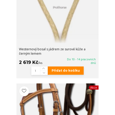
Westernový bosal s jádrem ze surové kůže a
černým lemem
Do 10 - 14 pracovních
2 619 Kč
/
ks
dnů
Přidat do košíku
Akce