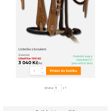
Uzdečka s bosalem
3 140 Kč
Poslední kusy k
Ušetříte 100 Kč
objednání (7
3 040 Kč
/
ks
pracovních dnů)
Přidat do košíku
strana
z 1