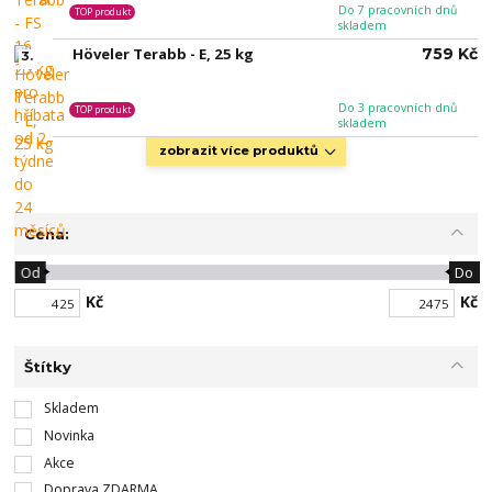
Do 7 pracovních dnů
TOP produkt
skladem
Höveler Terabb - E, 25 kg
759 Kč
3.
Do 3 pracovních dnů
TOP produkt
skladem
zobrazit více produktů
Cena:
Od
Do
Kč
Kč
Štítky
Skladem
Novinka
Akce
Doprava ZDARMA