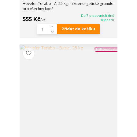
Höveler Terabb - A, 25 kg nízkoenergetické granule
pro všechny koně
Do 7 pracovních dnů
555 Kč
/
ks
skladem
Přidat do košíku
TOP produkt