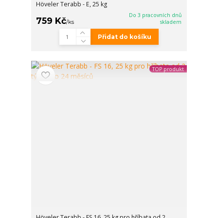
Höveler Terabb - E, 25 kg
Do 3 pracovních dnů
759 Kč
/
ks
skladem
Přidat do košíku
TOP produkt
Höveler Terabb - FS 16, 25 kg pro hříbata od 2.