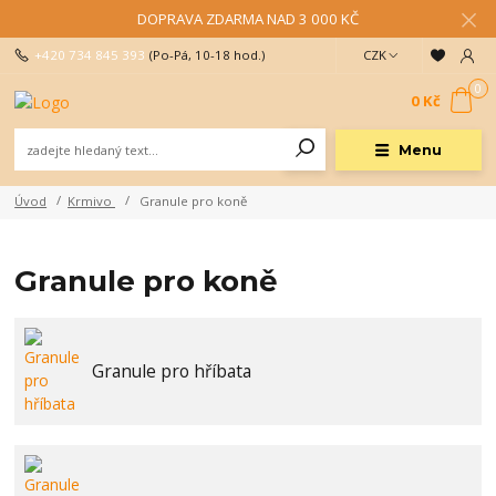
DOPRAVA ZDARMA NAD 3 000 KČ
+420 734 845 393
(Po-Pá, 10-18 hod.)
CZK
0
0 Kč
Menu
Úvod
Krmivo
Granule pro koně
Granule pro koně
Granule pro hříbata