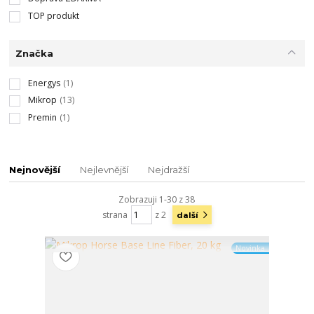
TOP produkt
Značka
Energys
(1)
Mikrop
(13)
Premin
(1)
Nejnovější
Nejlevnější
Nejdražší
Zobrazuji 1-30 z 38
strana
z 2
další
Novinka