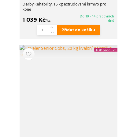
Derby Rehability, 15 kg extrudované krmivo pro
koně
Do 10 - 14 pracovních
1 039 Kč
/
ks
dnů
Přidat do košíku
TOP produkt