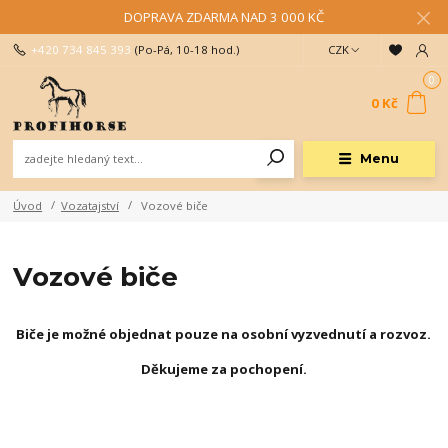
DOPRAVA ZDARMA NAD 3 000 KČ
+420 734 845 393
(Po-Pá, 10-18 hod.)
CZK
0
0 Kč
Menu
Úvod
Vozatajství
Vozové biče
Vozové biče
Biče je možné objednat pouze na osobní vyzvednutí a rozvoz.
Děkujeme za pochopení.