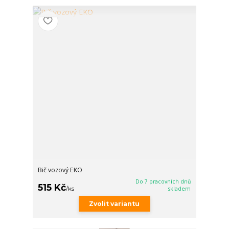
Bič vozový EKO
Do 7 pracovních dnů
515 Kč
/
ks
skladem
Zvolit variantu