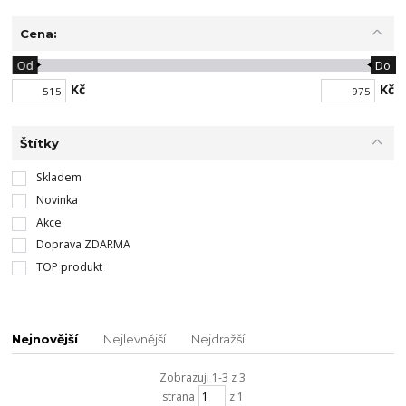
Cena:
Od
Do
Kč
Kč
Štítky
Skladem
Novinka
Akce
Doprava ZDARMA
TOP produkt
Nejnovější
Nejlevnější
Nejdražší
Zobrazuji 1-3 z 3
strana
z 1