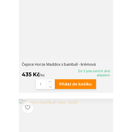
Čepice Horze Maddox s bambulí - krémová
Do 3 pracovních dnů
435 Kč
/
ks
skladem
Přidat do košíku