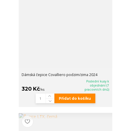
Dámská čepice Covalliero podzim/zima 2024
Poslední kusy k
objednání (7
320 Kč
/
ks
pracovních dnů)
Přidat do košíku