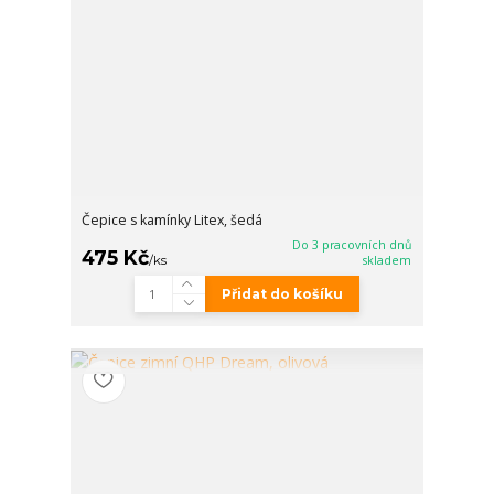
Čepice s kamínky Litex, šedá
Do 3 pracovních dnů
475 Kč
/
ks
skladem
Přidat do košíku