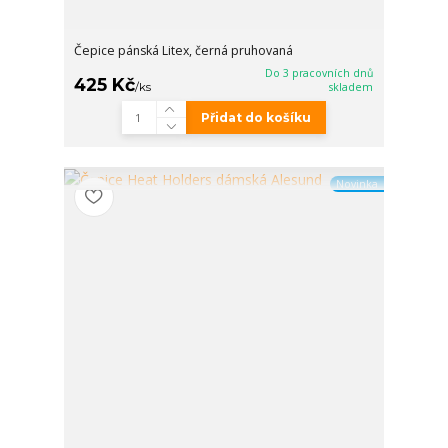
Čepice pánská Litex, černá pruhovaná
Do 3 pracovních dnů
425 Kč
/
ks
skladem
Přidat do košíku
Novinka