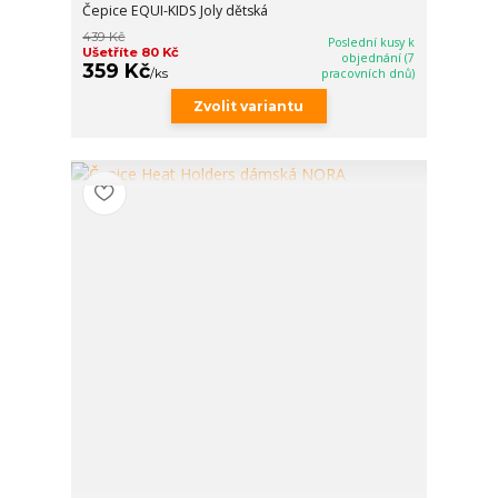
Čepice EQUI-KIDS Joly dětská
439 Kč
Poslední kusy k
Ušetříte 80 Kč
objednání (7
359 Kč
/
ks
pracovních dnů)
Zvolit variantu