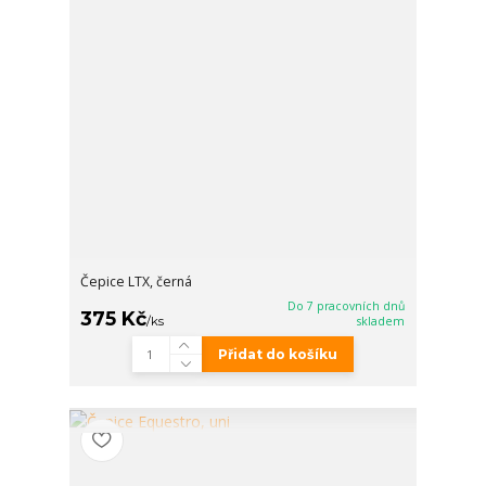
Čepice LTX, černá
Do 7 pracovních dnů
375 Kč
/
ks
skladem
Přidat do košíku