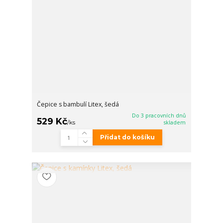
Čepice s bambulí Litex, šedá
Do 3 pracovních dnů
529 Kč
/
ks
skladem
Přidat do košíku