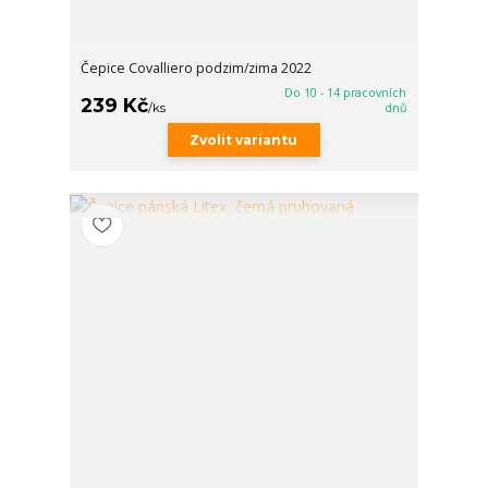
Čepice Covalliero podzim/zima 2022
Do 10 - 14 pracovních
239 Kč
/
ks
dnů
Zvolit variantu