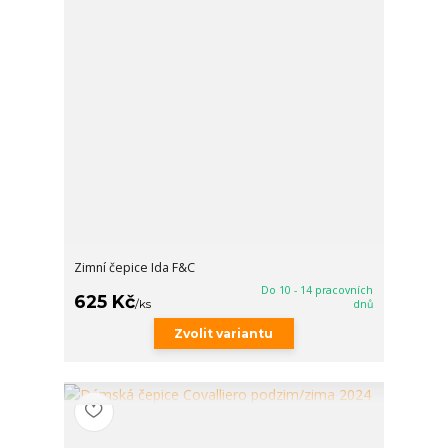
Zimní čepice Ida F&C
Do 10 - 14 pracovních
625 Kč
/
ks
dnů
Zvolit variantu