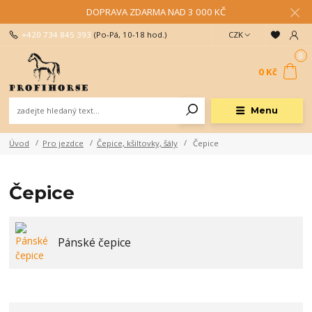
DOPRAVA ZDARMA NAD 3 000 KČ
+420 734 845 393
(Po-Pá, 10-18 hod.)
CZK
0
0 Kč
Menu
Úvod
Pro jezdce
Čepice, kšiltovky, šály
Čepice
Čepice
Pánské čepice