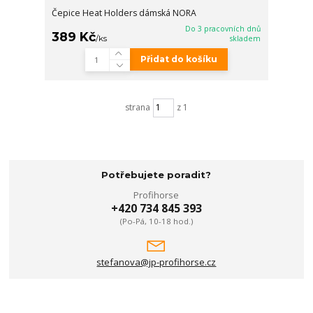
Čepice Heat Holders dámská NORA
Do 3 pracovních dnů
389 Kč
/
ks
skladem
Přidat do košíku
strana
z 1
Potřebujete poradit?
Profihorse
+420 734 845 393
(Po-Pá, 10-18 hod.)
stefanova@jp-profihorse.cz