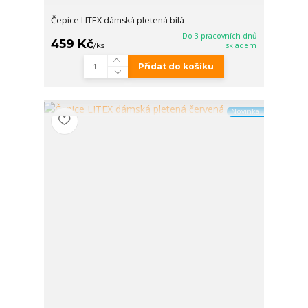
Čepice LITEX dámská pletená bílá
Do 3 pracovních dnů
459 Kč
/
ks
skladem
Přidat do košíku
Novinka