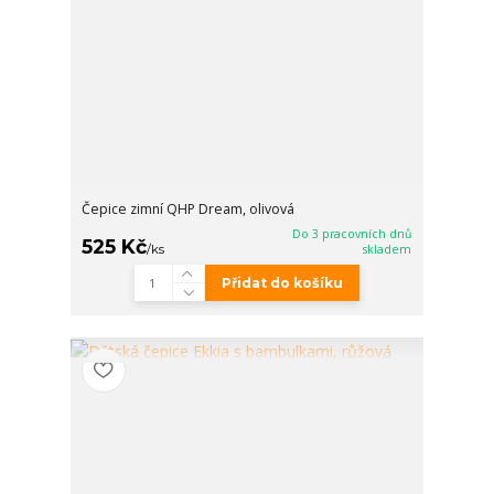
Čepice zimní QHP Dream, olivová
Do 3 pracovních dnů
525 Kč
/
ks
skladem
Přidat do košíku