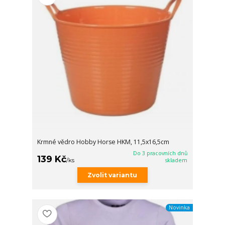
Krmné vědro Hobby Horse HKM, 11,5x16,5cm
Do 3 pracovních dnů
139 Kč
/
ks
skladem
Zvolit variantu
Novinka