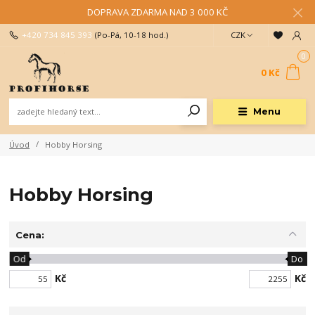
DOPRAVA ZDARMA NAD 3 000 KČ
+420 734 845 393
(Po-Pá, 10-18 hod.)
CZK
0
0 Kč
Menu
Úvod
Hobby Horsing
Hobby Horsing
Cena:
Od
Do
Kč
Kč