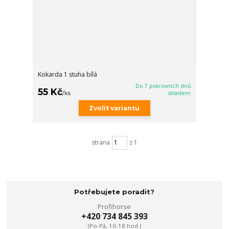
Kokarda 1 stuha bílá
Do 7 pracovních dnů
55 Kč
/
ks
skladem
Zvolit variantu
strana
z 1
Potřebujete poradit?
Profihorse
+420 734 845 393
(Po-Pá, 10-18 hod.)