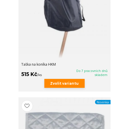
Taška na koníka HKM
Do 7 pracovních dnů
515 Kč
/
ks
skladem
Zvolit variantu
Novinka