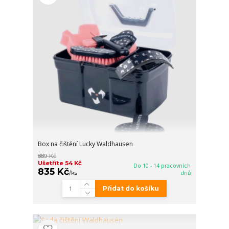
Box na čištění Lucky Waldhausen
889 Kč
Ušetříte 54 Kč
Do 10 - 14 pracovních
835 Kč
/
ks
dnů
Přidat do košíku