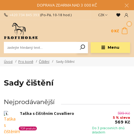
DOPRAVA ZDARMA NAD 3 000 KČ
+420 734 845 393
(Po-Pá, 10-18 hod.)
CZK
0
0 Kč
Menu
Úvod
Pro koně
Čištění
Sady čištění
Sady čištění
Nejprodávanější
Taška s čištěním Covalliero
599 Kč
1.
5 % sleva
569 Kč
Do 3 pracovních dnů
TOP produkt
skladem