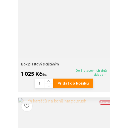
Box plastový s čištěním
Do 3 pracovních dnů
1 025 Kč
/
ks
skladem
Přidat do košíku
Akce