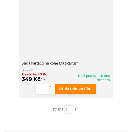
Sada kartáčů na koně MagicBrush
399 Kč
Ušetříte 50 Kč
Do 3 pracovních dnů
349 Kč
/
ks
skladem
Přidat do košíku
strana
z 1