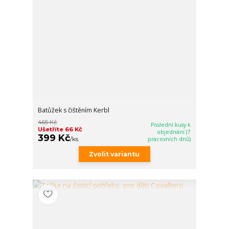
Batůžek s čištěním Kerbl
465 Kč
Poslední kusy k
Ušetříte 66 Kč
objednání (7
399 Kč
/
ks
pracovních dnů)
Zvolit variantu