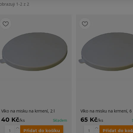
obrazuji 1-2 z 2
Víko na misku na krmení, 2 l
Víko na misku na krmení, 6 l
40 Kč
65 Kč
/
ks
Skladem
/
ks
Přidat do košíku
Přidat do koš