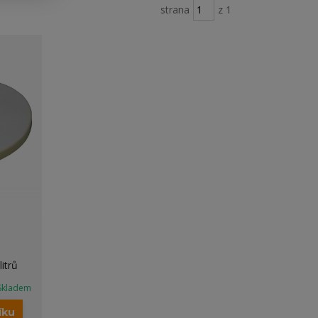
strana
z 1
itrů
Skladem
íku