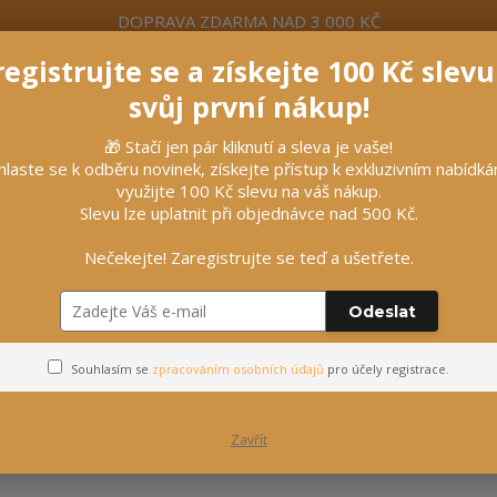
DOPRAVA ZDARMA NAD 3 000 KČ
egistrujte se a získejte 100 Kč slev
formace
Více
Nevíte si rady? Zavolejte.
+420 7
svůj první nákup!
🎁 Stačí jen pár kliknutí a sleva je vaše!
Hleda
hlaste se k odběru novinek, získejte přístup k exkluzivním nabídk
využijte 100 Kč slevu na váš nákup.
Slevu lze uplatnit při objednávce nad 500 Kč.
líčky
Vybavení stájí
Vozatajství
Nečekejte! Zaregistrujte se teď a ušetřete.
 krmení
Odeslat
Kryty na krmení
Souhlasím se
zpracováním osobních údajů
pro účely registrace.
Zavřít
ejnovější
Nejlevnější
Nejdražší