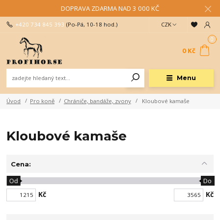
DOPRAVA ZDARMA NAD 3 000 KČ
+420 734 845 393
(Po-Pá, 10-18 hod.)
CZK
0
0 Kč
Menu
Úvod
Pro koně
Chrániče, bandáže, zvony
Kloubové kamaše
Kloubové kamaše
Cena:
Od
Do
Kč
Kč