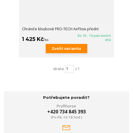
Chrániče kloubové PRO-TECH AirFlow přední
Do 10 - 14 pracovních
1 425 Kč
/
ks
dnů
Zvolit variantu
strana
z 1
Potřebujete poradit?
Profihorse
+420 734 845 393
(Po-Pá, 10-18 hod.)