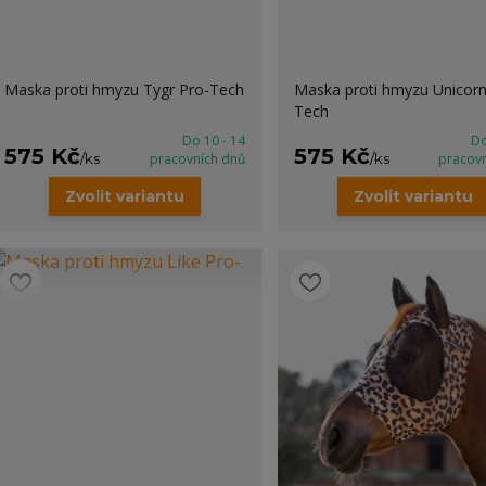
Maska proti hmyzu Tygr Pro-Tech
Maska proti hmyzu Unicorn
Tech
Do 10 - 14
Do
575 Kč
575 Kč
/
ks
pracovních dnů
/
ks
pracov
Zvolit variantu
Zvolit variantu