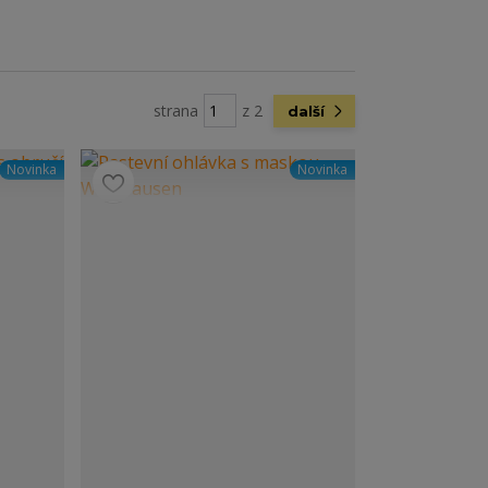
strana
z 2
další
Novinka
Novinka