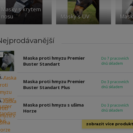
Masky s krytem
nosu
Masky s UV
Mask
Nejprodávanější
.
Maska proti hmyzu Premier
Do 7 pracovních
Buster Standart
dnů skladem
2.
Maska proti hmyzu Premier
Do 3 pracovních
Buster Standart Plus
dnů skladem
3.
Maska proti hmyzu s ušima
Do 3 pracovních
Horze
dnů skladem
zobrazit více produk