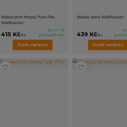
Maska proti hmyzu Puck Flex
Maska zebra Waldhausen
Waldhausen
Do 10 - 14
Do
415 Kč
439 Kč
/
ks
pracovních dnů
/
ks
pracov
Zvolit variantu
Zvolit variantu