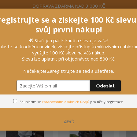
DOPRAVA ZDARMA NAD 3 000 KČ
egistrujte se a získejte 100 Kč slev
formace
Více
Nevíte si rady? Zavolejte.
+420 7
svůj první nákup!
🎁 Stačí jen pár kliknutí a sleva je vaše!
Hleda
hlaste se k odběru novinek, získejte přístup k exkluzivním nabídk
využijte 100 Kč slevu na váš nákup.
Slevu lze uplatnit při objednávce nad 500 Kč.
líčky
Vybavení stájí
Vozatajství
Nečekejte! Zaregistrujte se teď a ušetřete.
proti hmyzu
Odeslat
Masky proti hmyzu
Souhlasím se
zpracováním osobních údajů
pro účely registrace.
Zavřít