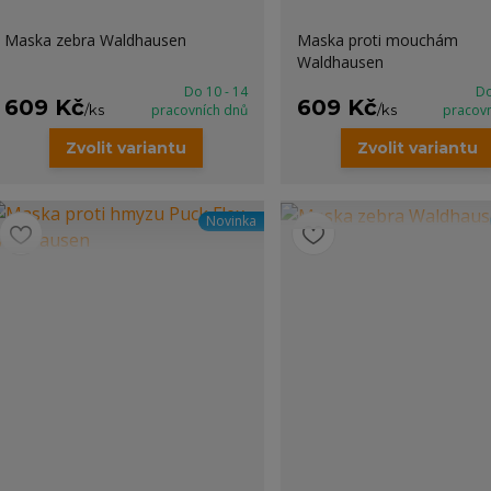
Maska zebra Waldhausen
Maska proti mouchám
Waldhausen
Do 10 - 14
Do
609 Kč
609 Kč
/
ks
pracovních dnů
/
ks
pracov
Zvolit variantu
Zvolit variantu
Novinka