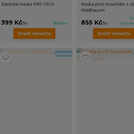
Elastická maska PRO-TECH
Maska proti mouchám s ob
Waldhausen
Do
399 Kč
855 Kč
/
ks
Skladem
/
ks
pracov
Zvolit variantu
Zvolit variantu
Novinka