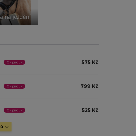
a na ježdění
575 Kč
TOP produkt
799 Kč
TOP produkt
525 Kč
TOP produkt
tů