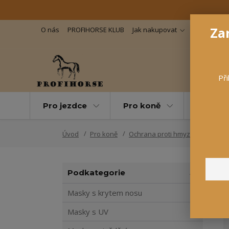
Zar
O nás
PROFIHORSE KLUB
Jak nakupovat
Důležité in
Při
Pro jezdce
Pro koně
Pro maz
Úvod
Pro koně
Ochrana proti hmyzu
Masky 
Podkategorie
Masky s krytem nosu
Masky s UV