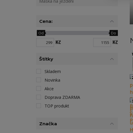
Maska na ježdění
Cena:
Od
Do
Kč
Kč
1
Štítky
Skladem
Novinka
Akce
Doprava ZDARMA
TOP produkt
Značka