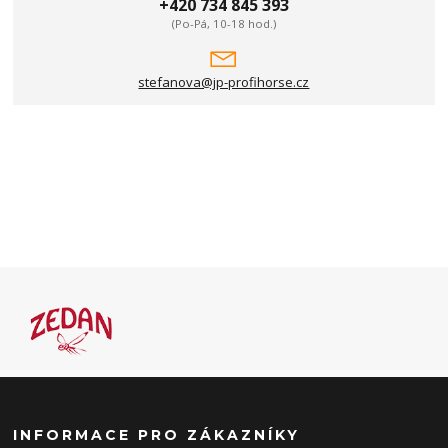
+420 734 845 393
(Po-Pá, 10-18 hod.)
stefanova@jp-profihorse.cz
INFORMACE PRO ZÁKAZNÍKY