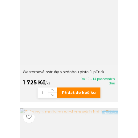
Westernové ostruhy s ozdobou pistolí LpTrick
Do 10 - 14 pracovních
1 725 Kč
/
ks
dnů
Přidat do košíku
Novinka