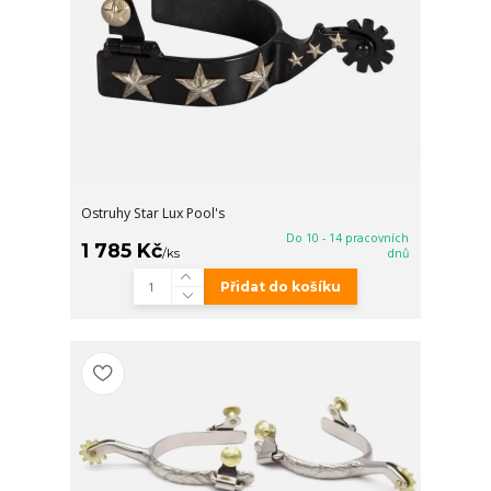
Ostruhy Star Lux Pool's
Do 10 - 14 pracovních
1 785 Kč
/
ks
dnů
Přidat do košíku