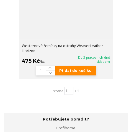
Westernové řemínky na ostruhy WeaverLeather
Horizon
Do 3 pracovních dnů
475 Kč
/
ks
skladem
Přidat do košíku
strana
z 1
Potřebujete poradit?
Profihorse