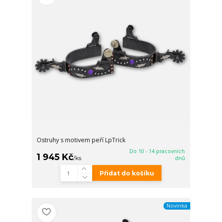
Ostruhy s motivem peří LpTrick
Do 10 - 14 pracovních
1 945 Kč
/
ks
dnů
Přidat do košíku
Novinka