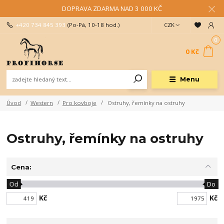
DOPRAVA ZDARMA NAD 3 000 KČ
+420 734 845 393
(Po-Pá, 10-18 hod.)
CZK
0
0 Kč
Menu
Úvod
Western
Pro kovboje
Ostruhy, řemínky na ostruhy
Ostruhy, řemínky na ostruhy
Cena:
Od
Do
Kč
Kč