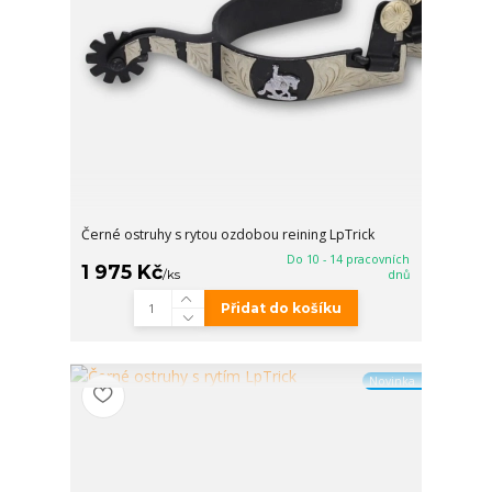
Černé ostruhy s rytou ozdobou reining LpTrick
Do 10 - 14 pracovních
1 975 Kč
/
ks
dnů
Přidat do košíku
Novinka