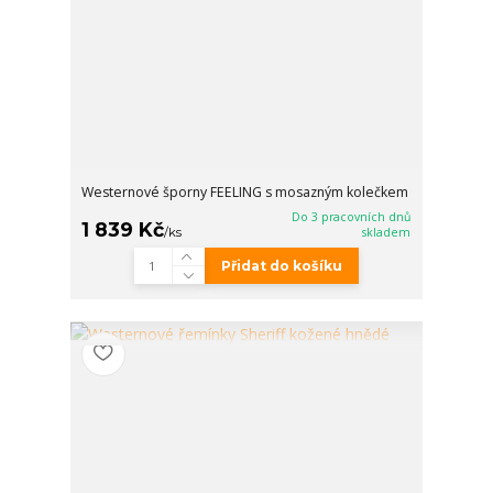
Westernové šporny FEELING s mosazným kolečkem
Do 3 pracovních dnů
1 839 Kč
/
ks
skladem
Přidat do košíku