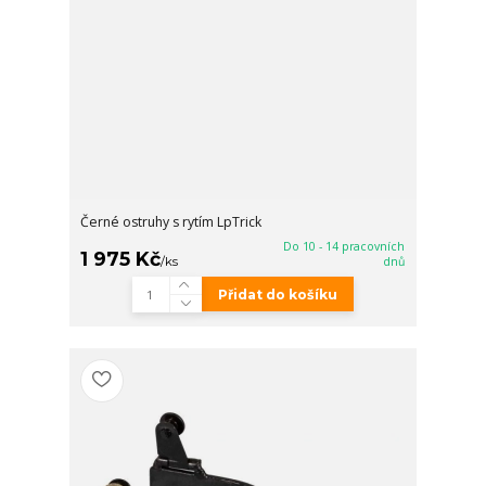
Černé ostruhy s rytím LpTrick
Do 10 - 14 pracovních
1 975 Kč
/
ks
dnů
Přidat do košíku