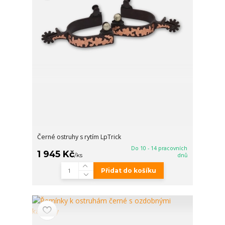
Černé ostruhy s rytím LpTrick
Do 10 - 14 pracovních
1 945 Kč
/
ks
dnů
Přidat do košíku