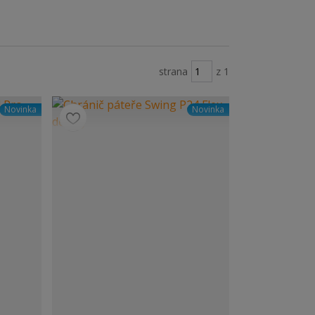
strana
z 1
Novinka
Novinka