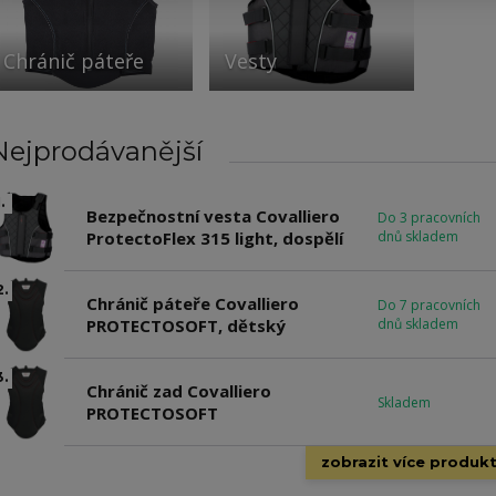
Chránič páteře
Vesty
Nejprodávanější
.
Bezpečnostní vesta Covalliero
Do 3 pracovních
ProtectoFlex 315 light, dospělí
dnů skladem
2.
Chránič páteře Covalliero
Do 7 pracovních
PROTECTOSOFT, dětský
dnů skladem
3.
Chránič zad Covalliero
Skladem
PROTECTOSOFT
zobrazit více produk