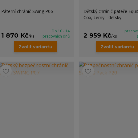
Páteřní chránič Swing P06
Dětský chránič páteře Equ
Cox, černý - dětský
Do 10 - 14
pracov
1 870 Kč
2 959 Kč
/
ks
pracovních dnů
/
ks
Zvolit variantu
Zvolit variantu