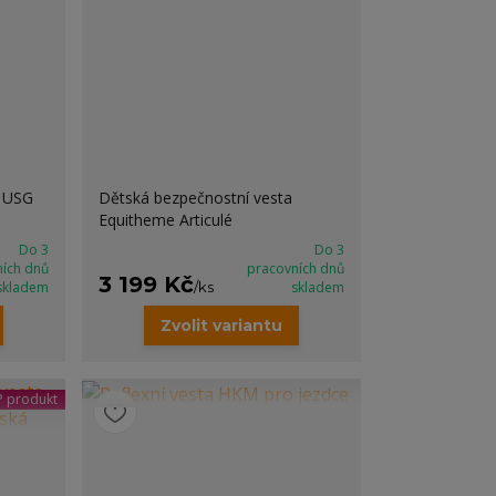
a USG
Dětská bezpečnostní vesta
Equitheme Articulé
Do 3
Do 3
ních dnů
pracovních dnů
3 199 Kč
skladem
/
ks
skladem
Zvolit variantu
 produkt