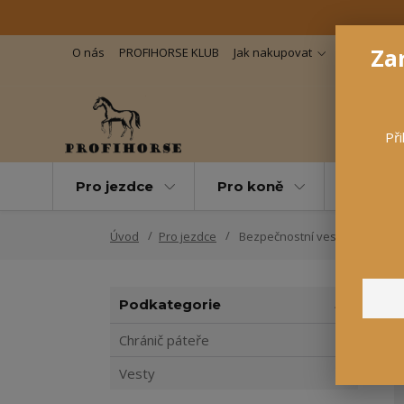
Zar
O nás
PROFIHORSE KLUB
Jak nakupovat
Důležité in
Při
Pro jezdce
Pro koně
Pro maz
Úvod
Pro jezdce
Bezpečnostní vesty
Podkategorie
Chránič páteře
Vesty