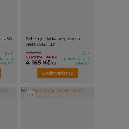
ta USG
Dětská jezdecká bezpečnostní
vesta USG FLEXI
4 359 Kč
Do 3
Do 7
Ušetříte 194 Kč
ních dnů
pracovních dnů
4 165 Kč
skladem
/
ks
skladem
Zvolit variantu