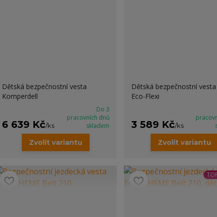
Dětská bezpečnostní vesta
Dětská bezpečnostní vest
Komperdell
Eco-Flexi
Do 3
pracovních dnů
pracov
6 639 Kč
3 589 Kč
/
ks
skladem
/
ks
Zvolit variantu
Zvolit variantu
TOP