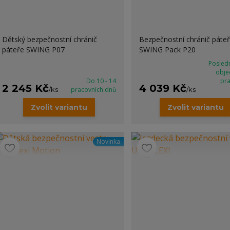
Dětský bezpečnostní chránič
Bezpečnostní chránič páte
páteře SWING P07
SWING Pack P20
Posledn
obje
Do 10 - 14
pr
2 245 Kč
4 039 Kč
/
ks
pracovních dnů
/
ks
Zvolit variantu
Zvolit variantu
Novinka