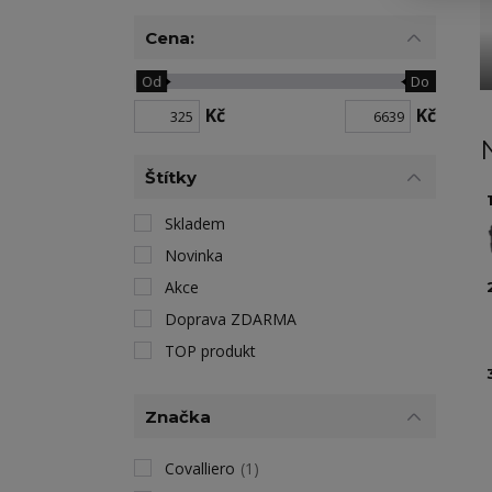
Cena:
Od
Do
Kč
Kč
Štítky
1
Skladem
Novinka
Akce
Doprava ZDARMA
TOP produkt
Značka
Covalliero
(1)