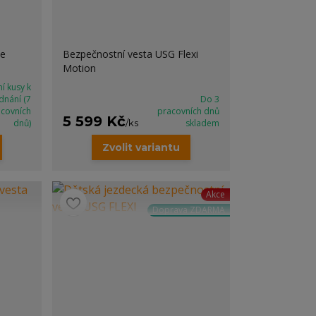
ře
Bezpečnostní vesta USG Flexi
Motion
í kusy k
dnání (7
Do 3
acovních
pracovních dnů
5 599 Kč
dnů)
/
ks
skladem
Zvolit variantu
Akce
Doprava ZDARMA