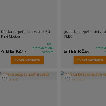
Dětská bezpečnostní vesta USG
Jezdecká bezpečnostní ves
Flexi Motion
FLEXI
Do 3
pracovních dnů
pracov
4 815 Kč
5 165 Kč
/
ks
skladem
/
ks
Zvolit variantu
Zvolit variantu