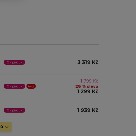
3 319 Kč
TOP produkt
1 799 Kč
28 % sleva
TOP produkt
Akce
1 299 Kč
1 939 Kč
TOP produkt
tů