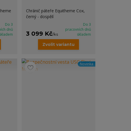
itheme
Chránič páteře Equitheme Cox,
černý - dospělí
Do 3
Do 3
ních dnů
pracovních dnů
3 099 Kč
skladem
/
ks
skladem
Zvolit variantu
Novinka