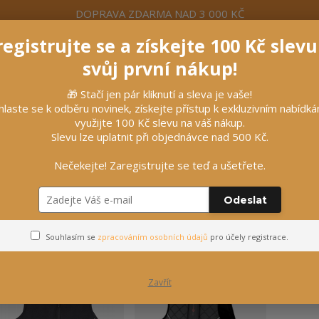
DOPRAVA ZDARMA NAD 3 000 KČ
egistrujte se a získejte 100 Kč slev
formace
Více
Nevíte si rady? Zavolejte.
+420 7
svůj první nákup!
🎁 Stačí jen pár kliknutí a sleva je vaše!
Hleda
hlaste se k odběru novinek, získejte přístup k exkluzivním nabídk
využijte 100 Kč slevu na váš nákup.
Slevu lze uplatnit při objednávce nad 500 Kč.
líčky
Vybavení stájí
Vozatajství
Nečekejte! Zaregistrujte se teď a ušetřete.
Odeslat
Bezpečnostní vesty
Souhlasím se
zpracováním osobních údajů
pro účely registrace.
Zavřít