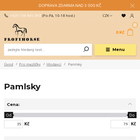
DOPRAVA ZDARMA NAD 3 000 KČ
+420 734 845 393
(Po-Pá, 10-18 hod.)
CZK
0
0 Kč
Menu
Úvod
Pro mazlíčky
Hlodavci
Pamlsky
Pamlsky
Cena:
Od
Do
Kč
Kč