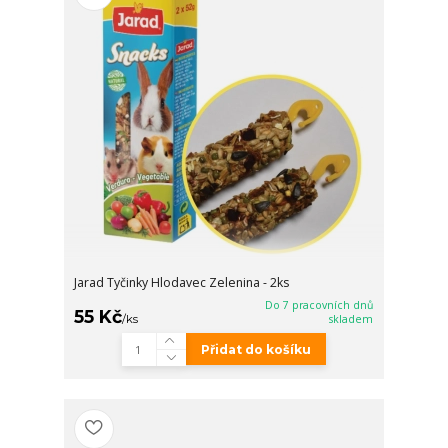
Jarad Tyčinky Hlodavec Zelenina - 2ks
Do 7 pracovních dnů
55 Kč
/
ks
skladem
Přidat do košíku