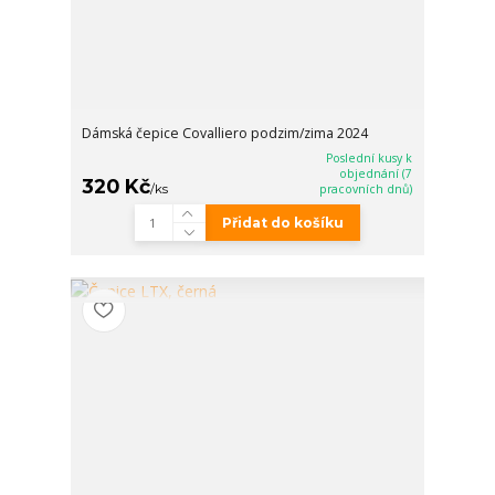
Dámská čepice Covalliero podzim/zima 2024
Poslední kusy k
objednání (7
320 Kč
/
ks
pracovních dnů)
Přidat do košíku