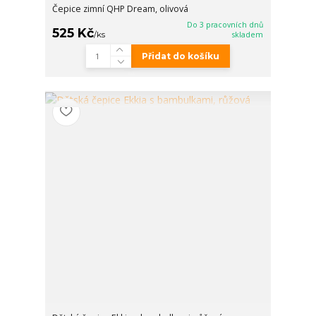
Čepice zimní QHP Dream, olivová
Do 3 pracovních dnů
525 Kč
/
ks
skladem
Přidat do košíku