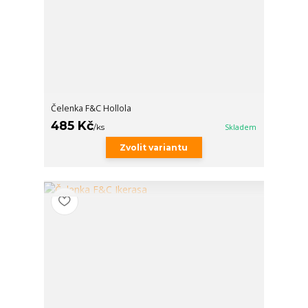
Čelenka F&C Hollola
485 Kč
/
ks
Skladem
Zvolit variantu