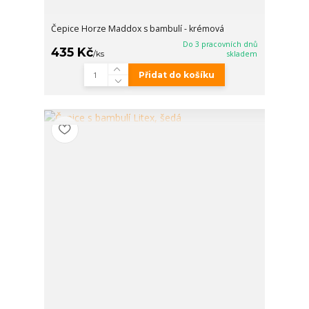
Čepice Horze Maddox s bambulí - krémová
Do 3 pracovních dnů
435 Kč
/
ks
skladem
Přidat do košíku