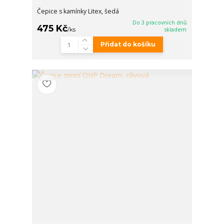
Čepice s kamínky Litex, šedá
Do 3 pracovních dnů
475 Kč
/
ks
skladem
Přidat do košíku