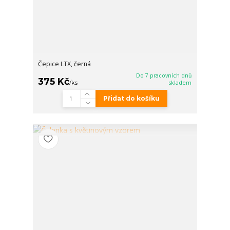
Čepice LTX, černá
Do 7 pracovních dnů
375 Kč
/
ks
skladem
Přidat do košíku