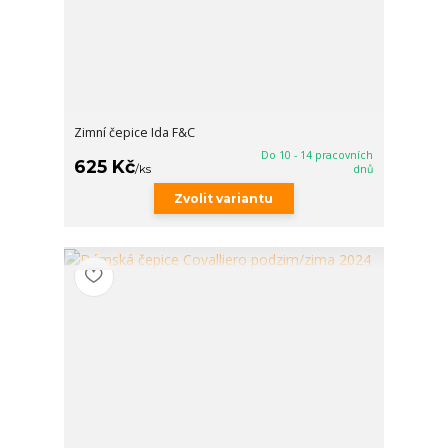
Zimní čepice Ida F&C
Do 10 - 14 pracovních
625 Kč
/
ks
dnů
Zvolit variantu