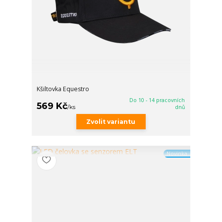
Kšiltovka Equestro
Do 10 - 14 pracovních
569 Kč
/
ks
dnů
Zvolit variantu
Novinka