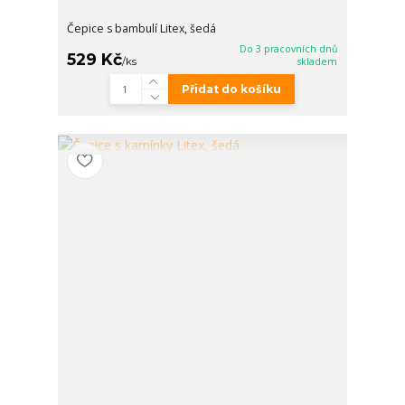
Čepice s bambulí Litex, šedá
Do 3 pracovních dnů
529 Kč
/
ks
skladem
Přidat do košíku