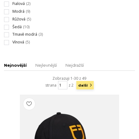
Fialová
(2)
Modrá
(9)
Růžová
(5)
Šedá
(10)
Tmavě modrá
(3)
Vínová
(5)
Nejnovější
Nejlevnější
Nejdražší
Zobrazuji 1-30 z 49
strana
z 2
další