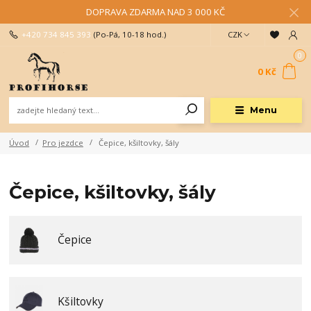
DOPRAVA ZDARMA NAD 3 000 KČ
+420 734 845 393
(Po-Pá, 10-18 hod.)
CZK
0
0 Kč
Menu
Úvod
Pro jezdce
Čepice, kšiltovky, šály
Čepice, kšiltovky, šály
Čepice
Kšiltovky