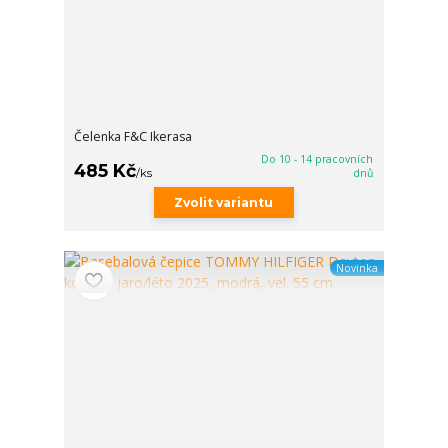
Čelenka F&C Ikerasa
Do 10 - 14 pracovních
485 Kč
/
ks
dnů
Zvolit variantu
Novinka