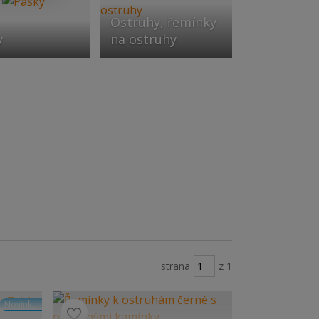
Ostruhy, řemínky
y
na ostruhy
strana
z 1
Novinka