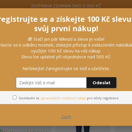
DOPRAVA ZDARMA NAD 3 000 KČ
egistrujte se a získejte 100 Kč slev
formace
Více
Nevíte si rady? Zavolejte.
+420 7
svůj první nákup!
🎁 Stačí jen pár kliknutí a sleva je vaše!
Hleda
hlaste se k odběru novinek, získejte přístup k exkluzivním nabídk
využijte 100 Kč slevu na váš nákup.
Slevu lze uplatnit při objednávce nad 500 Kč.
líčky
Vybavení stájí
Vozatajství
Nečekejte! Zaregistrujte se teď a ušetřete.
Odeslat
Pro kovboje
Souhlasím se
zpracováním osobních údajů
pro účely registrace.
Zavřít