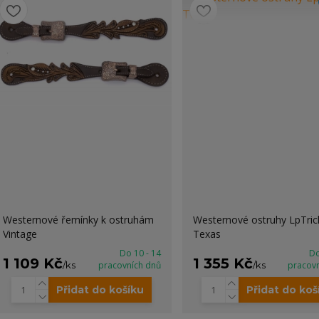
Westernové řemínky k ostruhám
Westernové ostruhy LpTric
Vintage
Texas
Do 10 - 14
Do
1 109 Kč
1 355 Kč
/
ks
pracovních dnů
/
ks
pracov
Přidat do košíku
Přidat do koš