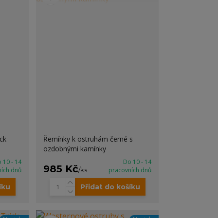
ck
Řemínky k ostruhám černé s
ozdobnými kamínky
 10 - 14
Do 10 - 14
985 Kč
ních dnů
/
ks
pracovních dnů
íku
Přidat do košíku