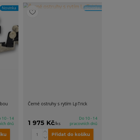
Novinka
Novinka
obou
Černé ostruhy s rytím LpTrick
 10 - 14
Do 10 - 14
1 975 Kč
ních dnů
/
ks
pracovních dnů
íku
Přidat do košíku