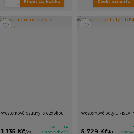
Přidat do košíku
Zvolit variantu
Westernové ostruhy, s ozdobou
Westernové boty UNISEX 
Do 10 - 14
Do
1 135 Kč
5 729 Kč
/
ks
pracovních dnů
/
ks
pracov