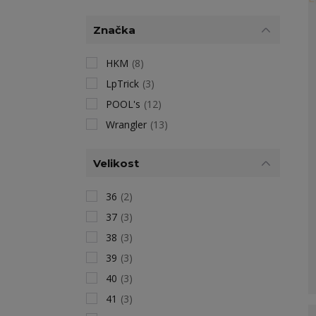
Značka
HKM
(8)
LpTrick
(3)
POOL's
(12)
Wrangler
(13)
Velikost
36
(2)
37
(3)
38
(3)
39
(3)
40
(3)
41
(3)