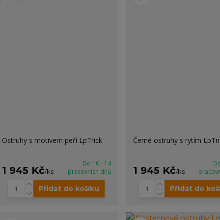
Ostruhy s motivem peří LpTrick
Černé ostruhy s rytím LpTri
Do 10 - 14
Do
1 945 Kč
1 945 Kč
/
ks
pracovních dnů
/
ks
pracov
Přidat do košíku
Přidat do koš