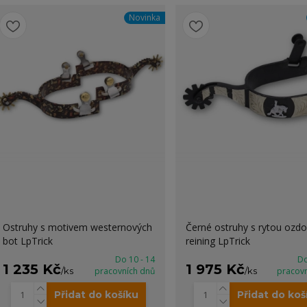
Novinka
Ostruhy s motivem westernových
Černé ostruhy s rytou ozd
bot LpTrick
reining LpTrick
Do 10 - 14
Do
1 235 Kč
1 975 Kč
/
ks
pracovních dnů
/
ks
pracov
Přidat do košíku
Přidat do koš