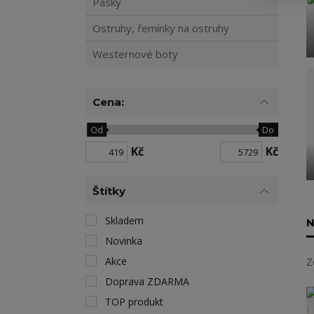
Pásky
Ostruhy, řemínky na ostruhy
Westernové boty
Cena:
Od
Do
Kč
Kč
Štítky
Skladem
N
Novinka
Akce
Z
Doprava ZDARMA
TOP produkt