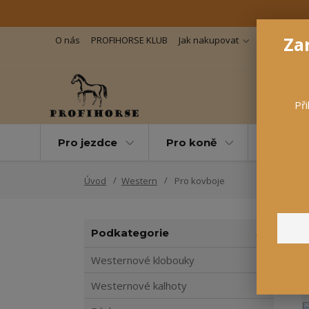
Zar
O nás
PROFIHORSE KLUB
Jak nakupovat
Důležité in
Při
Pro jezdce
Pro koně
Pro maz
Úvod
Western
Pro kovboje
Podkategorie
Westernové klobouky
Westernové kalhoty