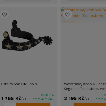
Ostruhy Star Lux Pool's
Westernový klobouk Bango
Segundos Tombstone, vos
Do 10 - 14
Do
1 785 Kč
2 195 Kč
/
ks
pracovních dnů
/
ks
pracov