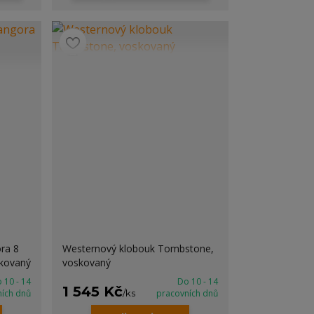
ra 8
Westernový klobouk Tombstone,
kovaný
voskovaný
 10 - 14
Do 10 - 14
1 545 Kč
ních dnů
/
ks
pracovních dnů