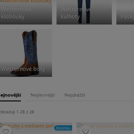
Westernové
Westernové
klobouky
kalhoty
Pásk
Westernové boty
ejnovější
Nejlevnější
Nejdražší
obrazuji 1-28 z 28
Novinka