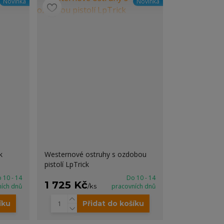
Novinka
Novinka
k
Westernové ostruhy s ozdobou
pistolí LpTrick
 10 - 14
Do 10 - 14
1 725 Kč
ních dnů
/
ks
pracovních dnů
íku
Přidat do košíku