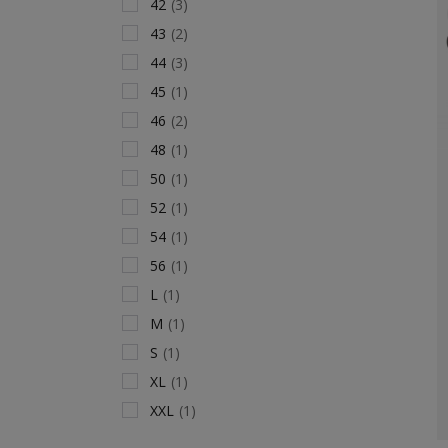
42
(3)
43
(2)
44
(3)
45
(1)
46
(2)
48
(1)
50
(1)
52
(1)
54
(1)
56
(1)
L
(1)
M
(1)
S
(1)
XL
(1)
XXL
(1)