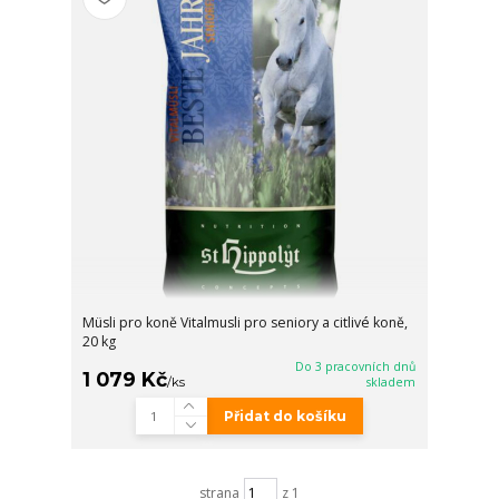
Müsli pro koně Vitalmusli pro seniory a citlivé koně,
20 kg
Do 3 pracovních dnů
1 079 Kč
/
ks
skladem
Přidat do košíku
strana
z 1