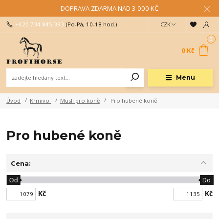
DOPRAVA ZDARMA NAD 3 000 KČ
+420 734 845 393
(Po-Pá, 10-18 hod.)
CZK
0
0 Kč
Menu
Úvod
Krmivo
Müsli pro koně
Pro hubené koně
Pro hubené koně
Cena:
Od
Do
Kč
Kč