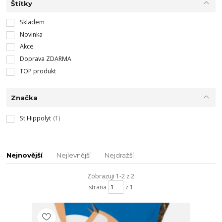
Štítky
Skladem
Novinka
Akce
Doprava ZDARMA
TOP produkt
Značka
St Hippolyt
(1)
Nejnovější
Nejlevnější
Nejdražší
Zobrazuji 1-2 z 2
strana
z 1