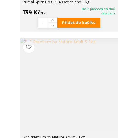
Primal Spirit Dog 65% Oceanland 1 kg
Do 7 pracovních dnů
139 Kč
/
ks
skladem
Přidat do košíku
Brit Premium by Nature Adult S 1kg