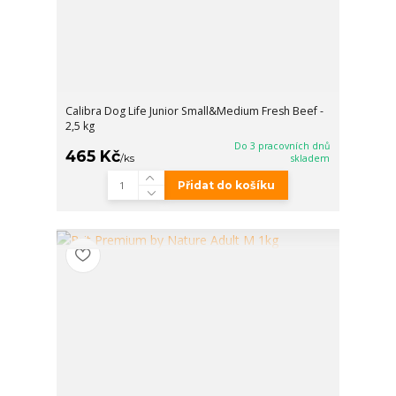
Calibra Dog Life Junior Small&Medium Fresh Beef -
2,5 kg
Do 3 pracovních dnů
465 Kč
/
ks
skladem
Přidat do košíku