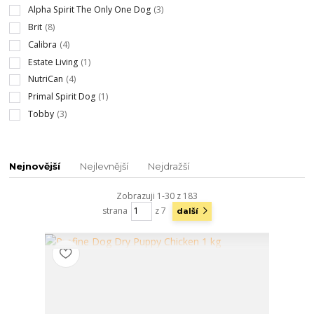
Alpha Spirit The Only One Dog
(3)
Brit
(8)
Calibra
(4)
Estate Living
(1)
NutriCan
(4)
Primal Spirit Dog
(1)
Tobby
(3)
Nejnovější
Nejlevnější
Nejdražší
Zobrazuji 1-30 z 183
strana
z 7
další