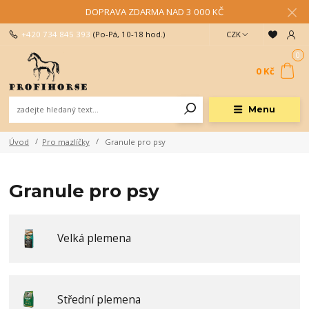
DOPRAVA ZDARMA NAD 3 000 KČ
+420 734 845 393
(Po-Pá, 10-18 hod.)
CZK
0
0 Kč
Menu
Úvod
Pro mazlíčky
Granule pro psy
Granule pro psy
Velká plemena
Střední plemena