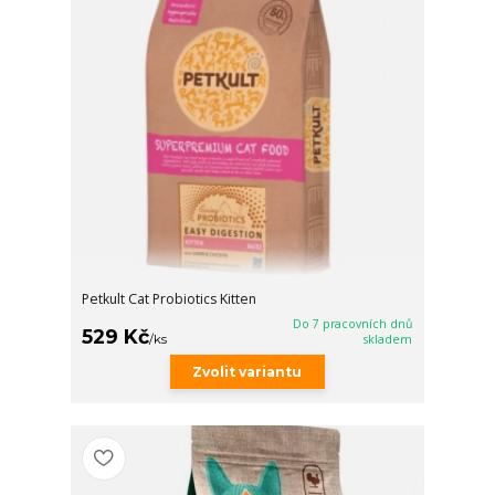
Petkult Cat Probiotics Kitten
Do 7 pracovních dnů
529 Kč
/
ks
skladem
Zvolit variantu