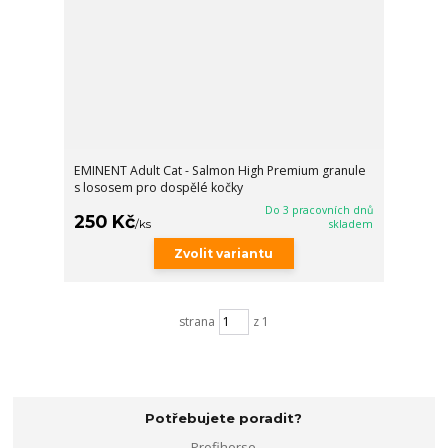
EMINENT Adult Cat - Salmon High Premium granule
s lososem pro dospělé kočky
Do 3 pracovních dnů
250 Kč
/
ks
skladem
Zvolit variantu
strana
z 1
Potřebujete poradit?
Profihorse