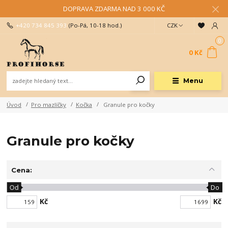
DOPRAVA ZDARMA NAD 3 000 KČ
+420 734 845 393
(Po-Pá, 10-18 hod.)
CZK
0
0 Kč
Menu
Úvod
Pro mazlíčky
Kočka
Granule pro kočky
Granule pro kočky
Cena:
Od
Do
Kč
Kč