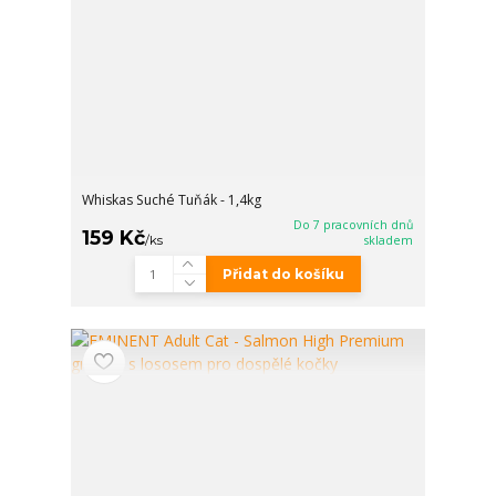
Whiskas Suché Tuňák - 1,4kg
Do 7 pracovních dnů
159 Kč
/
ks
skladem
Přidat do košíku