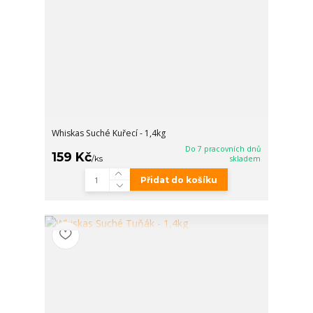
Whiskas Suché Kuřecí - 1,4kg
Do 7 pracovních dnů
159 Kč
/
ks
skladem
Přidat do košíku