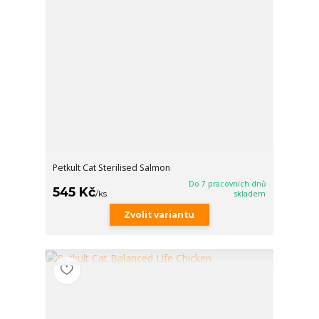
Petkult Cat Sterilised Salmon
Do 7 pracovních dnů
545 Kč
/
ks
skladem
Zvolit variantu