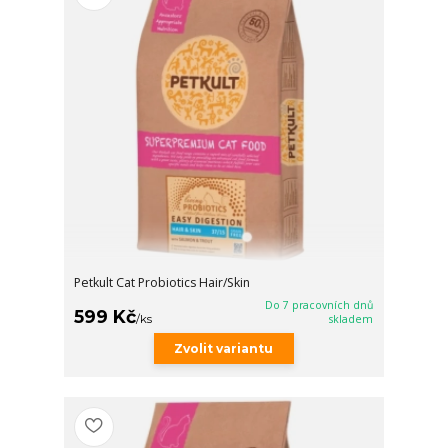
Petkult Cat Probiotics Hair/Skin
Do 7 pracovních dnů
599 Kč
/
ks
skladem
Zvolit variantu