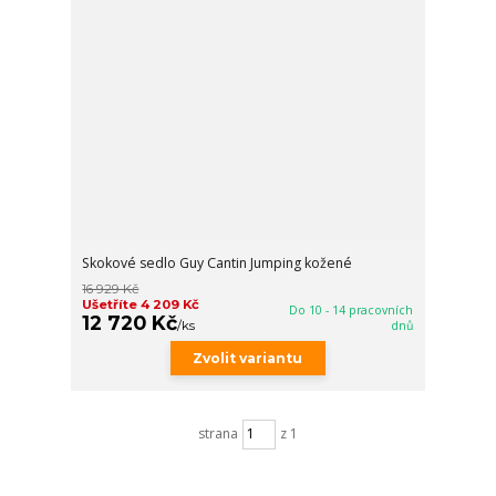
Skokové sedlo Guy Cantin Jumping kožené
16 929 Kč
Ušetříte 4 209 Kč
Do 10 - 14 pracovních
12 720 Kč
/
ks
dnů
Zvolit variantu
strana
z 1