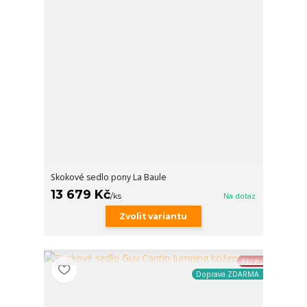
Skokové sedlo pony La Baule
13 679 Kč
/
ks
Na dotaz
Zvolit variantu
Akce
Doprava ZDARMA