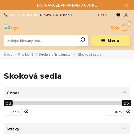
DOPRAVA ZDARMA NAD 3 000 KČ
+420 734 845 393
(Po-Pá, 10-18 hod.)
CZK
0
0 Kč
Menu
Úvod
Pro koně
Sedla a příslušenství
Skoková sedla
Skoková sedla
Cena:
Od
Do
Kč
Kč
Štítky