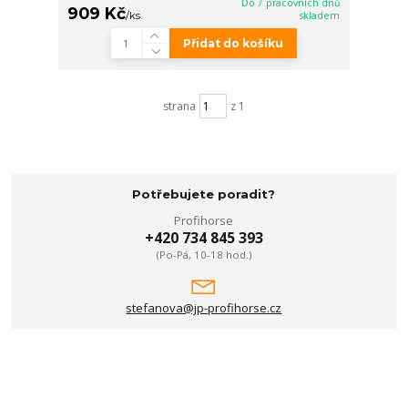
Do 7 pracovních dnů
909 Kč
/
ks
skladem
Přidat do košíku
strana
z 1
Potřebujete poradit?
Profihorse
+420 734 845 393
(Po-Pá, 10-18 hod.)
stefanova@jp-profihorse.cz