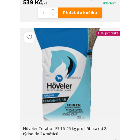
539 Kč
/
ks
skladem
Přidat do košíku
TOP produkt
Höveler Terabb - FS 16, 25 kg pro hříbata od 2.
týdne do 24 měsíců