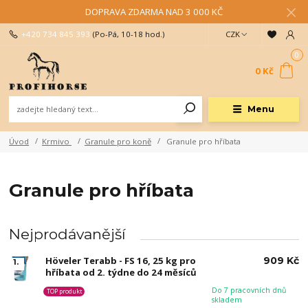
DOPRAVA ZDARMA NAD 3 000 KČ
+420 734 845 393
(Po-Pá, 10-18 hod.)
CZK
0
0 Kč
Menu
Úvod
Krmivo
Granule pro koně
Granule pro hříbata
Granule pro hříbata
Nejprodávanější
Höveler Terabb - FS 16, 25 kg pro
909 Kč
1.
hříbata od 2. týdne do 24 měsíců
Do 7 pracovních dnů
TOP produkt
skladem