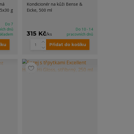
nná
Kondicionér na kůži Bense &
25x30 g
Eicke, 500 ml
Do 7
ních dnů
Do 10 - 14
315 Kč
skladem
/
ks
pracovních dnů
íku
Přidat do košíku