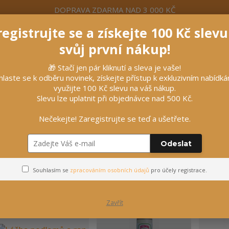
DOPRAVA ZDARMA NAD 3 000 KČ
egistrujte se a získejte 100 Kč slev
formace
Více
Nevíte si rady? Zavolejte.
+420 7
svůj první nákup!
🎁 Stačí jen pár kliknutí a sleva je vaše!
Hleda
hlaste se k odběru novinek, získejte přístup k exkluzivním nabídk
využijte 100 Kč slevu na váš nákup.
Slevu lze uplatnit při objednávce nad 500 Kč.
líčky
Vybavení stájí
Vozatajství
Nečekejte! Zaregistrujte se teď a ušetřete.
ži, srst a hřívu
Odeslat
Péče o kůži, srst a hřívu
Souhlasím se
zpracováním osobních údajů
pro účely registrace.
Zavřít