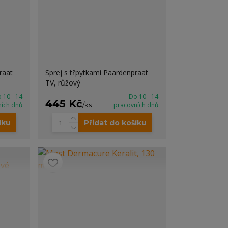
raat
Sprej s třpytkami Paardenpraat
TV, růžový
 10 - 14
Do 10 - 14
445 Kč
ních dnů
/
ks
pracovních dnů
íku
Přidat do košíku