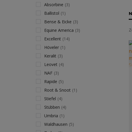
Absorbine
(3)
Ballistol
(1)
N
Bense & Eicke
(3)
Z
Equine America
(3)
Excellent
(14)
Höveler
(1)
Keralit
(3)
Leovet
(4)
NAF
(3)
Rapide
(5)
Root & Snoot
(1)
Stiefel
(4)
Stübben
(4)
Umbria
(1)
Waldhausen
(5)