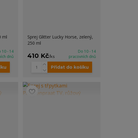
0 ml
Sprej Glitter Lucky Horse, zelený,
250 ml
 10 - 14
Do 10 - 14
410 Kč
ních dnů
/
ks
pracovních dnů
íku
Přidat do košíku