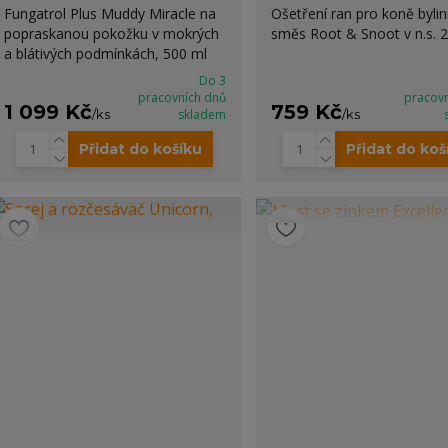
Fungatrol Plus Muddy Miracle na
Ošetření ran pro koně byli
popraskanou pokožku v mokrých
směs Root & Snoot v n.s. 
a blátivých podmínkách, 500 ml
Do 3
pracovních dnů
pracov
1 099 Kč
759 Kč
/
ks
skladem
/
ks
Přidat do košíku
Přidat do koš