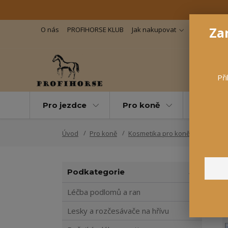
Zar
O nás
PROFIHORSE KLUB
Jak nakupovat
Důležité in
Při
Pro jezdce
Pro koně
Pro maz
Úvod
Pro koně
Kosmetika pro koně
Péče o ků
Podkategorie
Léčba podlomů a ran
Lesky a rozčesávače na hřívu