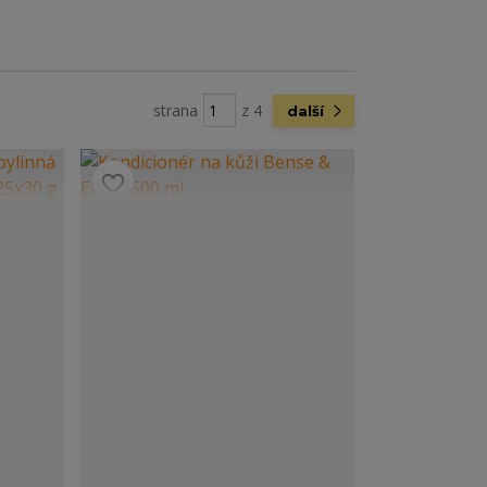
strana
z 4
další