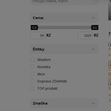
Pečující mléka, masti
Cena:
Od
Do
Kč
Kč
1
Štítky
Skladem
Novinka
Akce
Doprava ZDARMA
TOP produkt
Značka