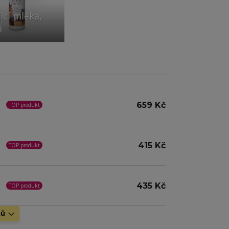
ící mléka,
i
659 Kč
TOP produkt
415 Kč
TOP produkt
435 Kč
TOP produkt
tů