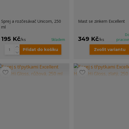
Sprej a rozčesávač Unicorn, 250
Mast se zinkem Excellent
ml
Do
195 Kč
349 Kč
/
ks
Skladem
/
ks
pracov
Přidat do košíku
Zvolit variantu