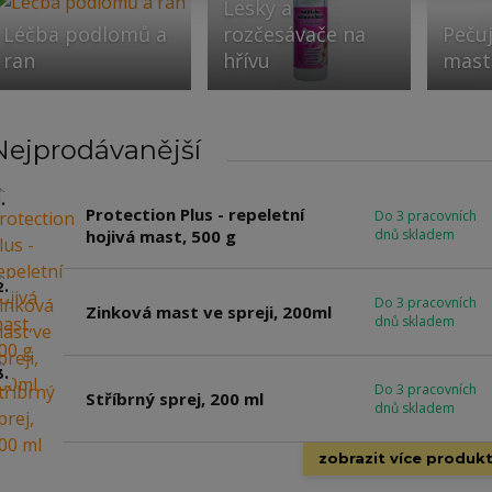
Lesky a
Léčba podlomů a
rozčesávače na
Pečuj
ran
hřívu
mast
Nejprodávanější
.
Protection Plus - repeletní
Do 3 pracovních
hojivá mast, 500 g
dnů skladem
2.
Do 3 pracovních
Zinková mast ve spreji, 200ml
dnů skladem
3.
Do 3 pracovních
Stříbrný sprej, 200 ml
dnů skladem
zobrazit více produk