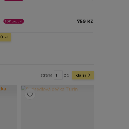
759 Kč
TOP produkt
tů
strana
z 5
další