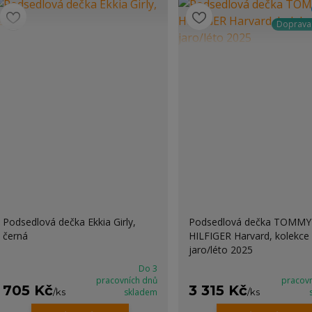
Doprav
Podsedlová dečka Ekkia Girly,
Podsedlová dečka TOMMY
černá
HILFIGER Harvard, kolekce
jaro/léto 2025
Do 3
pracovních dnů
pracov
705 Kč
3 315 Kč
/
ks
skladem
/
ks