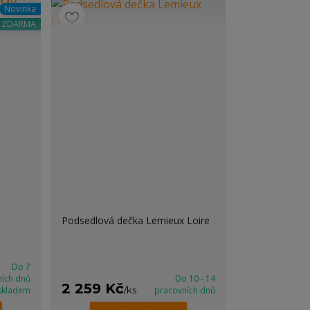
Novinka
a ZDARMA
Podsedlová dečka Lemieux Loire
Do 7
ních dnů
Do 10 - 14
2 259 Kč
skladem
/
ks
pracovních dnů