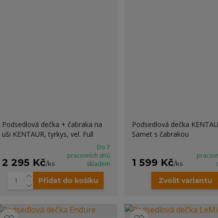
Podsedlová dečka + čabraka na
Podsedlová dečka KENTA
uši KENTAUR, tyrkys, vel. Full
Samet s čabrakou
Do 7
pracovních dnů
pracov
2 295 Kč
1 599 Kč
/
ks
skladem
/
ks
Přidat do košíku
Zvolit variantu