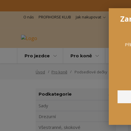
Zar
O nás
PROFIHORSE KLUB
Jak nakupovat
Důležité in
Při
Pro jezdce
Pro koně
Pro maz
Úvod
Pro koně
Podsedlové dečky
Podkategorie
Sady
Drezurní
Všestranné, skokové