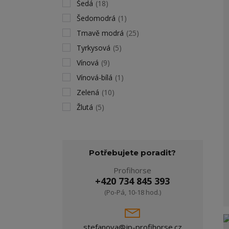
Šedá
(18)
Šedomodrá
(1)
Tmavě modrá
(25)
Tyrkysová
(5)
Vínová
(9)
Vínová-bílá
(1)
Zelená
(10)
Žlutá
(5)
Potřebujete poradit?
Profihorse
+420 734 845 393
(Po-Pá, 10-18 hod.)
stefanova@jp-profihorse.cz