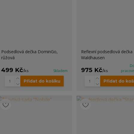
Podsedlová dečka DominGo,
Reflexní podsedlová dečka
růžová
Waldhausen
Do
499 Kč
975 Kč
/
ks
Skladem
/
ks
pracov
Přidat do košíku
Přidat do koš