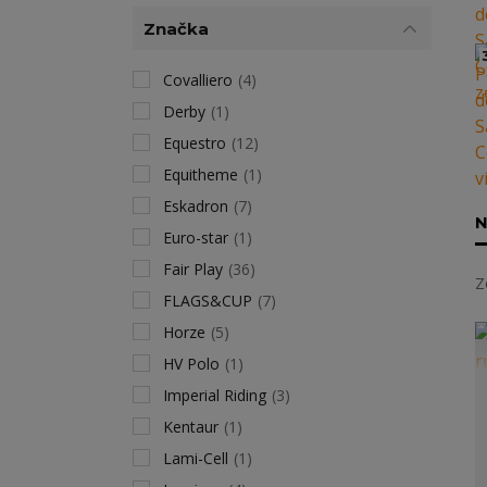
Značka
Covalliero
(4)
Derby
(1)
Equestro
(12)
Equitheme
(1)
Eskadron
(7)
N
Euro-star
(1)
Fair Play
(36)
Z
FLAGS&CUP
(7)
Horze
(5)
HV Polo
(1)
Imperial Riding
(3)
Kentaur
(1)
Lami-Cell
(1)