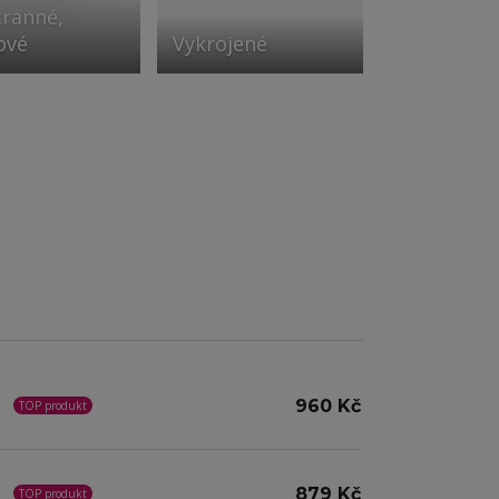
tranné,
ové
Vykrojené
960 Kč
TOP produkt
879 Kč
TOP produkt