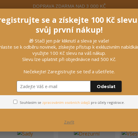
DOPRAVA ZDARMA NAD 3 000 KČ
egistrujte se a získejte 100 Kč slev
formace
Více
Nevíte si rady? Zavolejte.
+420 7
svůj první nákup!
Hleda
🎁 Stačí jen pár kliknutí a sleva je vaše!
hlaste se k odběru novinek, získejte přístup k exkluzivním nabídk
využijte 100 Kč slevu na váš nákup.
líčky
Vybavení stájí
Vozatajství
Slevu lze uplatnit při objednávce nad 500 Kč.
Nečekejte! Zaregistrujte se teď a ušetřete.
Odeslat
Podsedlové dečky
Souhlasím se
zpracováním osobních údajů
pro účely registrace.
Zavřít