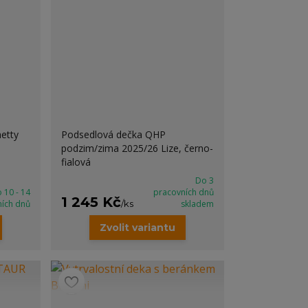
etty
Podsedlová dečka QHP
podzim/zima 2025/26 Lize, černo-
fialová
Do 3
 10 - 14
pracovních dnů
1 245 Kč
ních dnů
/
ks
skladem
Zvolit variantu