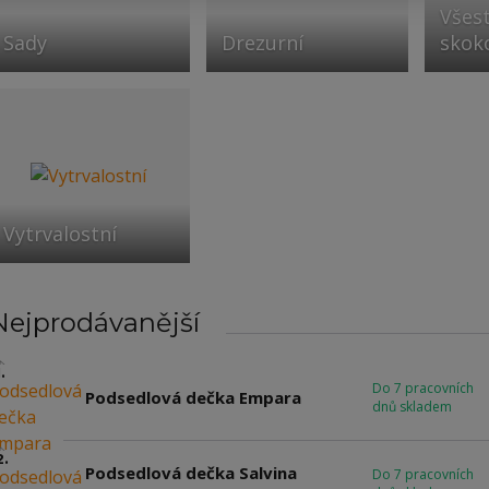
Všes
Sady
Drezurní
skok
Vytrvalostní
Nejprodávanější
.
Do 7 pracovních
Podsedlová dečka Empara
dnů skladem
2.
Podsedlová dečka Salvina
Do 7 pracovních