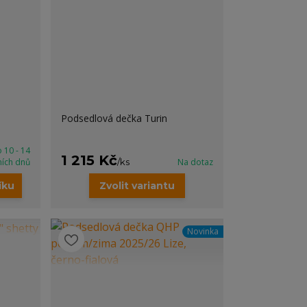
Podsedlová dečka Turin
 10 - 14
1 215 Kč
ních dnů
/
ks
Na dotaz
íku
Zvolit variantu
Novinka