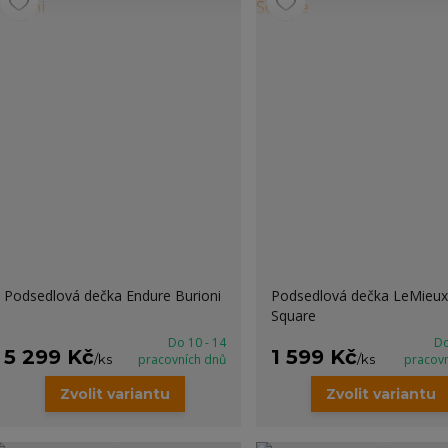
Podsedlová dečka Endure Burioni
Podsedlová dečka LeMieux
Square
Do 10 - 14
Do
5 299 Kč
1 599 Kč
/
ks
pracovních dnů
/
ks
pracov
Zvolit variantu
Zvolit variantu