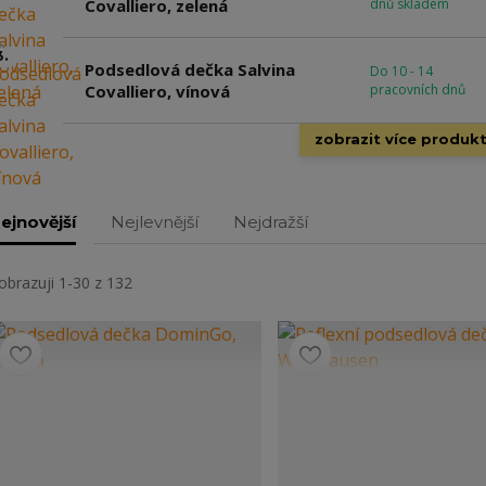
Covalliero, zelená
dnů skladem
3.
Podsedlová dečka Salvina
Do 10 - 14
Covalliero, vínová
pracovních dnů
zobrazit více produk
ejnovější
Nejlevnější
Nejdražší
obrazuji 1-30 z 132