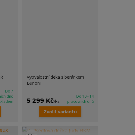
UR
Vytrvalostní deka s beránkem
Burioni
Do 7
ních dnů
Do 10 - 14
5 299 Kč
skladem
/
ks
pracovních dnů
Zvolit variantu