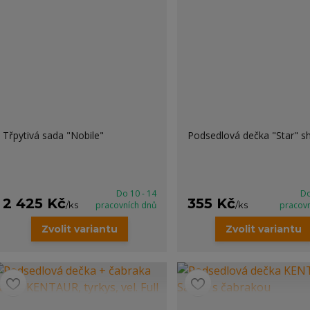
Třpytivá sada "Nobile"
Podsedlová dečka "Star" sh
Do 10 - 14
Do
2 425 Kč
355 Kč
/
ks
pracovních dnů
/
ks
pracov
Zvolit variantu
Zvolit variantu