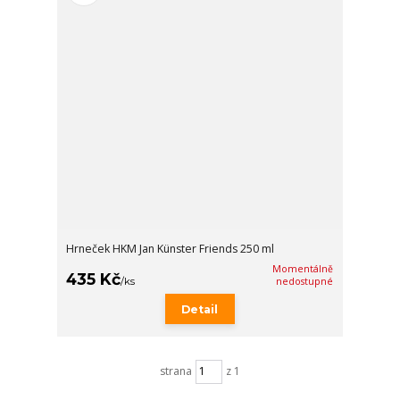
Hrneček HKM Jan Künster Friends 250 ml
Momentálně
435 Kč
/
ks
nedostupné
Detail
strana
z 1