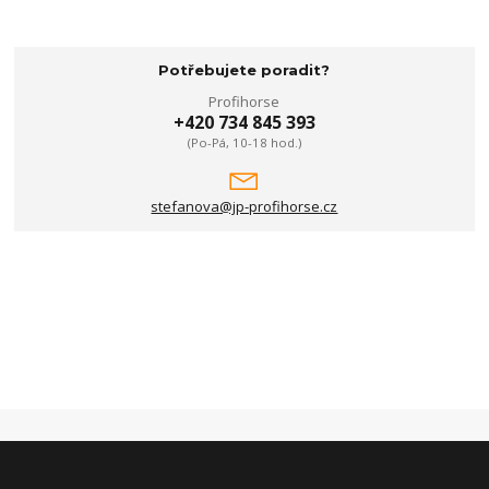
Potřebujete poradit?
Profihorse
+420 734 845 393
(Po-Pá, 10-18 hod.)
stefanova@jp-profihorse.cz