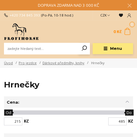
DOPRAVA ZDARMA NAD 3 000 KČ
+420 734 845 393
(Po-Pá, 10-18 hod.)
CZK
0
0 Kč
Menu
Úvod
Pro jezdce
Dárkové předměty, knihy
Hrnečky
Hrnečky
Cena:
Od
Do
Kč
Kč