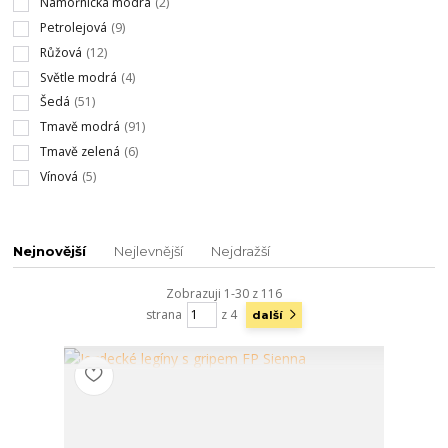
Námořnická modrá
(2)
Petrolejová
(9)
Růžová
(12)
Světle modrá
(4)
Šedá
(51)
Tmavě modrá
(91)
Tmavě zelená
(6)
Vínová
(5)
Nejnovější
Nejlevnější
Nejdražší
Zobrazuji 1-30 z 116
strana
z 4
další