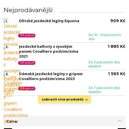
Nejprodávanější
Dětské jezdecké legíny Equona
909 Kč
1.
Do 10 - 14 pracovních
TOP produkt
dnů
Jezdecké kalhoty s vysokým
1 885 Kč
2.
pasem Covalliero podzim/zima
2021
Do 3 pracovních dnů
TOP produkt
skladem
Dámské jezdecké legíny s gripem
1 565 Kč
3.
Covalliero podzim/zima 2023
Do 7 pracovních dnů
TOP produkt
skladem
zobrazit více produktů
Cena: