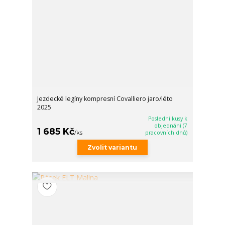
Jezdecké legíny kompresní Covalliero jaro/léto
2025
Poslední kusy k
objednání (7
1 685 Kč
/
ks
pracovních dnů)
Zvolit variantu