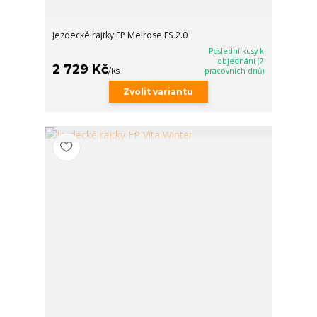
Jezdecké rajtky FP Melrose FS 2.0
Poslední kusy k
objednání (7
2 729 Kč
/
ks
pracovních dnů)
Zvolit variantu