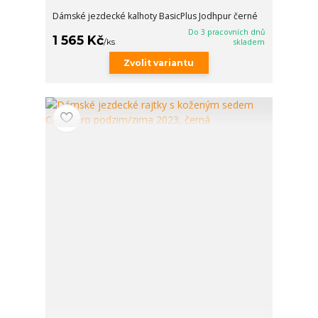
Dámské jezdecké kalhoty BasicPlus Jodhpur černé
Do 3 pracovních dnů
1 565 Kč
/
ks
skladem
Zvolit variantu