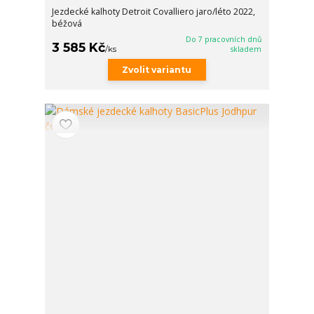
Jezdecké kalhoty Detroit Covalliero jaro/léto 2022,
béžová
Do 7 pracovních dnů
3 585 Kč
/
ks
skladem
Zvolit variantu