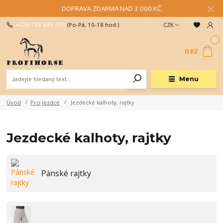
DOPRAVA ZDARMA NAD 3 000 KČ
+420 734 845 393
(Po-Pá, 10-18 hod.)
CZK
0
0 Kč
Menu
Úvod
Pro jezdce
Jezdecké kalhoty, rajtky
Jezdecké kalhoty, rajtky
Pánské rajtky