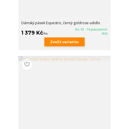
Dámský pásek Equestro, černý-goldrose udidlo
Do 10 - 14 pracovních
1 379 Kč
/
ks
dnů
Zvolit variantu