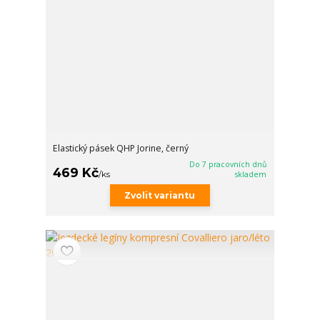
Elastický pásek QHP Jorine, černý
Do 7 pracovních dnů
469 Kč
/
ks
skladem
Zvolit variantu