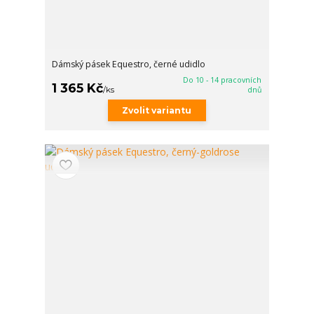
Dámský pásek Equestro, černé udidlo
Do 10 - 14 pracovních
1 365 Kč
/
ks
dnů
Zvolit variantu