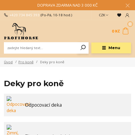
DOPRAVA ZDARMA NAD 3 000 KČ
+420 734 845 393
(Po-Pá, 10-18 hod.)
CZK
0
0 Kč
Menu
Úvod
Pro koně
Deky pro koně
Deky pro koně
Odpocovací deka