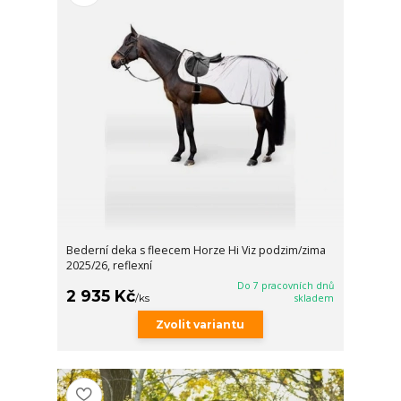
Bederní deka s fleecem Horze Hi Viz podzim/zima
2025/26, reflexní
Do 7 pracovních dnů
2 935 Kč
/
ks
skladem
Zvolit variantu