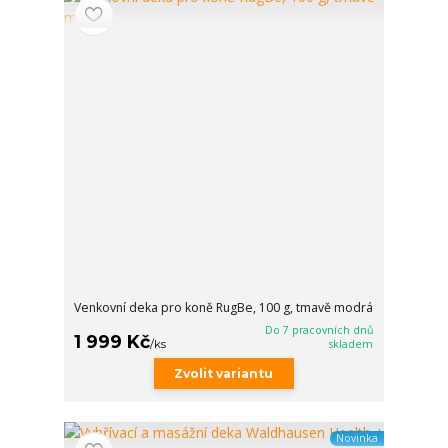
Venkovní deka pro koně RugBe, 100 g, tmavě modrá
Do 7 pracovních dnů
1 999 Kč
/
ks
skladem
Zvolit variantu
Novinka