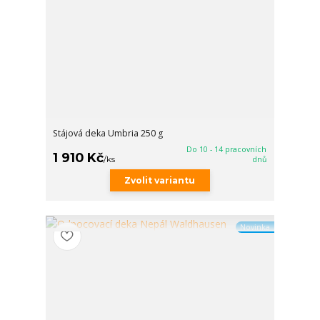
Stájová deka Umbria 250 g
Do 10 - 14 pracovních
1 910 Kč
/
ks
dnů
Zvolit variantu
Novinka