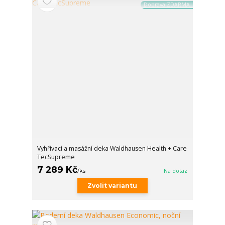
Doprava ZDARMA
Vyhřívací a masážní deka Waldhausen Health + Care
TecSupreme
7 289 Kč
/
ks
Na dotaz
Zvolit variantu