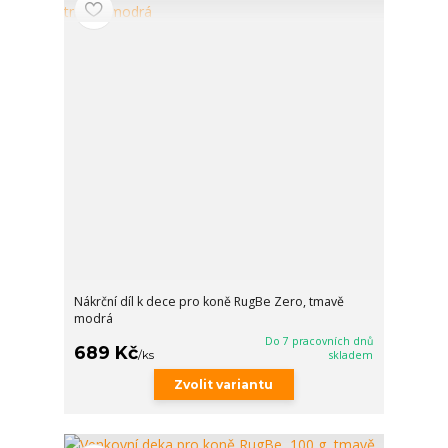
Nákrční díl k dece pro koně RugBe Zero, tmavě
modrá
Do 7 pracovních dnů
689 Kč
/
ks
skladem
Zvolit variantu