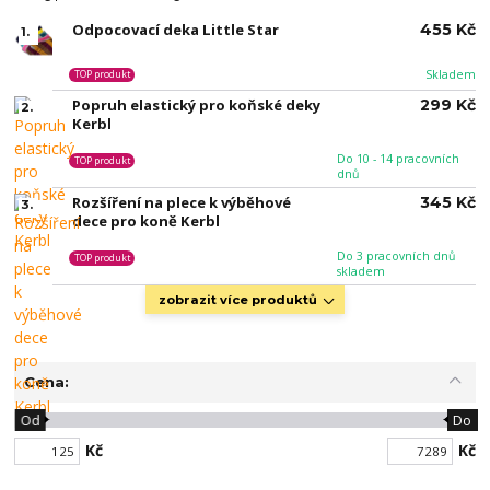
Odpocovací deka Little Star
455 Kč
1.
Skladem
TOP produkt
Popruh elastický pro koňské deky
299 Kč
2.
Kerbl
Do 10 - 14 pracovních
TOP produkt
dnů
Rozšíření na plece k výběhové
345 Kč
3.
dece pro koně Kerbl
Do 3 pracovních dnů
TOP produkt
skladem
zobrazit více produktů
Cena:
Od
Do
Kč
Kč