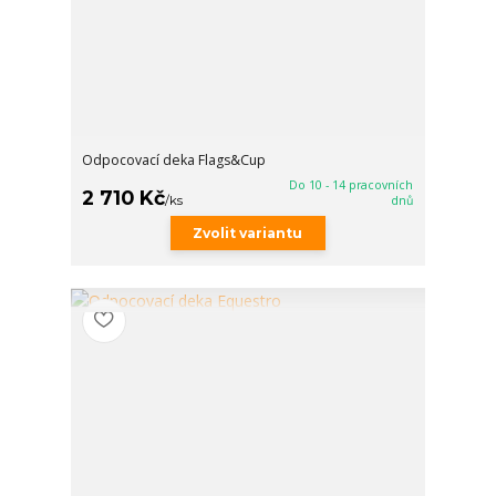
Odpocovací deka Flags&Cup
Do 10 - 14 pracovních
2 710 Kč
/
ks
dnů
Zvolit variantu