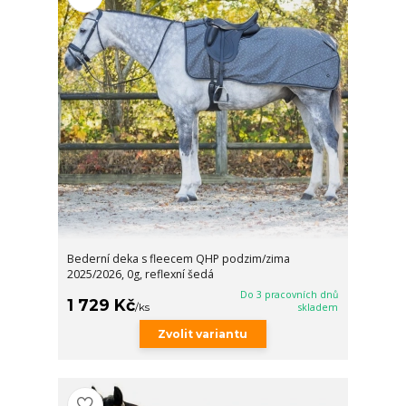
Bederní deka s fleecem QHP podzim/zima
2025/2026, 0g, reflexní šedá
Do 3 pracovních dnů
1 729 Kč
/
ks
skladem
Zvolit variantu