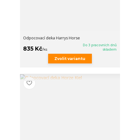
Odpocovací deka Harrys Horse
Do 3 pracovních dnů
835 Kč
/
ks
skladem
Zvolit variantu