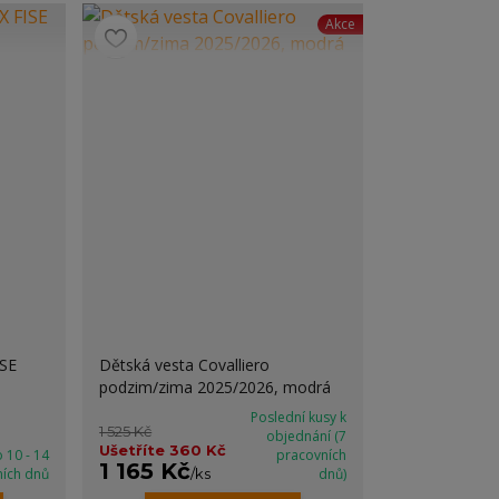
Akce
ISE
Dětská vesta Covalliero
podzim/zima 2025/2026, modrá
Poslední kusy k
1 525 Kč
objednání (7
Ušetříte 360 Kč
 10 - 14
pracovních
1 165 Kč
ních dnů
/
ks
dnů)