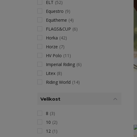
ELT
(52)
Equestro
(9)
Equitheme
(4)
FLAGS&CUP
(6)
Horka
(42)
Horze
(7)
HV Polo
(11)
Imperial Riding
(6)
Litex
(8)
Riding World
(14)
Velikost
8
(3)
10
(2)
12
(1)