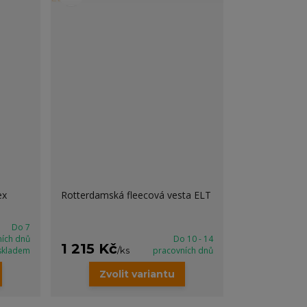
ex
Rotterdamská fleecová vesta ELT
Do 7
ních dnů
Do 10 - 14
1 215 Kč
skladem
/
ks
pracovních dnů
Zvolit variantu