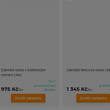
Dámská vesta s květinovým
Dámská fleecová vesta Lit
vzorem Litex
Do 7
pracovních dnů
pracov
975 Kč
1 345 Kč
/
ks
skladem
/
ks
Zvolit variantu
Zvolit variantu