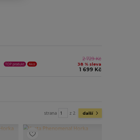
2 729 Kč
38 % sleva
TOP produkt
Akce
1 699 Kč
strana
z 2
další