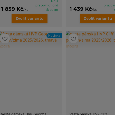
Do 3
pracovních dnů
pracov
1 859 Kč
1 439 Kč
/
ks
skladem
/
ks
Zvolit variantu
Zvolit variantu
Novinka
Vesta dámská HVP Georgia
Vesta pánská HVP Cliff