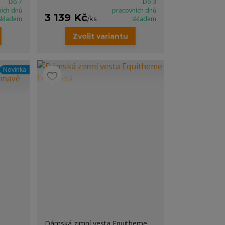
Do 7
Do 3
ních dnů
pracovních dnů
3 139 Kč
skladem
/
ks
skladem
Zvolit variantu
Novinka
Dámská zimní vesta Equitheme