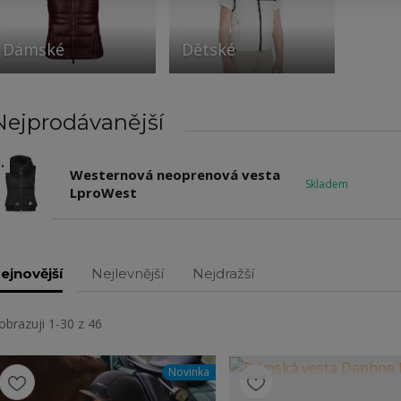
Dámské
Dětské
Nejprodávanější
.
Westernová neoprenová vesta
Skladem
LproWest
ejnovější
Nejlevnější
Nejdražší
obrazuji 1-30 z 46
Novinka