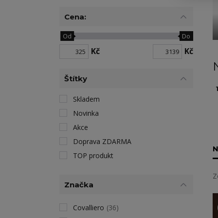
Cena:
Od
Do
Kč
Kč
Štítky
1
Skladem
Novinka
Akce
Doprava ZDARMA
N
TOP produkt
Z
Značka
Covalliero
(36)