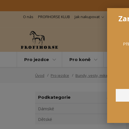
Zar
O nás
PROFIHORSE KLUB
Jak nakupovat
Důležité in
Při
Pro jezdce
Pro koně
Pro maz
Úvod
Pro jezdce
Bundy, vesty, mikiny
Vesty
Podkategorie
Dámské
Dětské