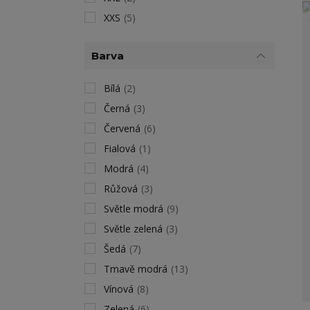
XXS
(5)
Barva
Bílá
(2)
Černá
(3)
Červená
(6)
Fialová
(1)
Modrá
(4)
Růžová
(3)
Světle modrá
(9)
Světle zelená
(3)
Šedá
(7)
Tmavě modrá
(13)
Vínová
(8)
Zelená
(6)