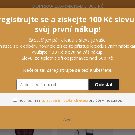
DOPRAVA ZDARMA NAD 3 000 KČ
egistrujte se a získejte 100 Kč slev
formace
Více
Nevíte si rady? Zavolejte.
+420 7
svůj první nákup!
🎁 Stačí jen pár kliknutí a sleva je vaše!
Hleda
hlaste se k odběru novinek, získejte přístup k exkluzivním nabídk
využijte 100 Kč slevu na váš nákup.
Slevu lze uplatnit při objednávce nad 500 Kč.
líčky
Vybavení stájí
Vozatajství
Nečekejte! Zaregistrujte se teď a ušetřete.
Odeslat
Vesty
Souhlasím se
zpracováním osobních údajů
pro účely registrace.
Zavřít