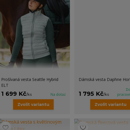
Prošívaná vesta Seattle Hybrid
Dámská vesta Daphne Hor
ELT
Do
1 699 Kč
1 795 Kč
/
ks
Na dotaz
/
ks
pracov
Zvolit variantu
Zvolit variantu