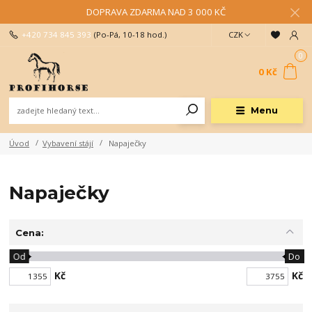
DOPRAVA ZDARMA NAD 3 000 KČ
+420 734 845 393
(Po-Pá, 10-18 hod.)
CZK
0
0 Kč
Menu
Úvod
Vybavení stájí
Napaječky
Napaječky
Cena:
Od
Do
Kč
Kč