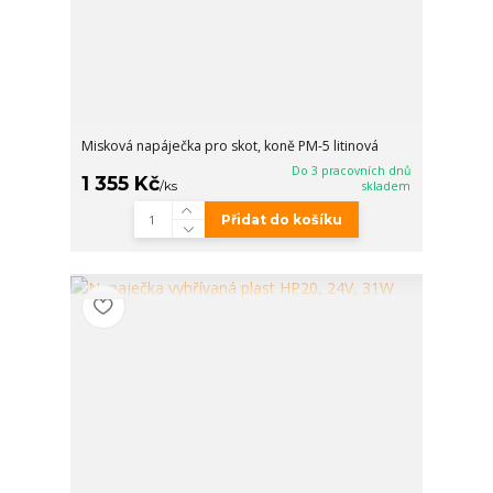
Misková napáječka pro skot, koně PM-5 litinová
Do 3 pracovních dnů
1 355 Kč
/
ks
skladem
Přidat do košíku