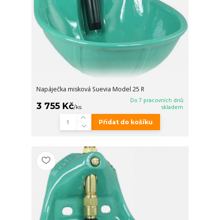
Napáječka misková Suevia Model 25 R
Do 7 pracovních dnů
3 755 Kč
/
ks
skladem
Přidat do košíku