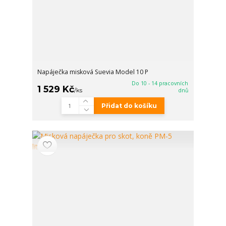
Napáječka misková Suevia Model 10 P
Do 10 - 14 pracovních
1 529 Kč
/
ks
dnů
Přidat do košíku