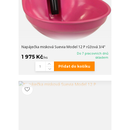
Napáječka misková Suevia Model 12 P růžová 3/4"
Do 7 pracovních dnů
1 975 Kč
/
ks
skladem
Přidat do košíku