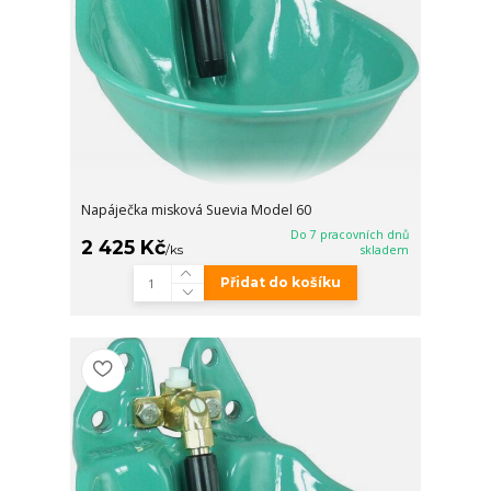
Napáječka misková Suevia Model 60
Do 7 pracovních dnů
2 425 Kč
/
ks
skladem
Přidat do košíku