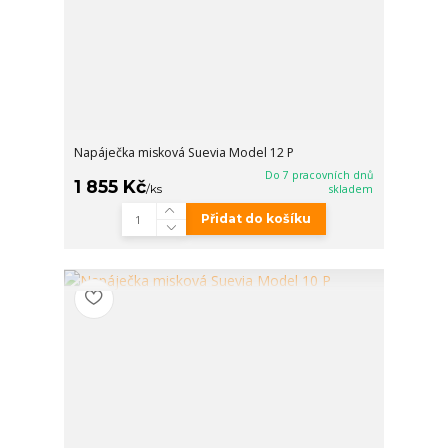
Napáječka misková Suevia Model 12 P
Do 7 pracovních dnů
1 855 Kč
/
ks
skladem
Přidat do košíku