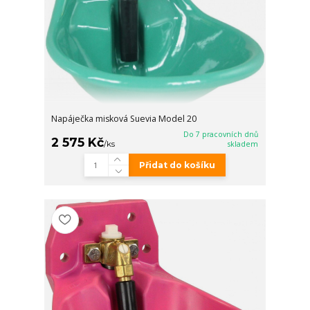
Napáječka misková Suevia Model 20
Do 7 pracovních dnů
2 575 Kč
/
ks
skladem
Přidat do košíku