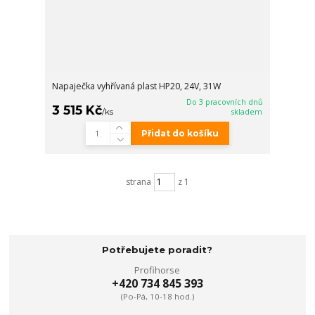
Napaječka vyhřívaná plast HP20, 24V, 31W
Do 3 pracovních dnů
3 515 Kč
/
ks
skladem
Přidat do košíku
strana
z 1
Potřebujete poradit?
Profihorse
+420 734 845 393
(Po-Pá, 10-18 hod.)