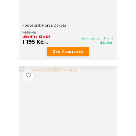
Podbřišník Horze Dakota
1 329 Kč
Ušetříte 134 Kč
Do 3 pracovních dnů
1 195 Kč
/
ks
skladem
Zvolit variantu