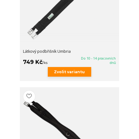
Látkový podbřišník Umbria
Do 10 - 14 pracovních
749 Kč
/
ks
dnů
Zvolit variantu