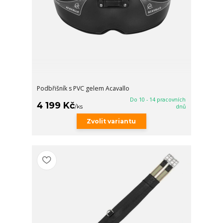
Podbřišník s PVC gelem Acavallo
Do 10 - 14 pracovních
4 199 Kč
/
ks
dnů
Zvolit variantu