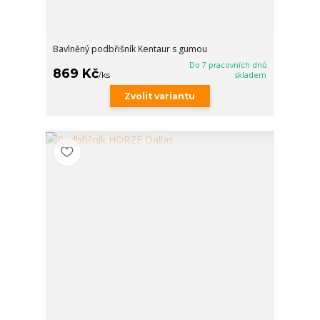
Bavlněný podbřišník Kentaur s gumou
Do 7 pracovních dnů
869 Kč
/
ks
skladem
Zvolit variantu