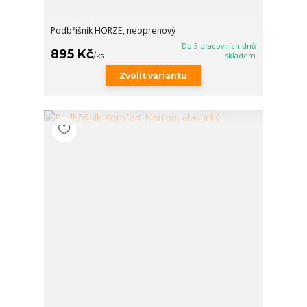
Podbřišník HORZE, neoprenový
Do 3 pracovních dnů
895 Kč
/
ks
skladem
Zvolit variantu