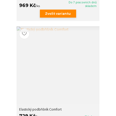
Do 7 pracovních dnů
969 Kč
/
ks
skladem
Zvolit variantu
Elastický podbřišník Comfort
729 Kč