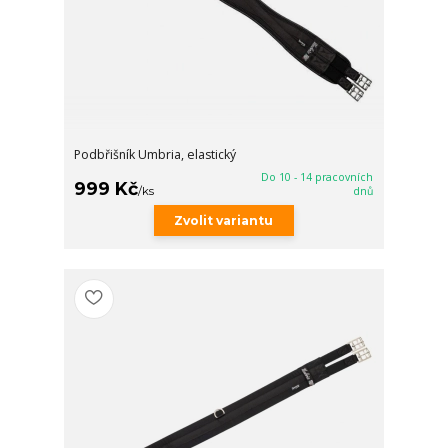
Podbřišník Umbria, elastický
Do 10 - 14 pracovních
999 Kč
/
ks
dnů
Zvolit variantu