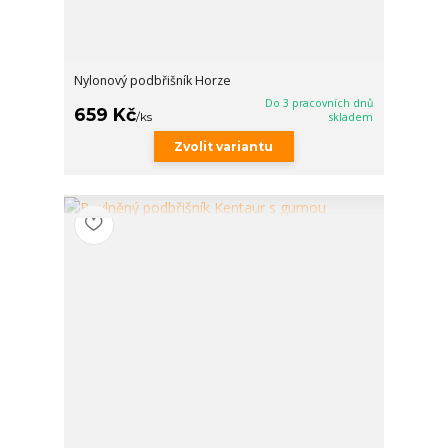
Nylonový podbřišník Horze
Do 3 pracovních dnů
659 Kč
/
ks
skladem
Zvolit variantu