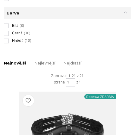
Barva
Bílá
(8)
Černá
(30)
Hnědá
(18)
Nejnovější
Nejlevnější
Nejdražší
Zobrazuji 1-21 z 21
strana
z 1
Doprava ZDARMA