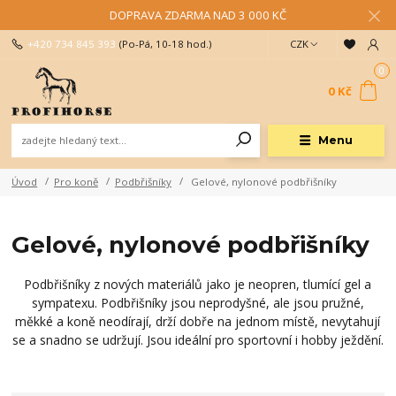
DOPRAVA ZDARMA NAD 3 000 KČ
+420 734 845 393
(Po-Pá, 10-18 hod.)
CZK
0
0 Kč
Menu
Úvod
Pro koně
Podbřišníky
Gelové, nylonové podbřišníky
Gelové, nylonové podbřišníky
Podbřišníky z nových materiálů jako je neopren, tlumící gel a
sympatexu. Podbřišníky jsou neprodyšné, ale jsou pružné,
měkké a koně neodírají, drží dobře na jednom místě, nevytahují
se a snadno se udržují. Jsou ideální pro sportovní i hobby ježdění.