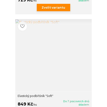
/
ks
Skladem
Zvolit variantu
Elastický podbřišník "Soft"
Do 7 pracovních dnů
849 Kč
/
ks
skladem