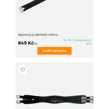
Nylonový podbřišník Umbria
Do 10 - 14 pracovních
849 Kč
/
ks
dnů
Zvolit variantu