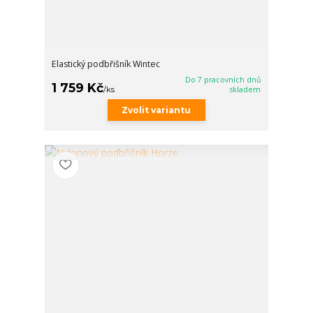
Elastický podbřišník Wintec
Do 7 pracovních dnů
1 759 Kč
/
ks
skladem
Zvolit variantu