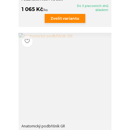
Do 3 pracovních dnů
1 065 Kč
/
ks
skladem
Zvolit variantu
Anatomický podbřišník GR