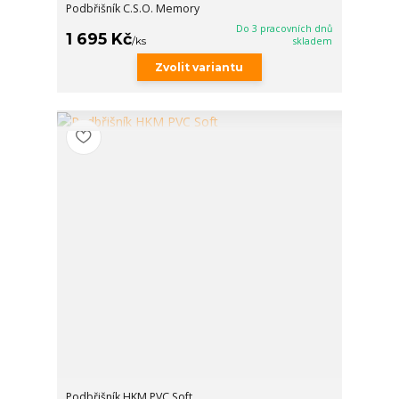
Podbřišník C.S.O. Memory
Do 3 pracovních dnů
1 695 Kč
/
ks
skladem
Zvolit variantu
Podbřišník HKM PVC Soft