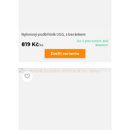
Nylonový podbřišník USG, s beránkem
Do 3 pracovních dnů
819 Kč
/
ks
skladem
Zvolit variantu