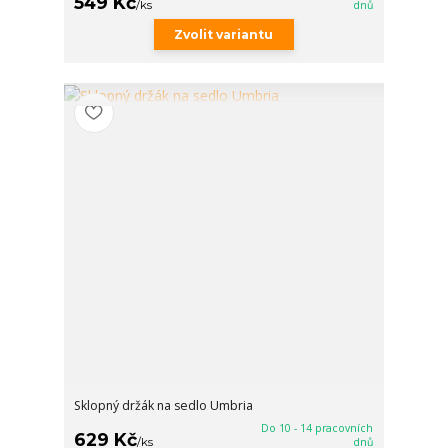
549 Kč
/
ks
dnů
Zvolit variantu
Sklopný držák na sedlo Umbria
Do 10 - 14 pracovních
629 Kč
/
ks
dnů