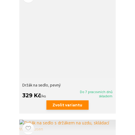
Držák na sedlo, pevný
Do 7 pracovních dnů
329 Kč
/
ks
skladem
Zvolit variantu