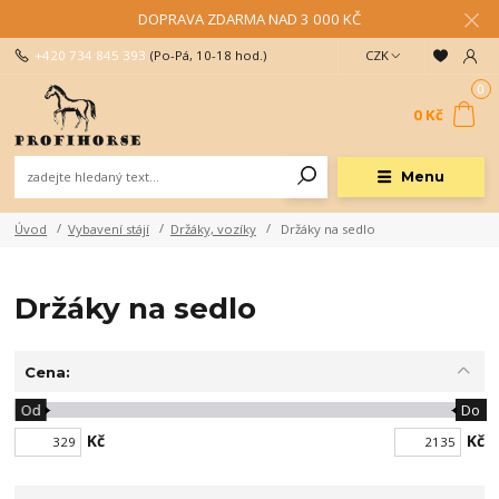
DOPRAVA ZDARMA NAD 3 000 KČ
+420 734 845 393
(Po-Pá, 10-18 hod.)
CZK
0
0 Kč
Menu
Úvod
Vybavení stájí
Držáky, vozíky
Držáky na sedlo
Držáky na sedlo
Cena:
Od
Do
Kč
Kč