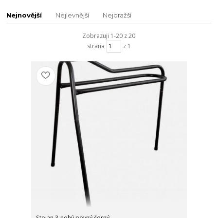
Nejnovější
Nejlevnější
Nejdražší
Zobrazuji 1-20 z 20
strana
z 1
Stojan 3-nohý pevný černý