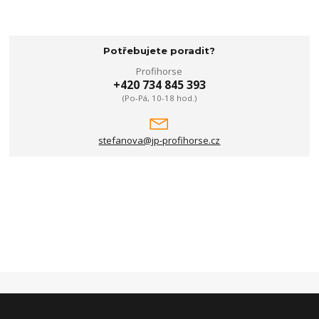
Potřebujete poradit?
Profihorse
+420 734 845 393
(Po-Pá, 10-18 hod.)
stefanova@jp-profihorse.cz