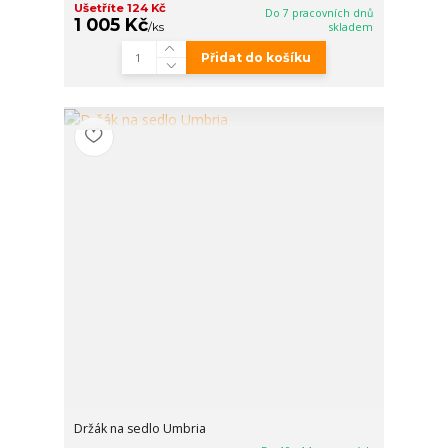
Ušetříte 124 Kč
Do 7 pracovních dnů
1 005 Kč
/
ks
skladem
Přidat do košíku
Držák na sedlo Umbria