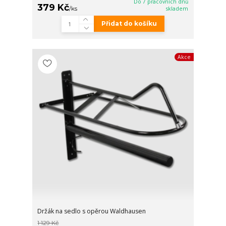
Do 7 pracovních dnů
379 Kč
/
ks
skladem
Přidat do košíku
Akce
Držák na sedlo s opěrou Waldhausen
1 129 Kč