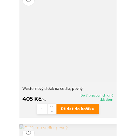
Westernový držák na sedlo, pevný
Do 7 pracovních dnů
405 Kč
/
ks
skladem
Přidat do košíku