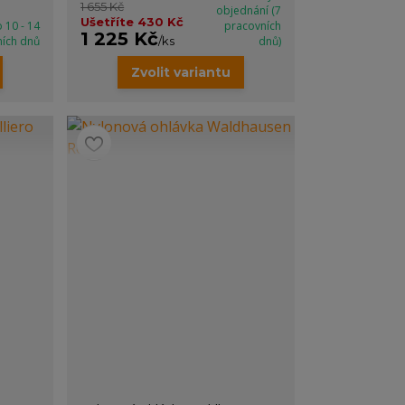
1 655 Kč
objednání (7
Ušetříte 430 Kč
 10 - 14
pracovních
1 225 Kč
ních dnů
/
ks
dnů)
Zvolit variantu