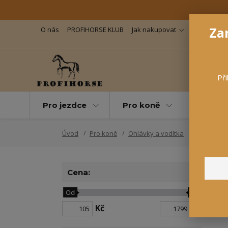
Zar
O nás
PROFIHORSE KLUB
Jak nakupovat
Důležité in
Při
Pro jezdce
Pro koně
Pro maz
Úvod
Pro koně
Ohlávky a vodítka
Nylonové,
Cena:
Od
Do
Kč
Kč