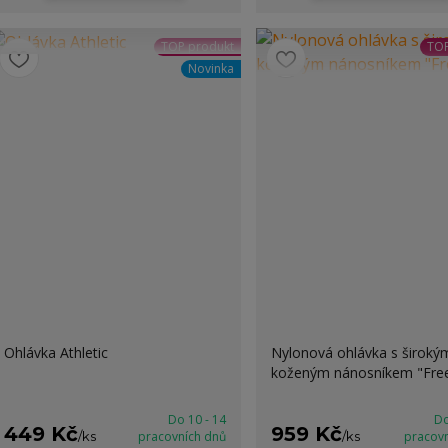
TOP produkt
TOP
Novinka
Ohlávka Athletic
Nylonová ohlávka s široký
koženým nánosníkem "Fr
Do 10 - 14
Do
449 Kč
959 Kč
/
ks
pracovních dnů
/
ks
pracov