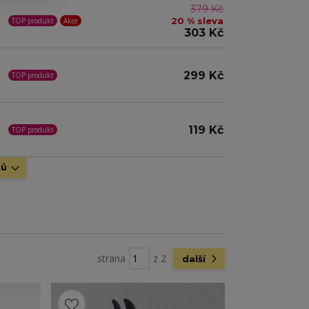
379 Kč
20 % sleva
TOP produkt
Akce
303 Kč
299 Kč
TOP produkt
119 Kč
TOP produkt
tů
strana
z 2
další