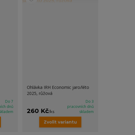
Ohlávka IRH Economic jaro/léto
2025, růžová
Do 7
Do 3
ních dnů
pracovních dnů
260 Kč
skladem
/
ks
skladem
Zvolit variantu