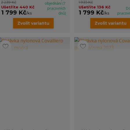
2 239 Kč
1 935 Kč
objednání (7
Ušetříte 440 Kč
Ušetříte 136 Kč
pracovních
Do
1 799 Kč
1 799 Kč
/
ks
dnů)
/
ks
pracov
Zvolit variantu
Zvolit variantu