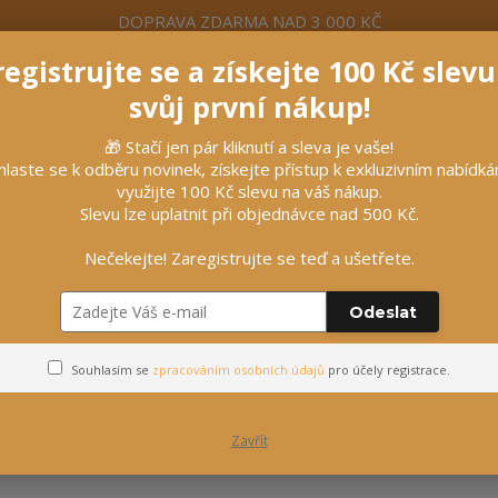
DOPRAVA ZDARMA NAD 3 000 KČ
egistrujte se a získejte 100 Kč slev
formace
Více
Nevíte si rady? Zavolejte.
+420 7
svůj první nákup!
🎁 Stačí jen pár kliknutí a sleva je vaše!
Hleda
hlaste se k odběru novinek, získejte přístup k exkluzivním nabídk
využijte 100 Kč slevu na váš nákup.
Slevu lze uplatnit při objednávce nad 500 Kč.
líčky
Vybavení stájí
Vozatajství
Nečekejte! Zaregistrujte se teď a ušetřete.
 podložené ohlávky
Odeslat
Nylonové, podložené ohlávk
Souhlasím se
zpracováním osobních údajů
pro účely registrace.
Zavřít
Nejprodávanější