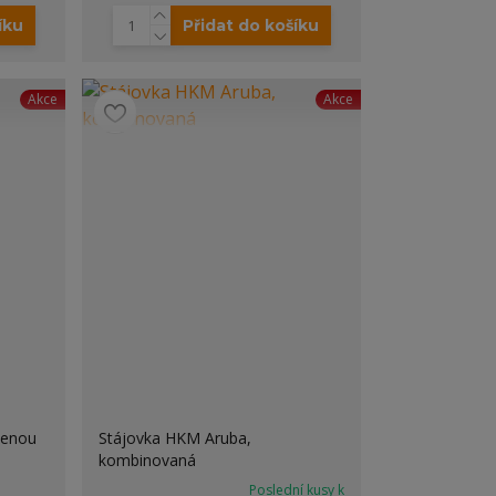
íku
Přidat do košíku
Akce
Akce
ženou
Stájovka HKM Aruba,
kombinovaná
Poslední kusy k