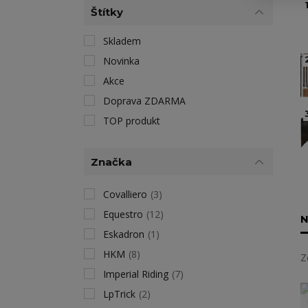
1
Štítky
Skladem
Novinka
Akce
Doprava ZDARMA
TOP produkt
Značka
Covalliero
(3)
Equestro
(12)
N
Eskadron
(1)
HKM
(8)
Z
Imperial Riding
(7)
LpTrick
(2)