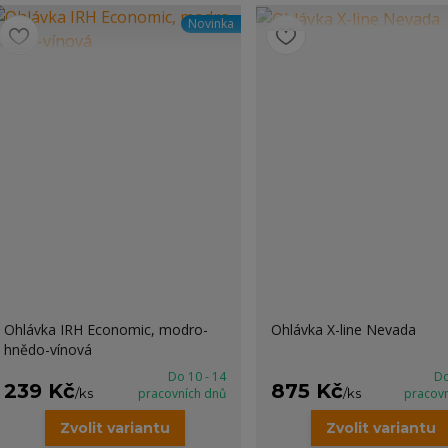
Novinka
Ohlávka IRH Economic, modro-
Ohlávka X-line Nevada
hnědo-vínová
Do 10 - 14
Do
239 Kč
875 Kč
/
ks
pracovních dnů
/
ks
pracov
Zvolit variantu
Zvolit variantu