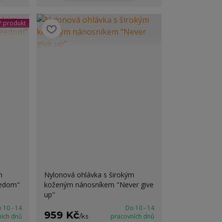
 produkt
m
Nylonová ohlávka s širokým
eedom"
koženým nánosníkem "Never give
up"
 10 - 14
Do 10 - 14
959 Kč
ních dnů
/
ks
pracovních dnů