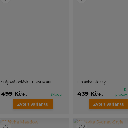
Stájová ohlávka HKM Maui
Ohlávka Glossy
Do
499 Kč
439 Kč
/
ks
Skladem
/
ks
pracov
Zvolit variantu
Zvolit variantu