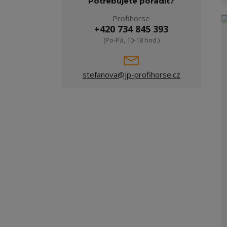
Potřebujete poradit?
Profihorse
+420 734 845 393
(Po-Pá, 10-18 hod.)
stefanova@jp-profihorse.cz