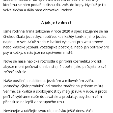
kterému se nám podařilo klisnu dát zpět do kopy. Nyní už je to
velká slečna a dělá nám obrovskou radost.
A jak je to dnes?
Jsme rodinná firma založené v roce 2020 a specializujeme se na
širokou škálu jezdeckých potřeb, kde každý koník a jeho jezdec
najdou to své. Ať už hledáte kvalitní vybavení pro westernové
nebo klasické ježdění, vozatajské postroje, nebo jen potřeby pro
psy a kočky, u nás jste na správném místě.
Nově se naše nabídka rozrostla o přírodní kosmetiku pro lidi,
abyste mohli pečovat o sebe stejně dobře, jako pečujete o své
zvířecí přátele.
Naše poslání je nabídnout jezdcům a milovníkům zvířat
jedinečný výběr produktů od mnoha značek na jednom místě.
Věříme, že kvalita a spokojenost by měly jít ruku v ruce, a proto
pečlivě vybíráme naše dodavatele a produkty, abychom vám
přinesli to nejlepší z dostupného trhu.
Neváhejte a udělejte svou objednávku ještě dnes. Vaše