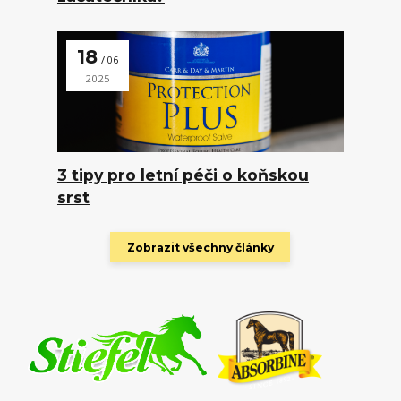
18
06
2025
3 tipy pro letní péči o koňskou
srst
Zobrazit všechny články