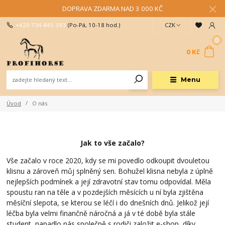
DOPRAVA ZDARMA NAD 3 000 KČ
+420 734 845 393
(Po-Pá, 10-18 hod.)
CZK
0
0 Kč
Menu
Úvod
O nás
Jak to vše začalo?
Vše začalo v roce 2020, kdy se mi povedlo odkoupit dvouletou
klisnu a zároveň můj splněný sen. Bohužel klisna nebyla z úplně
nejlepších podmínek a její zdravotní stav tomu odpovídal. Měla
spoustu ran na těle a v pozdejších měsících u ní byla zjištěna
měsíční slepota, se kterou se léčí i do dnešních dnů. Jelikož její
léčba byla velmi finančně náročná a já v té době byla stále
student, napadlo nás společně s rodiči založit e-shop, díky