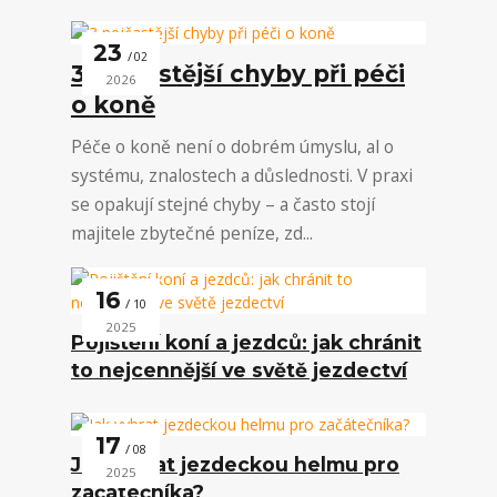
23
02
3 nejčastější chyby při péči
2026
o koně
Péče o koně není o dobrém úmyslu, al o
systému, znalostech a důslednosti. V praxi
se opakují stejné chyby – a často stojí
majitele zbytečné peníze, zd...
16
10
2025
Pojištění koní a jezdců: jak chránit
to nejcennější ve světě jezdectví
17
08
Jak vybrat jezdeckou helmu pro
2025
začátečníka?