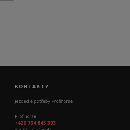
KONTAKTY
Jezdecké potřeby Profihorse
Profihorse
+420 734 845 393
(Po-Pá, 10-18 hod.)