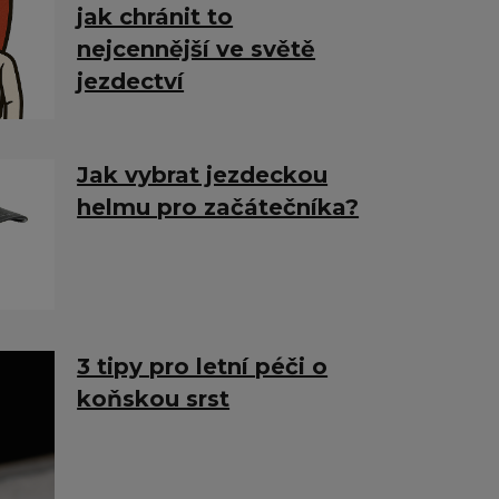
jak chránit to
nejcennější ve světě
jezdectví
Jak vybrat jezdeckou
helmu pro začátečníka?
3 tipy pro letní péči o
koňskou srst