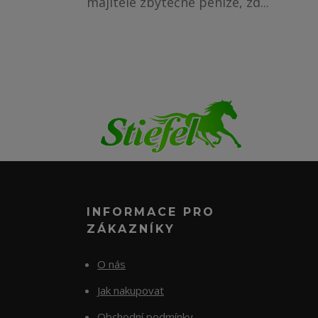
majitele zbytečné peníze, zd...
INFORMACE PRO
ZÁKAZNÍKY
O nás
Jak nakupovat
Obchodní podmínky