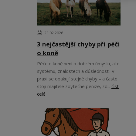
23.02.2026
3 nejčastější chyby při péči
o koně
Péče o koně není o dobrém úmyslu, al o
systému, znalostech a důslednosti. V
praxi se opakují stejné chyby – a často
stojí majitele zbytečné peníze, zd...
číst
celé