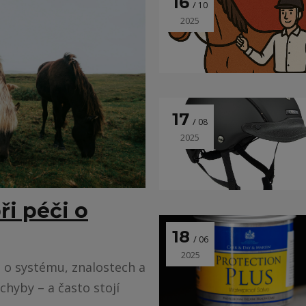
16
10
2025
17
08
2025
ři péči o
18
06
2025
 o systému, znalostech a
chyby – a často stojí