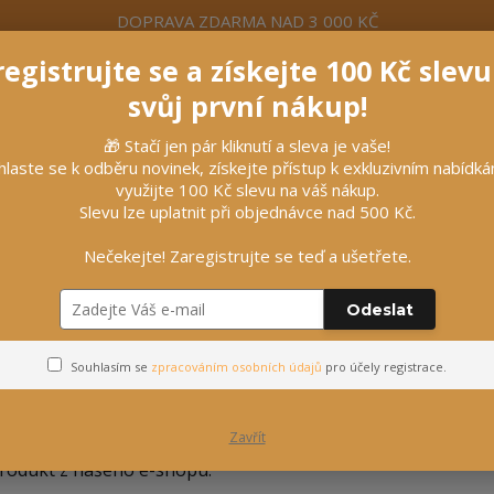
DOPRAVA ZDARMA NAD 3 000 KČ
egistrujte se a získejte 100 Kč slev
formace
Více
Nevíte si rady? Zavolejte.
+420 7
svůj první nákup!
🎁 Stačí jen pár kliknutí a sleva je vaše!
Hleda
hlaste se k odběru novinek, získejte přístup k exkluzivním nabídk
využijte 100 Kč slevu na váš nákup.
Slevu lze uplatnit při objednávce nad 500 Kč.
líčky
Vybavení stájí
Vozatajství
Nečekejte! Zaregistrujte se teď a ušetřete.
Odeslat
Souhlasím se
zpracováním osobních údajů
pro účely registrace.
Co se nachází v Mystery Boxu?
Zavřít
o rozkliknutí je vidět ukázkový obrázek, co vše může box ob
rodukt z našeho e-shopu.