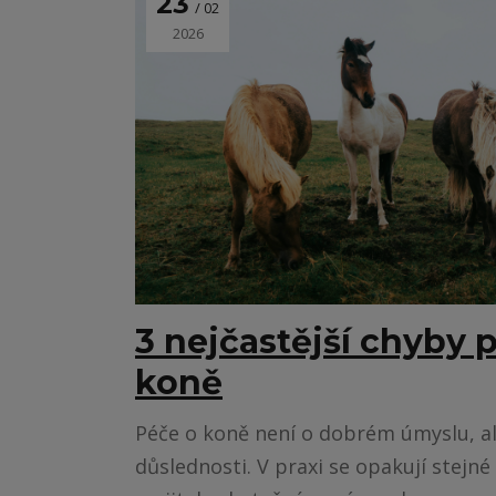
23
02
2026
3 nejčastější chyby p
koně
Péče o koně není o dobrém úmyslu, al
důslednosti. V praxi se opakují stejné 