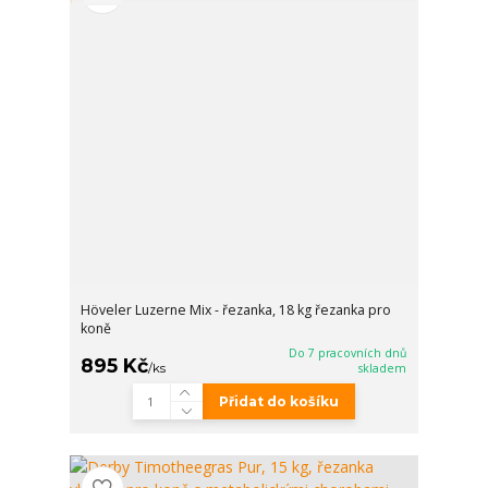
Höveler Luzerne Mix - řezanka, 18 kg řezanka pro
koně
Do 7 pracovních dnů
895 Kč
/
ks
skladem
Přidat do košíku