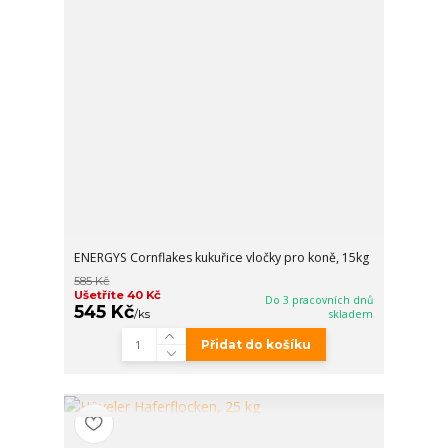
ENERGYS Cornflakes kukuřice vločky pro koně, 15kg
585 Kč
Ušetříte 40 Kč
Do 3 pracovních dnů
545 Kč
/
ks
skladem
Přidat do košíku