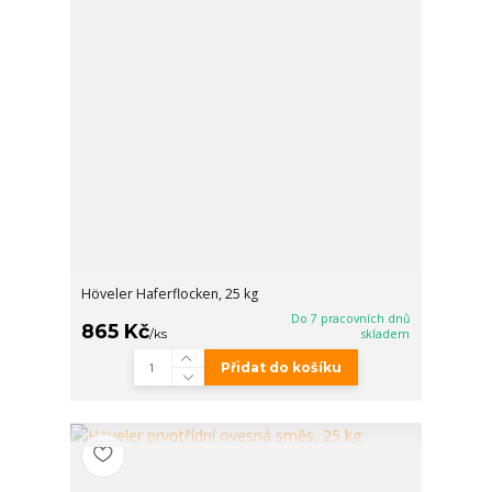
Höveler Haferflocken, 25 kg
Do 7 pracovních dnů
865 Kč
/
ks
skladem
Přidat do košíku