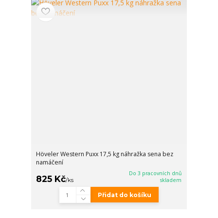
Höveler Western Puxx 17,5 kg náhražka sena bez
namáčení
Do 3 pracovních dnů
825 Kč
/
ks
skladem
Přidat do košíku