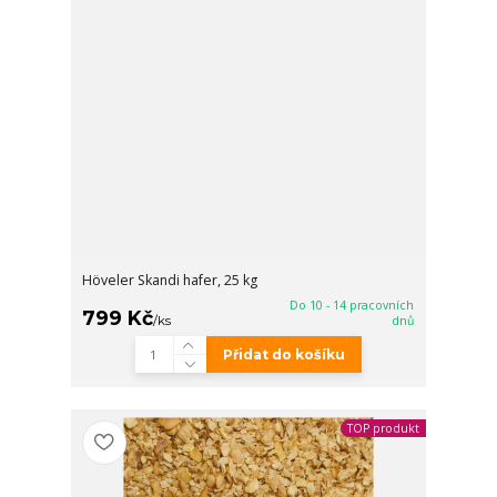
Höveler Skandi ­hafer, 25 kg
Do 10 - 14 pracovních
799 Kč
/
ks
dnů
Přidat do košíku
TOP produkt