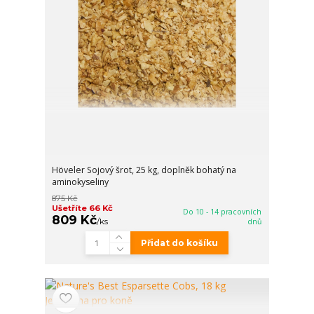
Höveler Sojový šrot, 25 kg, doplněk bohatý na
aminokyseliny
875 Kč
Ušetříte 66 Kč
Do 10 - 14 pracovních
809 Kč
/
ks
dnů
Přidat do košíku