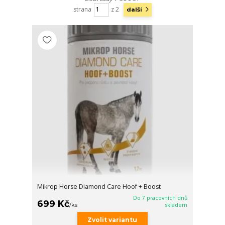
strana
z 2
další
Mikrop Horse Diamond Care Hoof + Boost
Do 7 pracovních dnů
699 Kč
/
ks
skladem
Zvolit variantu