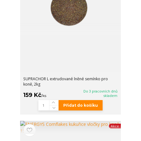
SUPRACHOR L extrudované lněné semínko pro
koně, 2kg
Do 3 pracovních dnů
159 Kč
/
ks
skladem
Přidat do košíku
Akce