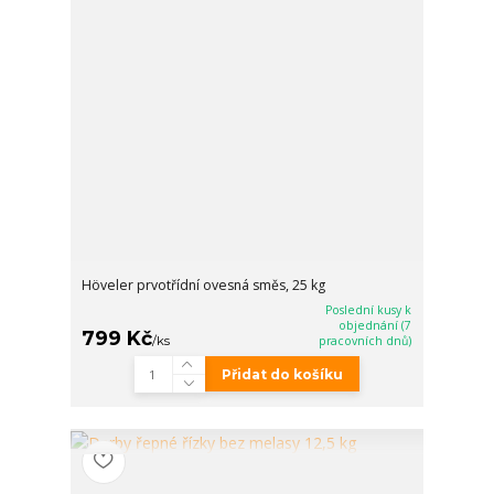
Höveler prvotřídní ovesná směs, 25 kg
Poslední kusy k
objednání (7
799 Kč
/
ks
pracovních dnů)
Přidat do košíku