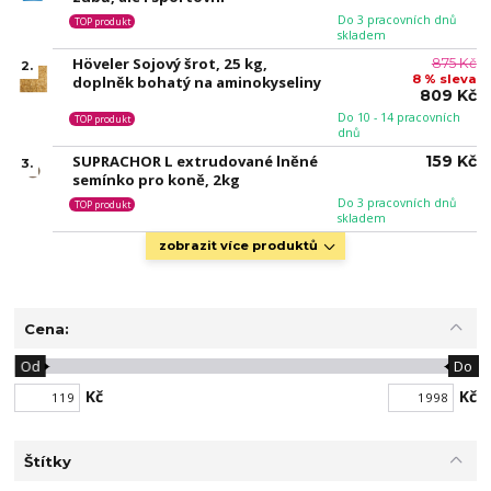
Do 3 pracovních dnů
TOP produkt
skladem
Höveler Sojový šrot, 25 kg,
875 Kč
2.
8 % sleva
doplněk bohatý na aminokyseliny
809 Kč
Do 10 - 14 pracovních
TOP produkt
dnů
SUPRACHOR L extrudované lněné
159 Kč
3.
semínko pro koně, 2kg
Do 3 pracovních dnů
TOP produkt
skladem
zobrazit více produktů
Cena:
Od
Do
Kč
Kč
Štítky