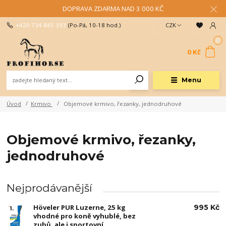
DOPRAVA ZDARMA NAD 3 000 KČ
+420 734 845 393
(Po-Pá, 10-18 hod.)
CZK
0
0 Kč
Menu
Úvod
Krmivo
Objemové krmivo, řezanky, jednodruhové
Objemové krmivo, řezanky,
jednodruhové
Nejprodávanější
Höveler PUR Luzerne, 25 kg
995 Kč
1.
vhodné pro koně vyhublé, bez
zubů, ale i sportovní