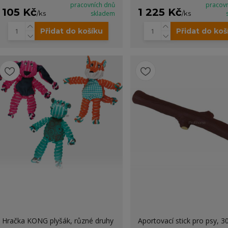
pracovních dnů
pracov
105 Kč
1 225 Kč
/
ks
skladem
/
ks
Přidat do košíku
Přidat do koš
Hračka KONG plyšák, různé druhy
Aportovací stick pro psy, 3