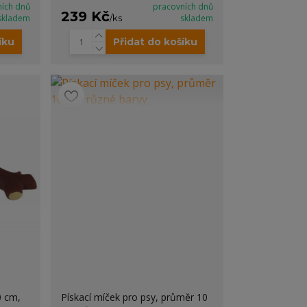
ních dnů
pracovních dnů
239 Kč
skladem
/
ks
skladem
íku
Přidat do košíku
0 cm,
Pískací míček pro psy, průměr 10