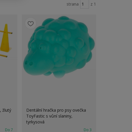
strana
z 1
, žlutý
Dentální hračka pro psy ovečka
ToyFastic s vůní slaniny,
tyrkysová
Do 7
Do 3