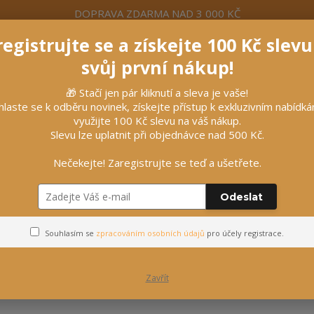
DOPRAVA ZDARMA NAD 3 000 KČ
egistrujte se a získejte 100 Kč slev
formace
Více
Nevíte si rady? Zavolejte.
+420 7
svůj první nákup!
🎁 Stačí jen pár kliknutí a sleva je vaše!
Hleda
hlaste se k odběru novinek, získejte přístup k exkluzivním nabídk
využijte 100 Kč slevu na váš nákup.
Slevu lze uplatnit při objednávce nad 500 Kč.
líčky
Vybavení stájí
Vozatajství
Nečekejte! Zaregistrujte se teď a ušetřete.
Odeslat
Hračky pro psy
Souhlasím se
zpracováním osobních údajů
pro účely registrace.
Zavřít
ejnovější
Nejlevnější
Nejdražší