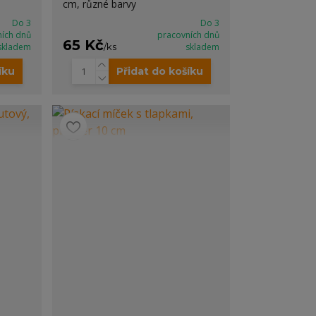
cm, různé barvy
Do 3
Do 3
ních dnů
pracovních dnů
65 Kč
skladem
/
ks
skladem
íku
Přidat do košíku