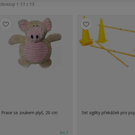
obrazuji 1-13 z 13
Prase se zvukem plyš, 20 cm
Set agility překážek pro psy
Do 7