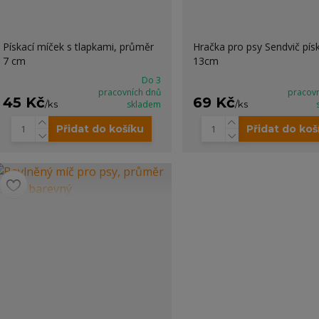
Pískací míček s tlapkami, průměr
Hračka pro psy Sendvič písk
7 cm
13cm
Do 3
pracovních dnů
pracov
45 Kč
69 Kč
/
ks
skladem
/
ks
Přidat do košíku
Přidat do koš