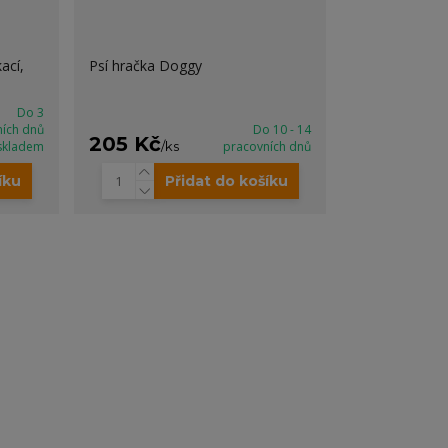
ací,
Psí hračka Doggy
Do 3
ních dnů
Do 10 - 14
205 Kč
skladem
/
ks
pracovních dnů
íku
Přidat do košíku