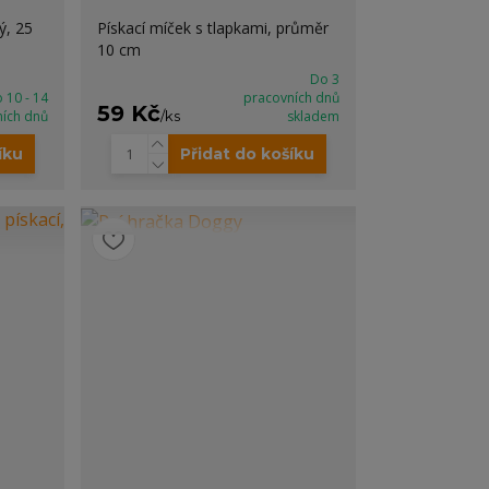
ý, 25
Pískací míček s tlapkami, průměr
10 cm
Do 3
 10 - 14
pracovních dnů
59 Kč
ních dnů
/
ks
skladem
íku
Přidat do košíku