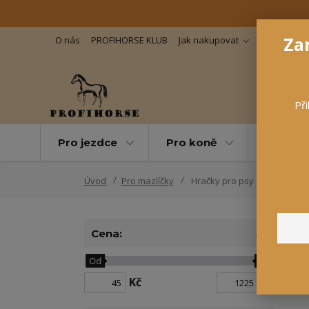
Zar
O nás
PROFIHORSE KLUB
Jak nakupovat
Důležité in
Při
Pro jezdce
Pro koně
Pro maz
Úvod
Pro mazlíčky
Hračky pro psy
Cena:
Od
Do
N
Kč
Kč