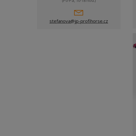
(Po-Pá, 10-18 hod.)
stefanova@jp-profihorse.cz