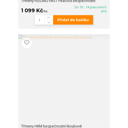
Třmeny FEELING FIRST Peacock bezpečnostní
Do 10 - 14 pracovních
1 099 Kč
/
ks
dnů
Přidat do košíku
Třmeny HKM bezpečnostní kloubové