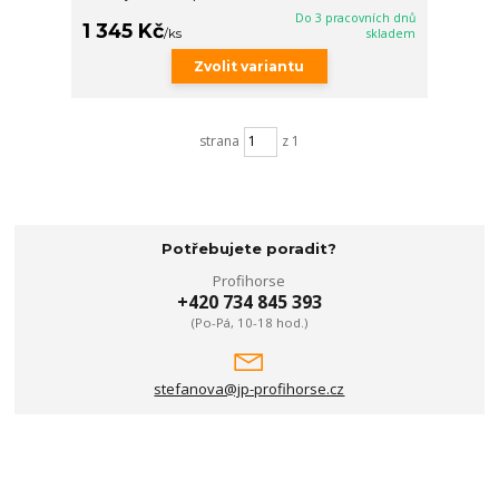
Do 3 pracovních dnů
1 345 Kč
/
ks
skladem
Zvolit variantu
strana
z 1
Potřebujete poradit?
Profihorse
+420 734 845 393
(Po-Pá, 10-18 hod.)
stefanova@jp-profihorse.cz