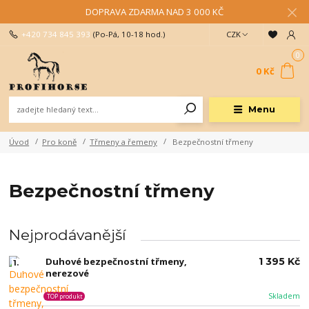
DOPRAVA ZDARMA NAD 3 000 KČ
+420 734 845 393
(Po-Pá, 10-18 hod.)
CZK
0
0 Kč
Menu
Úvod
Pro koně
Třmeny a řemeny
Bezpečnostní třmeny
Bezpečnostní třmeny
Nejprodávanější
Duhové bezpečnostní třmeny,
1 395 Kč
1.
nerezové
Skladem
TOP produkt