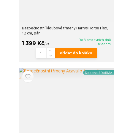
Bezpečnostní kloubové třmeny Harrys Horse Flex,
12 cm, pár
Do 3 pracovních dnů
1 399 Kč
/
ks
skladem
Přidat do košíku
Doprava ZDARMA