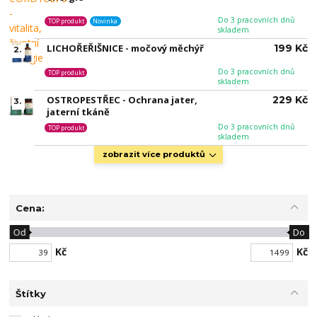
Do 3 pracovních dnů
TOP produkt
Novinka
skladem
LICHOŘEŘIŠNICE - močový měchýř
199 Kč
2.
Do 3 pracovních dnů
TOP produkt
skladem
OSTROPESTŘEC - Ochrana jater,
229 Kč
3.
jaterní tkáně
Do 3 pracovních dnů
TOP produkt
skladem
zobrazit více produktů
Cena:
Od
Do
Kč
Kč
Štítky