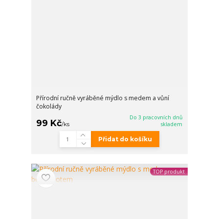
Přírodní ručně vyráběné mýdlo s medem a vůní
čokolády
Do 3 pracovních dnů
99 Kč
/
ks
skladem
Přidat do košíku
TOP produkt