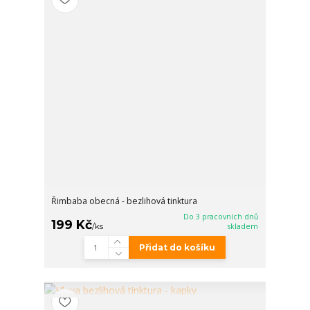
Řimbaba obecná - bezlihová tinktura
Do 3 pracovních dnů
199 Kč
/
ks
skladem
Přidat do košíku