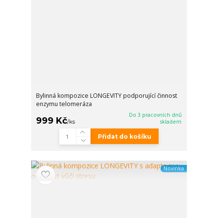
Bylinná kompozice LONGEVITY podporující činnost
enzymu telomeráza
Do 3 pracovních dnů
999 Kč
/
ks
skladem
Přidat do košíku
Novinka