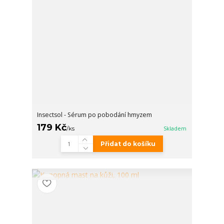
Insectsol - Sérum po pobodání hmyzem
179 Kč
/
ks
Skladem
Přidat do košíku