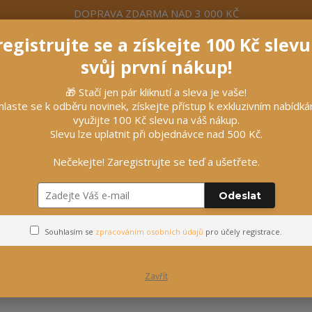
DOPRAVA ZDARMA NAD 3 000 KČ
egistrujte se a získejte 100 Kč slev
formace
Více
Nevíte si rady? Zavolejte.
+420 7
svůj první nákup!
🎁 Stačí jen pár kliknutí a sleva je vaše!
Hleda
hlaste se k odběru novinek, získejte přístup k exkluzivním nabídk
využijte 100 Kč slevu na váš nákup.
Slevu lze uplatnit při objednávce nad 500 Kč.
líčky
Vybavení stájí
Vozatajství
Nečekejte! Zaregistrujte se teď a ušetřete.
anná sedla
Odeslat
Všestranná sedla
Souhlasím se
zpracováním osobních údajů
pro účely registrace.
Zavřít
ejnovější
Nejlevnější
Nejdražší