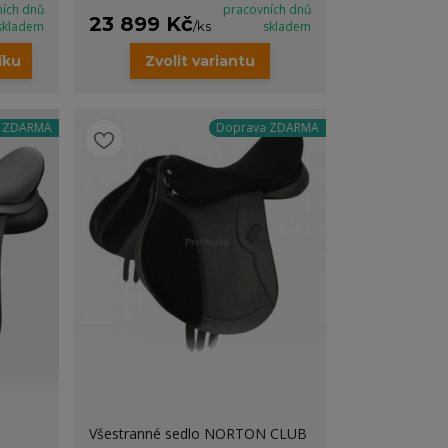
ních dnů
pracovních dnů
23 899 Kč
skladem
/
ks
skladem
íku
Zvolit variantu
a ZDARMA
Doprava ZDARMA
Všestranné sedlo NORTON CLUB