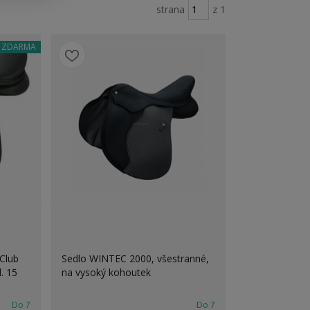
strana
z 1
a ZDARMA
Club
Sedlo WINTEC 2000, všestranné,
. 15
na vysoký kohoutek
Do 7
Do 7