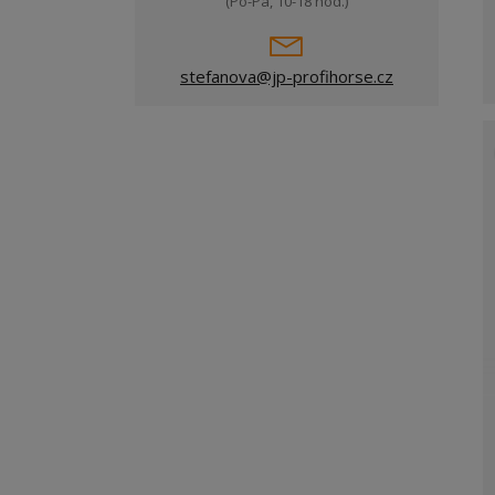
(Po-Pá, 10-18 hod.)
stefanova@jp-profihorse.cz