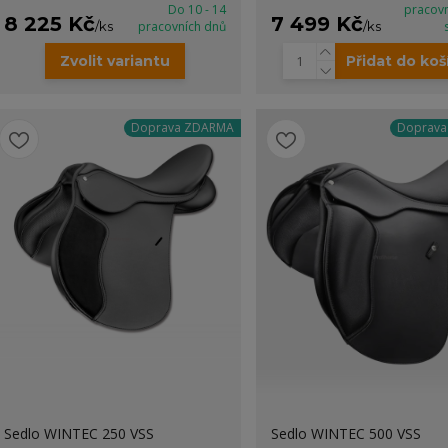
Do 10 - 14
pracov
8 225 Kč
7 499 Kč
/
ks
pracovních dnů
/
ks
Zvolit variantu
Přidat do koš
Doprava ZDARMA
Doprav
Sedlo WINTEC 250 VSS
Sedlo WINTEC 500 VSS