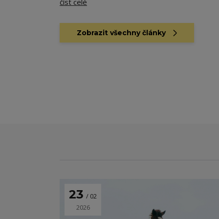
číst celé
Zobrazit všechny články
23
02
2026