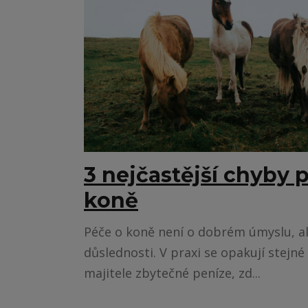
3 nejčastější chyby p
koně
Péče o koně není o dobrém úmyslu, al
důslednosti. V praxi se opakují stejné 
majitele zbytečné peníze, zd...