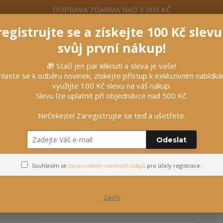
DOPRAVA ZDARMA NAD 3 000 KČ
egistrujte se a získejte 100 Kč slev
formace
Více
Nevíte si rady? Zavolejte.
+420 7
svůj první nákup!
🎁 Stačí jen pár kliknutí a sleva je vaše!
Hleda
hlaste se k odběru novinek, získejte přístup k exkluzivním nabídk
využijte 100 Kč slevu na váš nákup.
Slevu lze uplatnit při objednávce nad 500 Kč.
líčky
Vybavení stájí
Vozatajství
Nečekejte! Zaregistrujte se teď a ušetřete.
Přihlášení
Odeslat
Souhlasím se
zpracováním osobních údajů
pro účely registrace.
Zavřít
Email
*