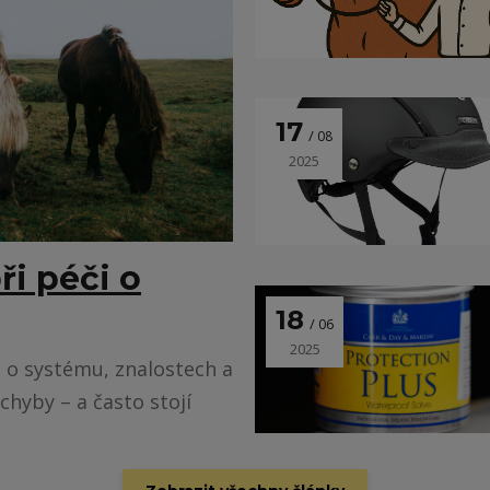
17
08
2025
ři péči o
18
06
2025
 o systému, znalostech a
chyby – a často stojí