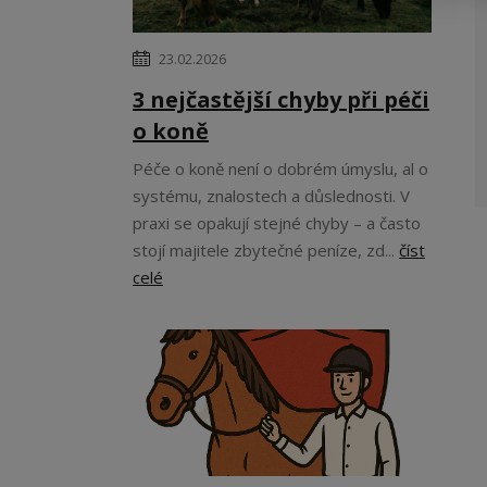
23.02.2026
3 nejčastější chyby při péči
o koně
Péče o koně není o dobrém úmyslu, al o
systému, znalostech a důslednosti. V
praxi se opakují stejné chyby – a často
stojí majitele zbytečné peníze, zd...
číst
celé