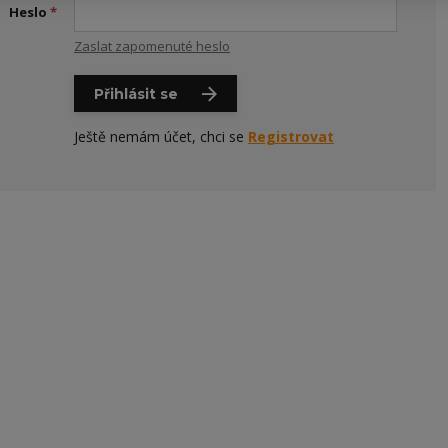
Heslo
*
Zaslat zapomenuté heslo
Přihlásit se
Ještě nemám účet, chci se
Registrovat