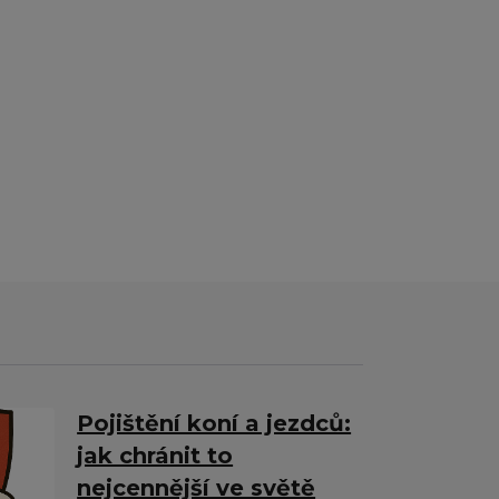
Pojištění koní a jezdců:
jak chránit to
nejcennější ve světě