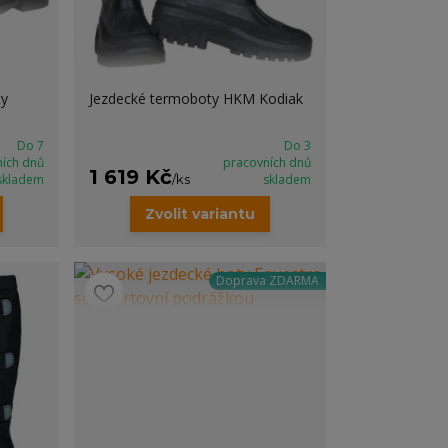
ty
Jezdecké termoboty HKM Kodiak
Do 7
Do 3
ních dnů
pracovních dnů
1 619 Kč
skladem
/
ks
skladem
Zvolit variantu
Doprava ZDARMA