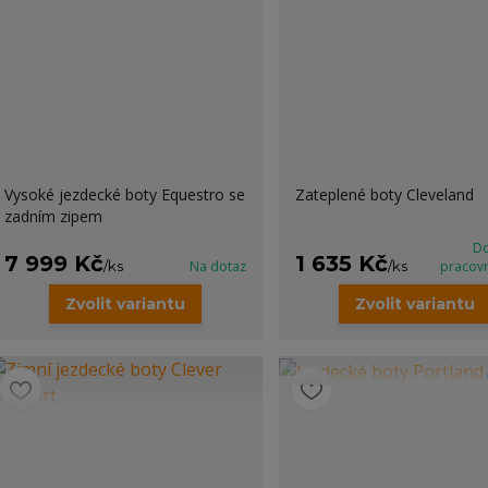
Vysoké jezdecké boty Equestro se
Zateplené boty Cleveland
zadním zipem
Do
7 999 Kč
1 635 Kč
/
ks
Na dotaz
/
ks
pracov
Zvolit variantu
Zvolit variantu