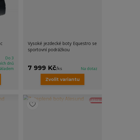
ic
Vysoké jezdecké boty Equestro se
sportovní podrážkou
Do 3
ních dnů
7 999 Kč
skladem
/
ks
Na dotaz
Zvolit variantu
Akce