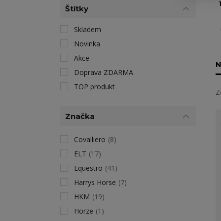
1
Štítky
Skladem
Novinka
Akce
N
Doprava ZDARMA
TOP produkt
Z
Značka
Covalliero
(8)
ELT
(17)
Equestro
(41)
Harrys Horse
(7)
HKM
(19)
Horze
(1)