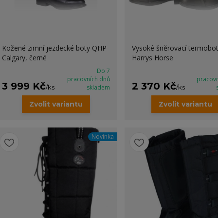
Kožené zimní jezdecké boty QHP
Vysoké šněrovací termobo
Calgary, černé
Harrys Horse
Do 7
pracovních dnů
pracov
3 999 Kč
2 370 Kč
/
ks
skladem
/
ks
Zvolit variantu
Zvolit variantu
Novinka