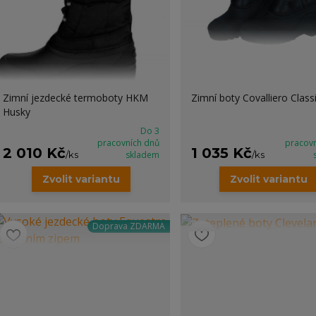
Zimní jezdecké termoboty HKM
Zimní boty Covalliero Class
Husky
Do 3
pracovních dnů
pracov
2 010 Kč
1 035 Kč
/
ks
skladem
/
ks
Zvolit variantu
Zvolit variantu
Doprava ZDARMA