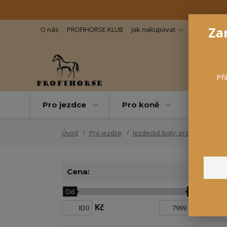
Zar
O nás
PROFIHORSE KLUB
Jak nakupovat
Důležité in
Při
Pro jezdce
Pro koně
Pro maz
Úvod
Pro jezdce
Jezdecké boty, pracovní boty
Cena:
Od
Do
Kč
Kč