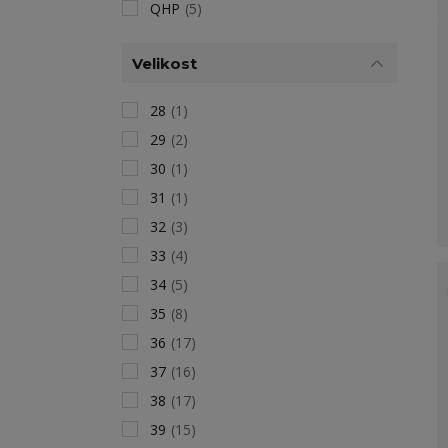
QHP
(5)
Velikost
28
(1)
29
(2)
30
(1)
31
(1)
32
(3)
33
(4)
34
(5)
35
(8)
36
(17)
37
(16)
38
(17)
39
(15)