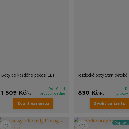
Boty do každého počasí ELT
Jezdecké boty Star, dětské
Do 10 - 14
Do
1 509 Kč
830 Kč
/
ks
pracovních dnů
/
ks
pracov
Zvolit variantu
Zvolit variantu
Doprav