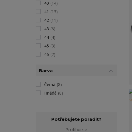
40
(14)
41
(13)
42
(11)
43
(6)
44
(4)
45
(3)
46
(2)
Barva
Černá
(8)
Hnědá
(8)
Potřebujete poradit?
Profihorse