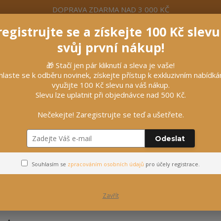
DOPRAVA ZDARMA NAD 3 000 KČ
egistrujte se a získejte 100 Kč slev
formace
Více
Nevíte si rady? Zavolejte.
+420 7
svůj první nákup!
🎁 Stačí jen pár kliknutí a sleva je vaše!
Hleda
hlaste se k odběru novinek, získejte přístup k exkluzivním nabídk
využijte 100 Kč slevu na váš nákup.
Slevu lze uplatnit při objednávce nad 500 Kč.
líčky
Vybavení stájí
Vozatajství
Nečekejte! Zaregistrujte se teď a ušetřete.
Vysoké boty
Odeslat
Vysoké boty
Souhlasím se
zpracováním osobních údajů
pro účely registrace.
Zavřít
Nejprodávanější