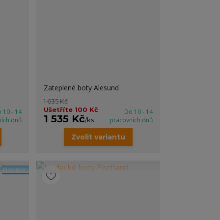
Zateplené boty Alesund
1 635 Kč
Ušetříte 100 Kč
 10 - 14
Do 10 - 14
1 535 Kč
ních dnů
/
ks
pracovních dnů
Zvolit variantu
Novinka