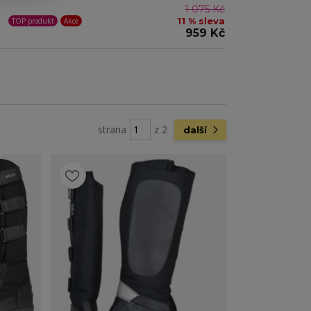
1 075 Kč
11 % sleva
TOP produkt
Akce
959 Kč
strana
z 2
další