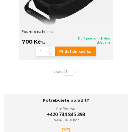
Pouzdro na helmu
Do 7 pracovních dnů
700 Kč
/
ks
skladem
Přidat do košíku
strana
z 1
Potřebujete poradit?
Profihorse
+420 734 845 393
(Po-Pá, 10-18 hod.)