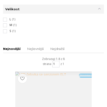
Velikost
L
(1)
M
(1)
S
(1)
Nejnovější
Nejlevnější
Nejdražší
Zobrazuji 1-8 z 8
strana
z 1
Novinka