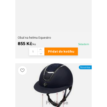
Obal na helmu Equestro
855 Kč
/
ks
Skladem
Přidat do košíku
Novinka