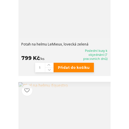
Potah na helmu LeMieux, lovecká zelená
Poslední kusy k
objednání (7
799 Kč
/
ks
pracovních dnů)
Přidat do košíku