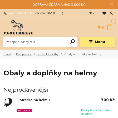
DOPRAVA ZDARMA NAD 3 000 KČ
+420 734 845 393
(Po-Pá, 10-18 hod.)
CZK
0
0 Kč
Menu
Úvod
Pro jezdce
Jezdecké přilby
Obaly a doplňky na helmy
Obaly a doplňky na helmy
Nejprodávanější
Pouzdro na helmu
700 Kč
1.
Do 7 pracovních dnů
TOP produkt
skladem