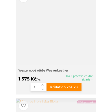
Westernové otěže WeaverLeather
Do 3 pracovních dnů
1 575 Kč
/
ks
skladem
Přidat do košíku
TOP produkt