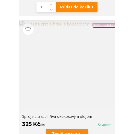
Přidat do košíku
TOP produkt
Sprej na srst a hřívu s kokosovým olejem
325 Kč
/
ks
Skladem
Zvolit variantu