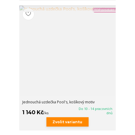
TOP produkt
Jednouchá uzdečka Pool's, košíkový motiv
Do 10 - 14 pracovních
1 140 Kč
/
ks
dnů
Zvolit variantu