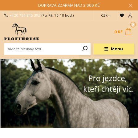
DOPRAVA ZDARMA NAD 3 000 KČ
+420 734 845 393
(Po-Pá, 10-18 hod.)
CZK
0
0 Kč
Menu