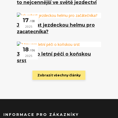
to nejcennější ve světě jezdectví
17
08
Jak vybrat jezdeckou helmu pro
2025
začátečníka?
18
06
3 tipy pro letní péči o koňskou
2025
srst
Zobrazit všechny články
INFORMACE PRO ZÁKAZNÍKY