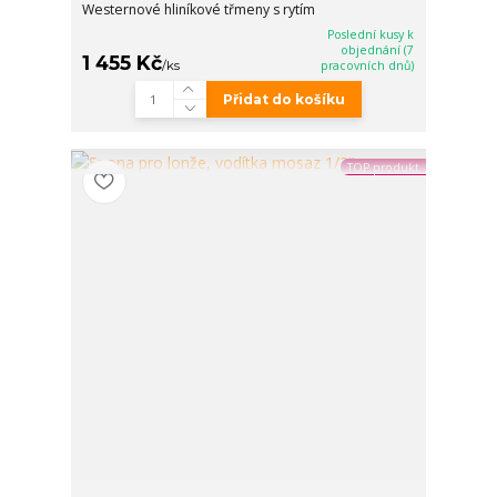
Westernové hliníkové třmeny s rytím
Poslední kusy k
objednání (7
1 455 Kč
/
ks
pracovních dnů)
Přidat do košíku
TOP produkt