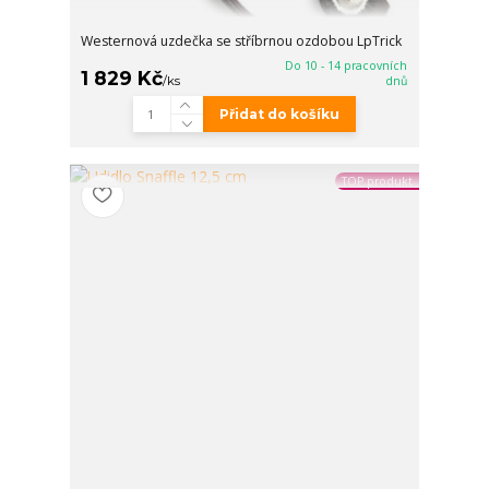
Westernová uzdečka se stříbrnou ozdobou LpTrick
Do 10 - 14 pracovních
1 829 Kč
/
ks
dnů
Přidat do košíku
TOP produkt