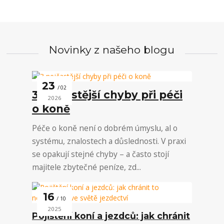
Novinky z našeho blogu
23
02
3 nejčastější chyby při péči
2026
o koně
Péče o koně není o dobrém úmyslu, al o
systému, znalostech a důslednosti. V praxi
se opakují stejné chyby – a často stojí
majitele zbytečné peníze, zd...
16
10
2025
Pojištění koní a jezdců: jak chránit