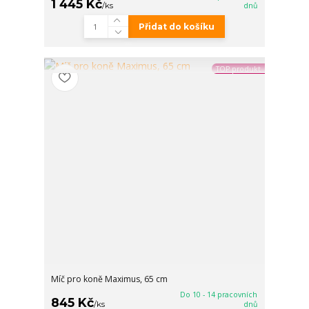
1 445 Kč
/
ks
dnů
Přidat do košíku
TOP produkt
Míč pro koně Maximus, 65 cm
Do 10 - 14 pracovních
845 Kč
/
ks
dnů