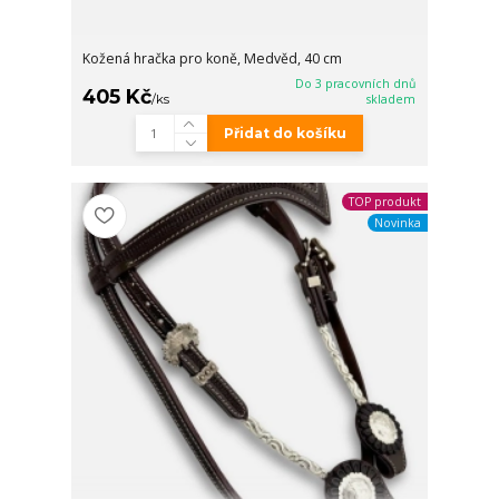
Kožená hračka pro koně, Medvěd, 40 cm
Do 3 pracovních dnů
405 Kč
/
ks
skladem
Přidat do košíku
TOP produkt
Novinka