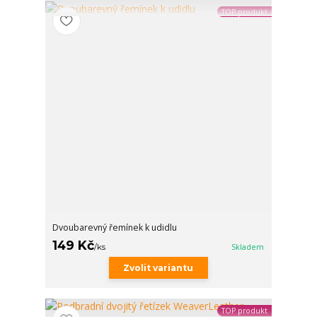
TOP produkt
Dvoubarevný řemínek k udidlu
149 Kč
/
ks
Skladem
Zvolit variantu
TOP produkt