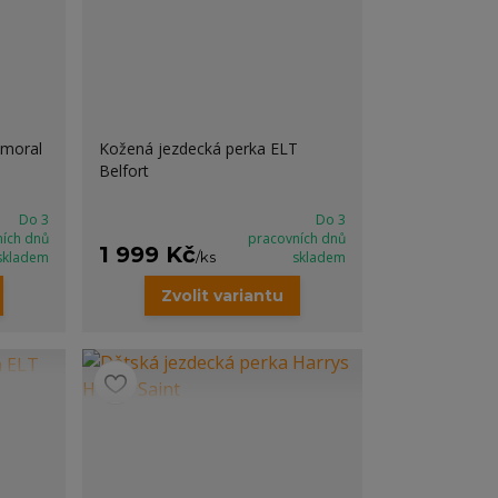
lmoral
Kožená jezdecká perka ELT
Belfort
Do 3
Do 3
ních dnů
pracovních dnů
1 999 Kč
skladem
/
ks
skladem
Zvolit variantu