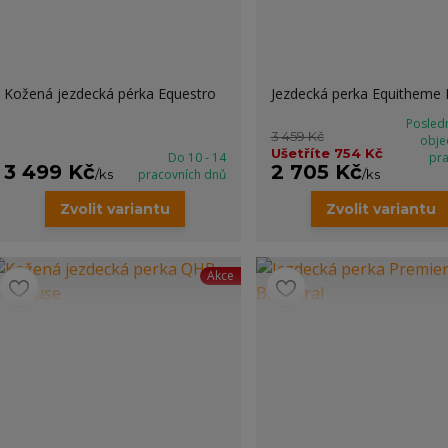
Kožená jezdecká pérka Equestro
Jezdecká perka Equitheme
Posledn
3 459 Kč
obje
Ušetříte 754 Kč
Do 10 - 14
pr
3 499 Kč
2 705 Kč
/
ks
pracovních dnů
/
ks
Zvolit variantu
Zvolit variantu
Akce