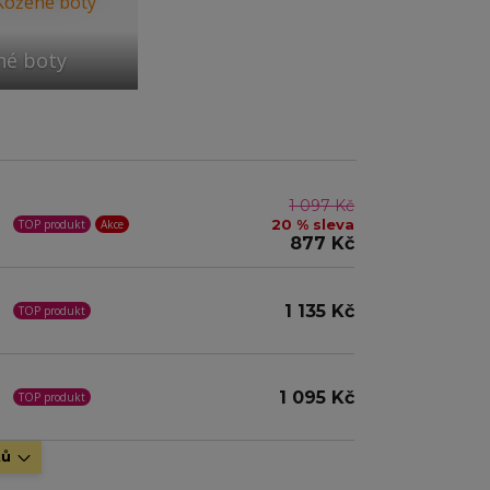
né boty
1 097 Kč
20 % sleva
TOP produkt
Akce
877 Kč
1 135 Kč
TOP produkt
1 095 Kč
TOP produkt
tů