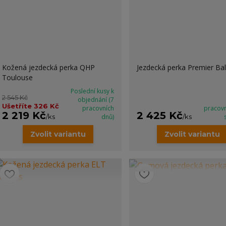
Kožená jezdecká perka QHP
Jezdecká perka Premier Ba
Toulouse
Poslední kusy k
2 545 Kč
objednání (7
Ušetříte 326 Kč
pracovních
pracov
2 219 Kč
2 425 Kč
/
ks
dnů)
/
ks
Zvolit variantu
Zvolit variantu