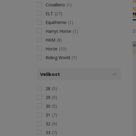
Covalliero
(1)
ELT
(27)
N
Equitheme
(1)
Z
Harrys Horse
(1)
HKM
(8)
Horze
(10)
Riding World
(1)
Velikost
28
(5)
29
(5)
30
(5)
31
(7)
32
(9)
33
(7)