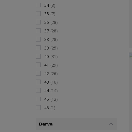
34
(8)
35
(7)
36
(28)
37
(28)
38
(28)
39
(25)
40
(31)
41
(29)
42
(26)
43
(16)
44
(14)
45
(12)
46
(1)
Barva