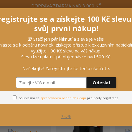
DOPRAVA ZDARMA NAD 3 000 KČ
egistrujte se a získejte 100 Kč slev
formace
Více
Nevíte si rady? Zavolejte.
+420 7
svůj první nákup!
🎁 Stačí jen pár kliknutí a sleva je vaše!
Hleda
hlaste se k odběru novinek, získejte přístup k exkluzivním nabídk
využijte 100 Kč slevu na váš nákup.
Slevu lze uplatnit při objednávce nad 500 Kč.
líčky
Vybavení stájí
Vozatajství
Nečekejte! Zaregistrujte se teď a ušetřete.
Kotníkové boty
Odeslat
Kotníkové boty
Souhlasím se
zpracováním osobních údajů
pro účely registrace.
Zavřít