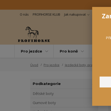
Zar
O nás
PROFIHORSE KLUB
Jak nakupovat
Důležité in
Při
Pro jezdce
Pro koně
Pro maz
Úvod
Pro jezdce
Jezdecké boty, pracovní boty
Podkategorie
Dětské boty
Gumové boty