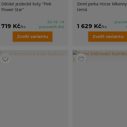
Dětské jezdecké boty "Pink
Zimní perka Horze Kilkenny
Flower Star"
černá
Do 10 - 14
pracov
719 Kč
1 629 Kč
/
ks
pracovních dnů
/
ks
Zvolit variantu
Zvolit variantu