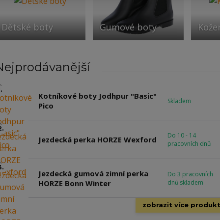
Dětské boty
Gumové boty
Kože
Nejprodávanější
.
Kotníkové boty Jodhpur "Basic"
Skladem
Pico
2.
Do 10 - 14
Jezdecká perka HORZE Wexford
pracovních dnů
3.
Jezdecká gumová zimní perka
Do 3 pracovních
HORZE Bonn Winter
dnů skladem
zobrazit více produk