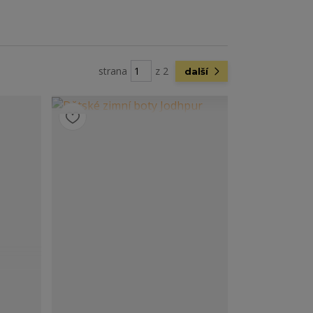
strana
z 2
další