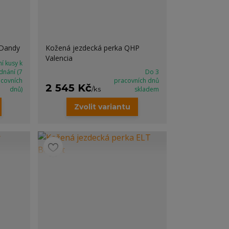
 Dandy
Kožená jezdecká perka QHP
Valencia
í kusy k
dnání (7
Do 3
acovních
pracovních dnů
2 545 Kč
dnů)
/
ks
skladem
Zvolit variantu