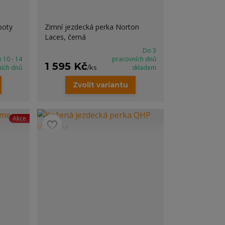
boty
Zimní jezdecká perka Norton
Laces, černá
Do 3
 10 - 14
pracovních dnů
1 595 Kč
ních dnů
/
ks
skladem
Zvolit variantu
Akce