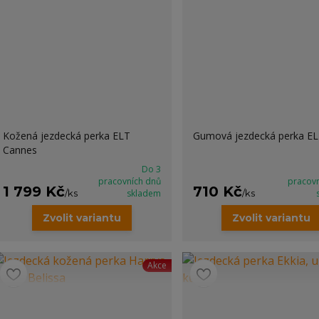
Kožená jezdecká perka ELT
Gumová jezdecká perka E
Cannes
Do 3
pracovních dnů
pracov
1 799 Kč
710 Kč
/
ks
skladem
/
ks
Zvolit variantu
Zvolit variantu
Akce