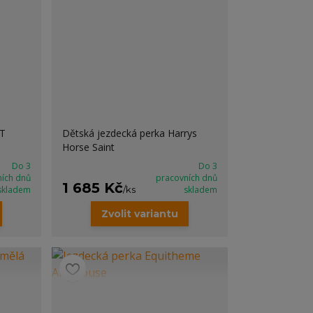
LT
Dětská jezdecká perka Harrys
Horse Saint
Do 3
Do 3
ních dnů
pracovních dnů
1 685 Kč
skladem
/
ks
skladem
Zvolit variantu