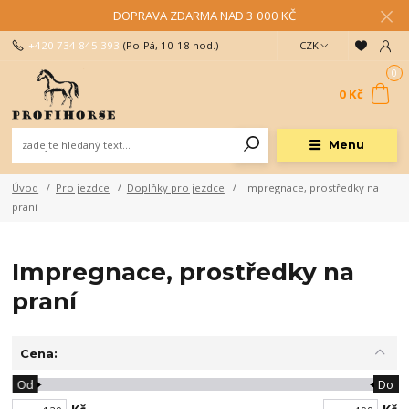
DOPRAVA ZDARMA NAD 3 000 KČ
+420 734 845 393
(Po-Pá, 10-18 hod.)
CZK
0
0 Kč
Menu
Úvod
Pro jezdce
Doplňky pro jezdce
Impregnace, prostředky na
praní
Impregnace, prostředky na
praní
Cena:
Od
Do