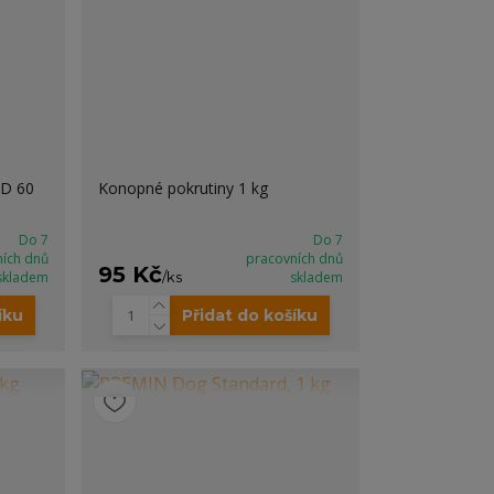
BD 60
Konopné pokrutiny 1 kg
Do 7
Do 7
ních dnů
pracovních dnů
95 Kč
skladem
/
ks
skladem
íku
Přidat do košíku