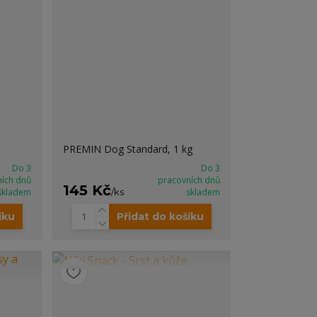
PREMIN Dog Standard, 1 kg
Do 3
Do 3
ních dnů
pracovních dnů
145 Kč
skladem
/
ks
skladem
íku
Přidat do košíku