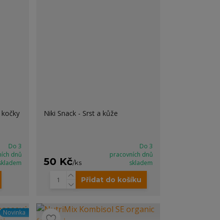
 kočky
Niki Snack - Srst a kůže
Do 3
Do 3
ních dnů
pracovních dnů
50 Kč
skladem
/
ks
skladem
Přidat do košíku
Novinka