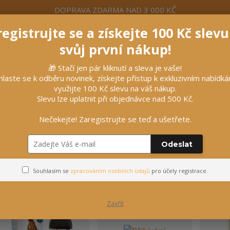
DOPRAVA ZDARMA NAD 3 000 KČ
egistrujte se a získejte 100 Kč slev
formace
Více
Nevíte si rady? Zavolejte.
+420 7
svůj první nákup!
🎁 Stačí jen pár kliknutí a sleva je vaše!
Hleda
hlaste se k odběru novinek, získejte přístup k exkluzivním nabídk
využijte 100 Kč slevu na váš nákup.
Slevu lze uplatnit při objednávce nad 500 Kč.
líčky
Vybavení stájí
Vozatajství
Nečekejte! Zaregistrujte se teď a ušetřete.
Odeslat
Krmné doplňky pro psy
Souhlasím se
zpracováním osobních údajů
pro účely registrace.
Zavřít