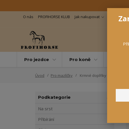
Zar
O nás
PROFIHORSE KLUB
Jak nakupovat
Důležité in
Při
Pro jezdce
Pro koně
Pro maz
Úvod
Pro mazlíčky
Krmné doplňky pro psy
Podkategorie
Na srst
Přibírání