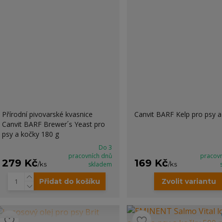
Přírodní pivovarské kvasnice
Canvit BARF Kelp pro psy a
Canvit BARF Brewer´s Yeast pro
psy a kočky 180 g
Do 3
pracovních dnů
pracov
279 Kč
169 Kč
/
ks
skladem
/
ks
Přidat do košíku
Zvolit variantu