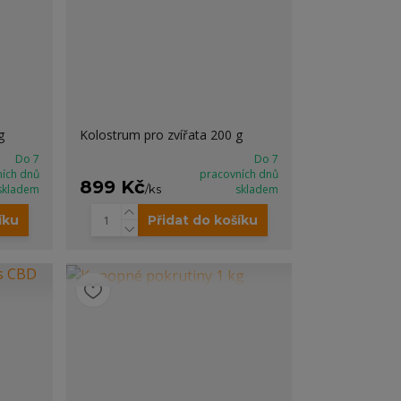
g
Kolostrum pro zvířata 200 g
Do 7
Do 7
ních dnů
pracovních dnů
899 Kč
skladem
/
ks
skladem
íku
Přidat do košíku