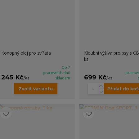
Konopný olej pro zvířata
Kloubní výživa pro psy s C
ks
Do 7
pracovních dnů
pracov
245 Kč
699 Kč
/
ks
skladem
/
ks
Zvolit variantu
Přidat do koš