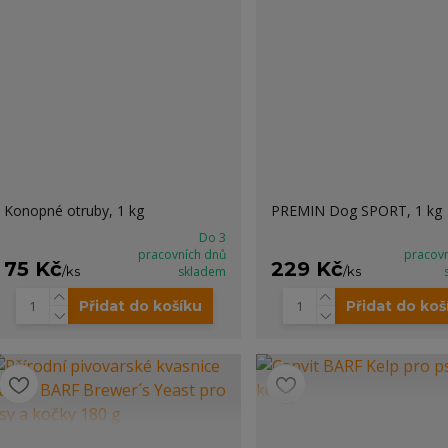
Konopné otruby, 1 kg
PREMIN Dog SPORT, 1 kg
Do 3
pracovních dnů
pracov
75 Kč
229 Kč
/
ks
skladem
/
ks
Přidat do košíku
Přidat do koš