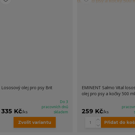
Lososový olej pro psy Brit
EMINENT Salmo Vital loso
olej pro psy a kočky 500 ml
Do 3
pracovních dnů
pracov
335 Kč
259 Kč
/
ks
skladem
/
ks
Zvolit variantu
Přidat do koš