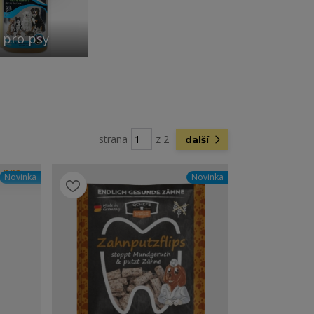
 pro psy
strana
z 2
další
Novinka
Novinka