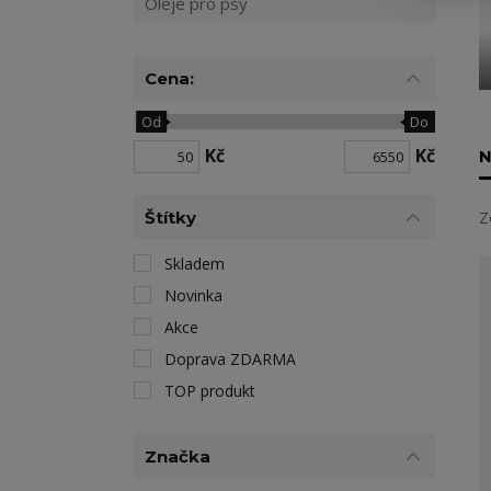
Oleje pro psy
Cena:
Od
Do
Kč
Kč
N
Štítky
Z
Skladem
Novinka
Akce
Doprava ZDARMA
TOP produkt
Značka