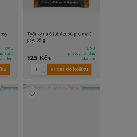
 psy
Tyčinky na čištění zubů pro malé
psy, 35 g
Do 3
Do 3
ních dnů
pracovních dnů
125 Kč
skladem
/
ks
skladem
íku
Přidat do košíku
Novinka
Novinka