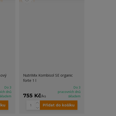
sový
NutriMix Kombisol SE organic
forte 1 l
Do 3
Do 3
ních dnů
pracovních dnů
755 Kč
skladem
/
ks
skladem
íku
Přidat do košíku