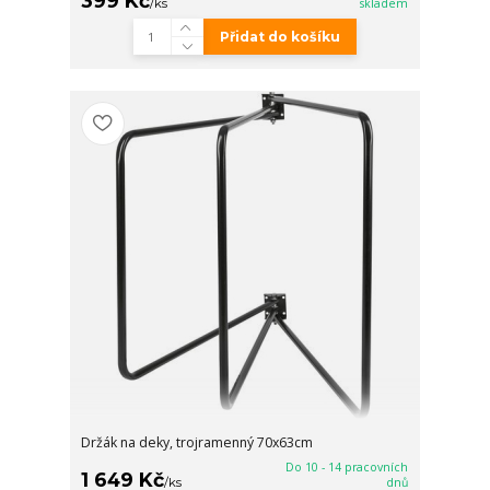
399 Kč
/
ks
skladem
Přidat do košíku
Držák na deky, trojramenný 70x63cm
Do 10 - 14 pracovních
1 649 Kč
/
ks
dnů