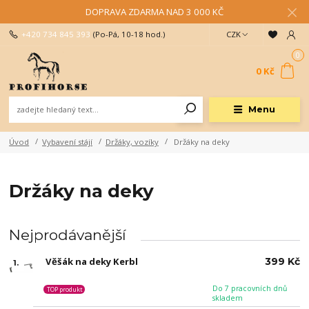
DOPRAVA ZDARMA NAD 3 000 KČ
+420 734 845 393
(Po-Pá, 10-18 hod.)
CZK
0
0 Kč
Menu
Úvod
Vybavení stájí
Držáky, vozíky
Držáky na deky
Držáky na deky
Nejprodávanější
Věšák na deky Kerbl
399 Kč
1.
Do 7 pracovních dnů
TOP produkt
skladem