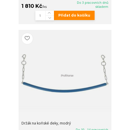
Do 3 pracovních dnů
1 810 Kč
/
ks
skladem
Přidat do košíku
Držák na koňské deky, modrý
Do 10 - 14 pracovních