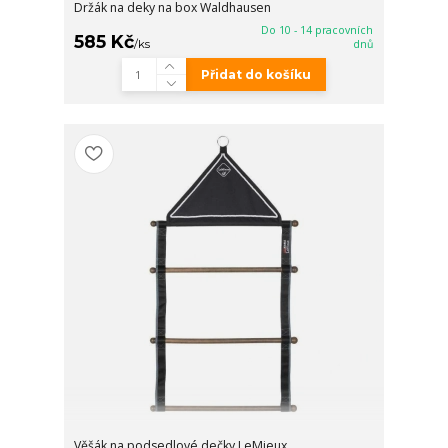
Držák na deky na box Waldhausen
Do 10 - 14 pracovních
585 Kč
/
ks
dnů
Přidat do košíku
Věšák na podsedlové dečky LeMieux