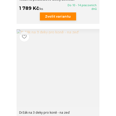
Do 10 - 14 pracovních
1 789 Kč
/
ks
dnů
Zvolit variantu
Držák na 3 deky pro koně - na zeď