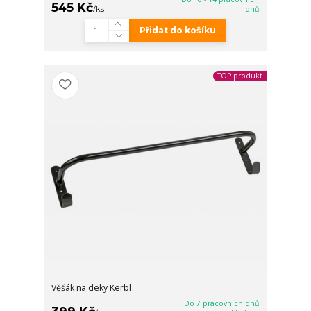
545 Kč
/
ks
dnů
Přidat do košíku
TOP produkt
Věšák na deky Kerbl
Do 7 pracovních dnů